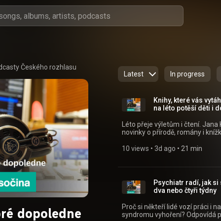
dcasty Českého rozhlasu
Latest
In progress
Knihy, které vás vyt
na léto potěší děti i 
Léto přeje výletům i čtení. Jana
novinky o přírodě, romány i knížky, kt
podcastu Dobré dopoledne můžet
mujRozhlas pro Android (https:
10 views
 • 
3d ago
 • 
21 min
id=cz.rozhlas.mujrozhlas) a iOS (https://apps.apple.com/cz/app/id1455654616)
nebo na webu mujRozhlas.cz
(https://www.mujrozhlas.cz/r
b716b7b97d0c?
Psychiatr radí, jak s
utm_source=rss&utm_medium
dva nebo čtyři týdny
ad5b-d2f2e770ffaa) .
Proč si někteří lidé vozí práci i 
ré dopoledne
syndromu vyhoření? Odpovídá psychiatr Miro