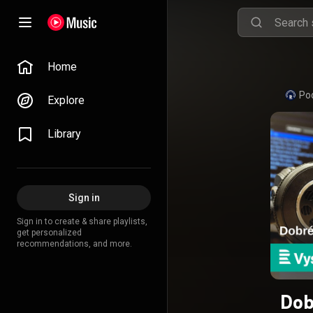
Home
Po
Explore
Library
Sign in
Sign in to create & share playlists,
get personalized
recommendations, and more.
Dob