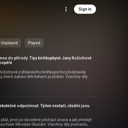
Sign in
Unplayed
Played
áhnou do přírody. Tipy knihkupkyně Jany Kožichové
dospělé
 Kožichová z jihlavského knihkupectví představila
eré zabaví děti během prázdnin. Všechny díly
e pohodlně poslouchat v mobilní aplikaci
//play.google.com/store/apps/details?
api/view/show/2d92aee0-ea37-3236-bc5b-
i skutečně odpočinout. Týden nestačí, ideální jsou
=podcast&utm_campaign=00b259ae-59ee-350c-
na pláž, proč po dovolené přichází únava a jak předejít
slav Skačáni. Všechny díly podcastu