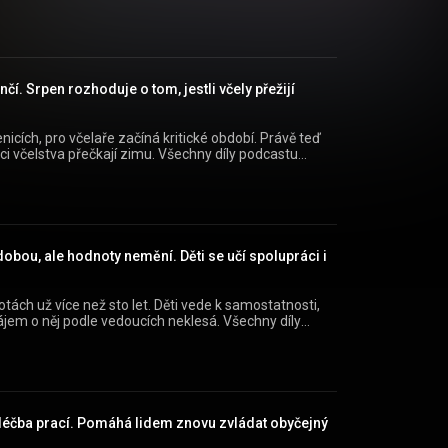
ě poslouchat v mobilní aplikaci mujRozhlas pro
m/store/apps/details?id=cz.rozhlas.mujrozhlas) a
16) nebo na webu mujRozhlas.cz
api/view/show/2d92aee0-ea37-3236-bc5b-
=podcast&utm_campaign=a779d041-74eb-37bd-
nčí. Srpen rozhoduje o tom, jestli včely přežijí
nicích, pro včelaře začíná kritické období. Právě teď
přečkají zimu. Všechny díly podcastu
ě poslouchat v mobilní aplikaci mujRozhlas pro
m/store/apps/details?id=cz.rozhlas.mujrozhlas) a
16) nebo na webu mujRozhlas.cz
api/view/show/2d92aee0-ea37-3236-bc5b-
=podcast&utm_campaign=4bd2253f-58f0-30da-
dobou, ale hodnoty nemění. Děti se učí spolupráci i
tách už více než sto let. Děti vede k samostatnosti,
o něj podle vedoucích neklesá. Všechny díly
e pohodlně poslouchat v mobilní aplikaci
//play.google.com/store/apps/details?
api/view/show/2d92aee0-ea37-3236-bc5b-
 léčba prací. Pomáhá lidem znovu zvládat obyčejný
=podcast&utm_campaign=81324312-46d0-39ca-