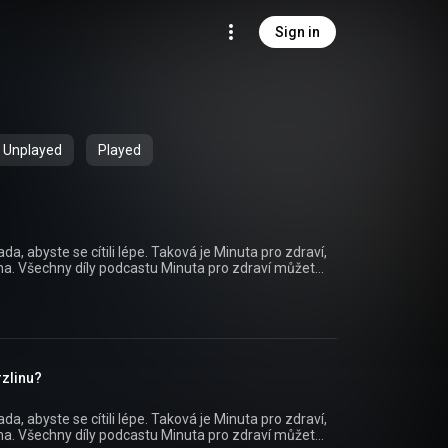
Sign in
Unplayed
Played
a, abyste se cítili lépe. Taková je Minuta pro zdraví,
 můžete
plikaci mujRozhlas pro Android
ps/details?id=cz.rozhlas.mujrozhlas) a iOS
ebo na webu mujRozhlas.cz
api/view/show/095fa9b0-48e8-35de-b4cb-
=podcast&utm_campaign=bd1c7100-8e3a-3b14-
zlinu?
a, abyste se cítili lépe. Taková je Minuta pro zdraví,
 můžete