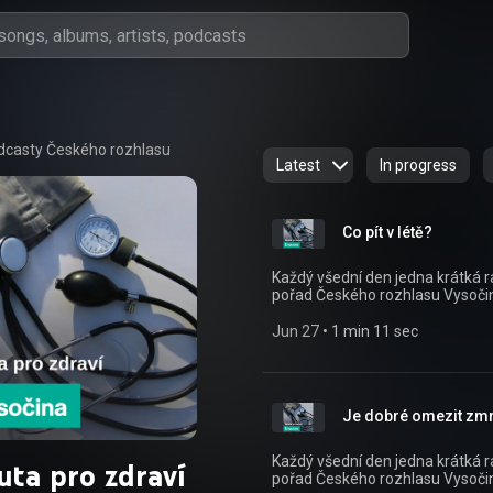
dcasty Českého rozhlasu
Latest
In progress
Co pít v létě?
Každý všední den jedna krátká rad
pořad Českého rozhlasu Vysočina. Všechny díly podcastu Minuta pro zdraví
pohodlně poslouchat v mobilní a
(https://play.google.com/store/ap
Jun 27
 • 
1 min 11 sec
(https://apps.apple.com/cz/app/id1455654616) n
(https://www.mujrozhlas.cz/r
32000bec0eb9?
utm_source=rss&utm_medium
Je dobré omezit zmr
b73c-4837dba2b99d) .
Každý všední den jedna krátká rad
uta pro zdraví
pořad Českého rozhlasu Vysočina. Všechny díly podcastu Minuta pro zdraví