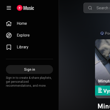
Home
Po
Explore
Library
Sign in
Sign in to create & share playlists,
get personalized
recommendations, and more.
Min