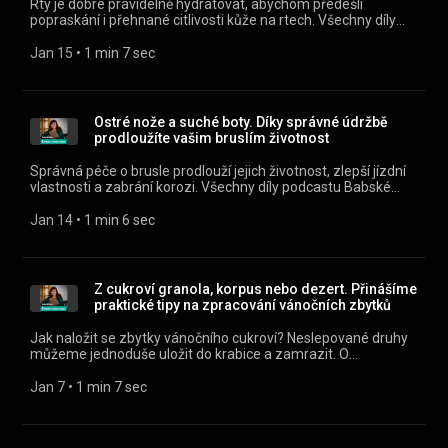
Rty je dobré pravidelně hydratovat, abychom předešli
utm_source=rss&utm_medium=podcast&utm_campaign=eeb9cb
popraskání i přehnané citlivosti kůže na rtech. Všechny díly
a7be-3413-b002-6b3a1848b802) .
podcastu Babské rady můžete pohodlně poslouchat v mobilní
aplikaci mujRozhlas pro Android
Jan 15
 • 
1 min 7 sec
(https://play.google.com/store/apps/details?
id=cz.rozhlas.mujrozhlas) a iOS
(https://apps.apple.com/cz/app/id1455654616) nebo na
webu mujRozhlas.cz
Ostré nože a suché boty. Díky správné údržbě
(https://www.mujrozhlas.cz/rapi/view/show/3caf0f88-3b94-
prodloužíte vašim bruslím životnost
3216-8dad-28416e4d9d1f?
utm_source=rss&utm_medium=podcast&utm_campaign=93292f
Správná péče o brusle prodlouží jejich životnost, zlepší jízdní
8830-3523-a2c8-f483e065d476) .
vlastnosti a zabrání korozi. Všechny díly podcastu Babské
rady můžete pohodlně poslouchat v mobilní aplikaci
mujRozhlas pro Android
Jan 14
 • 
1 min 6 sec
(https://play.google.com/store/apps/details?
id=cz.rozhlas.mujrozhlas) a iOS
(https://apps.apple.com/cz/app/id1455654616) nebo na
webu mujRozhlas.cz
Z cukroví granola, korpus nebo dezert. Přinášíme
(https://www.mujrozhlas.cz/rapi/view/show/3caf0f88-3b94-
praktické tipy na zpracování vánočních zbytků
3216-8dad-28416e4d9d1f?
utm_source=rss&utm_medium=podcast&utm_campaign=bbbde
Jak naložit se zbytky vánočního cukroví? Neslepované druhy
30bf-36d1-9856-b5891694fb7d) .
můžeme jednoduše uložit do krabice a zamrazit. O
Velikonocích z nich budete nadšení, po rozmrazení chutnají
jako čerstvé! Všechny díly podcastu Babské rady můžete
Jan 7
 • 
1 min 7 sec
pohodlně poslouchat v mobilní aplikaci mujRozhlas pro
Android (https://play.google.com/store/apps/details?
id=cz.rozhlas.mujrozhlas) a iOS