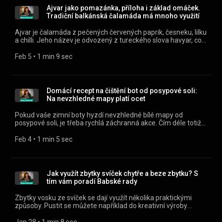
(https://apps.apple.com/cz/app/id1455654616) nebo na
Ajvar jako pomazánka, příloha i základ omáček.
webu mujRozhlas.cz
Tradiční balkánská čalamáda má mnoho využití
(https://www.mujrozhlas.cz/rapi/view/show/3caf0f88-3b94-
3216-8dad-28416e4d9d1f?
Ajvar je čalamáda z pečených červených paprik, česneku, lilku
utm_source=rss&utm_medium=podcast&utm_campaign=58891
a chilli. Jeho název je odvozený z tureckého slova havyar, což
10dc-35e0-b506-c5cddb98abef) .
znamená kaviár. Všechny díly podcastu Babské rady můžete
pohodlně poslouchat v mobilní aplikaci mujRozhlas pro
Feb 5
 • 
1 min 9 sec
Android (https://play.google.com/store/apps/details?
id=cz.rozhlas.mujrozhlas) a iOS
(https://apps.apple.com/cz/app/id1455654616) nebo na
webu mujRozhlas.cz
Domácí recept na čištění bot od posypové soli:
(https://www.mujrozhlas.cz/rapi/view/show/3caf0f88-3b94-
Na nevzhledné mapy platí ocet
3216-8dad-28416e4d9d1f?
utm_source=rss&utm_medium=podcast&utm_campaign=7b140
Pokud vaše zimní boty hyzdí nevzhledné bílé mapy od
5dbc-3d07-8578-d435a069ee6c) .
posypové soli, je třeba rychlá záchranná akce. Čím déle totiž
agresivní slané látky působí, tím hlouběji se dostanou.
Všechny díly podcastu Babské rady můžete pohodlně
Feb 4
 • 
1 min 5 sec
poslouchat v mobilní aplikaci mujRozhlas pro Android
(https://play.google.com/store/apps/details?
id=cz.rozhlas.mujrozhlas) a iOS
(https://apps.apple.com/cz/app/id1455654616) nebo na
Jak využít zbytky svíček chytře a beze zbytku? S
webu mujRozhlas.cz
tím vám poradí Babské rady
(https://www.mujrozhlas.cz/rapi/view/show/3caf0f88-3b94-
3216-8dad-28416e4d9d1f?
Zbytky vosku ze svíček se dají využít několika praktickými
utm_source=rss&utm_medium=podcast&utm_campaign=bc88a5
způsoby. Pustit se můžete například do kreativní výroby
defa-3815-bd37-ef818e4b72d4) .
nových svíček, kdy zbytky vosku nahřejete ve vodní lázni,
nalijete do malých formiček, skleniček nebo třeba do půlky