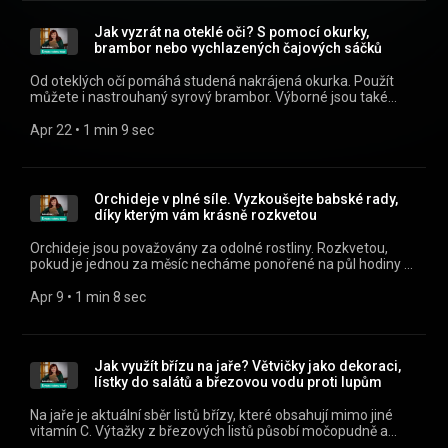
id=cz.rozhlas.mujrozhlas) a iOS
(https://apps.apple.com/cz/app/id1455654616) nebo na
Jak vyzrát na oteklé oči? S pomocí okurky,
webu mujRozhlas.cz
brambor nebo vychlazených čajových sáčků
(https://www.mujrozhlas.cz/rapi/view/show/3caf0f88-3b94-
3216-8dad-28416e4d9d1f?
Od oteklých očí pomáhá studená nakrájená okurka. Použít
utm_source=rss&utm_medium=podcast&utm_campaign=d9273
můžete i nastrouhaný syrový brambor. Výborné jsou také
484a-3efa-a705-7d63caeedabf) .
vychlazené sáčky zeleného či černého čaje, které obsahují
kofein. Všechny díly podcastu Babské rady můžete pohodlně
Apr 22
 • 
1 min 9 sec
poslouchat v mobilní aplikaci mujRozhlas pro Android
(https://play.google.com/store/apps/details?
id=cz.rozhlas.mujrozhlas) a iOS
(https://apps.apple.com/cz/app/id1455654616) nebo na
Orchideje v plné síle. Vyzkoušejte babské rady,
webu mujRozhlas.cz
díky kterým vám krásně rozkvetou
(https://www.mujrozhlas.cz/rapi/view/show/3caf0f88-3b94-
3216-8dad-28416e4d9d1f?
Orchideje jsou považovány za odolné rostliny. Rozkvetou,
utm_source=rss&utm_medium=podcast&utm_campaign=5e9f2f
pokud je jednou za měsíc necháme ponořené na půl hodiny v
75ac-3941-8b0a-a9a413d3c0c5) .
litru vody, ve kterém jsme povařili dva stroužky česneku.
Všechny díly podcastu Babské rady můžete pohodlně
Apr 9
 • 
1 min 8 sec
poslouchat v mobilní aplikaci mujRozhlas pro Android
(https://play.google.com/store/apps/details?
id=cz.rozhlas.mujrozhlas) a iOS
(https://apps.apple.com/cz/app/id1455654616) nebo na
Jak využít břízu na jaře? Větvičky jako dekoraci,
webu mujRozhlas.cz
lístky do salátů a březovou vodu proti lupům
(https://www.mujrozhlas.cz/rapi/view/show/3caf0f88-3b94-
3216-8dad-28416e4d9d1f?
Na jaře je aktuální sběr listů břízy, které obsahují mimo jiné
utm_source=rss&utm_medium=podcast&utm_campaign=464bb
vitamín C. Výtažky z březových listů působí močopudně a
618d-3417-9df2-f5e469d5aa0d) .
podporují také vylučování žluče. Všechny díly podcastu