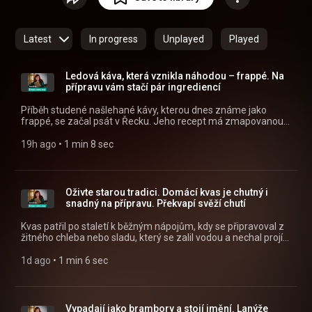
https://apps.apple.com/cz/app/id14556...
) nebo na webu
mujRozhlas.cz (
https://www.mujrozhlas.cz/rapi/view/s...
) .
Latest
In progress
Unplayed
Played
Ledová káva, která vznikla náhodou – frappé. Na
přípravu vám stačí pár ingrediencí
Příběh studené našlehané kávy, kterou dnes známe jako
frappé, se začal psát v Řecku. Jeho recept má zmapovanou
historii – vznikl v roce 1957 v Soluni na gastronomickém
veletrhu díky šťastné náhodě. Všechny díly podcastu Babské
19h ago
 • 
1 min 8 sec
rady můžete pohodlně poslouchat v mobilní aplikaci
mujRozhlas pro Android
(https://play.google.com/store/apps/details?
id=cz.rozhlas.mujrozhlas) a iOS
Oživte starou tradici. Domácí kvas je chutný i
(https://apps.apple.com/cz/app/id1455654616) nebo na
snadný na přípravu. Překvapí svěží chutí
webu mujRozhlas.cz
(https://www.mujrozhlas.cz/rapi/view/show/3caf0f88-3b94-
Kvas patřil po staletí k běžným nápojům, kdy se připravoval z
3216-8dad-28416e4d9d1f?
žitného chleba nebo sladu, který se zalil vodou a nechal projít
utm_source=rss&utm_medium=podcast&utm_campaign=6345a
fermentací. Výsledkem byl lehce perlivý nápoj se
1dce-3fc2-b246-d0770ca833eb) .
sladkokyselou chutí. Všechny díly podcastu Babské rady
1d ago
 • 
1 min 6 sec
můžete pohodlně poslouchat v mobilní aplikaci mujRozhlas
pro Android (https://play.google.com/store/apps/details?
id=cz.rozhlas.mujrozhlas) a iOS
(https://apps.apple.com/cz/app/id1455654616) nebo na
Vypadají jako brambory a stojí jmění. Lanýže