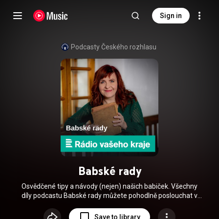
Sign in
Podcasty Českého rozhlasu
Babské rady
Osvědčené tipy a návody (nejen) našich babiček. Všechny
díly podcastu Babské rady můžete pohodlně poslouchat v
mobilní aplikaci mujRozhlas pro Android (
https://play.google.com/store/apps/de...
) a iOS (
Save to library