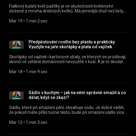
utm_source=rss&utm_medium=podcast&utm_campaign=440f67
Fialkový kulatý květ pažitky je ve skutečnosti květenství
1890-3cbd-86c5-ea958d793716) .
složené z mnoha drobných kvítků. Má jemnější chuť než listy,
chutná lehce cibulově, ale je jemnější a lehce nasládlý.
Všechny díly podcastu Babské rady můžete pohodlně
Mar 19
 • 
1 min 2 sec
poslouchat v mobilní aplikaci mujRozhlas pro Android
(https://play.google.com/store/apps/details?
id=cz.rozhlas.mujrozhlas) a iOS
(https://apps.apple.com/cz/app/id1455654616) nebo na
Předpěstování rostlin bez plastu a prakticky.
webu mujRozhlas.cz
Využijte na jaře skořápky a plata od vajíček
(https://www.mujrozhlas.cz/rapi/view/show/3caf0f88-3b94-
3216-8dad-28416e4d9d1f?
Skořápky od vajíček i kartonové obaly, ve kterých se prodávají,
utm_source=rss&utm_medium=podcast&utm_campaign=9f6e77
skončí ve většině domácností nevyužité v koši. A je to škoda!
0e4c-3864-93e5-1f7df0cd5595) .
Jsou totiž užitečné při jarním zahrádkaření. Všechny díly
podcastu Babské rady můžete pohodlně poslouchat v mobilní
Mar 18
 • 
1 min 9 sec
aplikaci mujRozhlas pro Android
(https://play.google.com/store/apps/details?
id=cz.rozhlas.mujrozhlas) a iOS
(https://apps.apple.com/cz/app/id1455654616) nebo na
Sádlo v kuchyni – jak na něm správně smažit a co
webu mujRozhlas.cz
dělat, když se zkazí?
(https://www.mujrozhlas.cz/rapi/view/show/3caf0f88-3b94-
3216-8dad-28416e4d9d1f?
Sádlo, které při smažení pění, obsahuje vodu. Je dobré vědět,
utm_source=rss&utm_medium=podcast&utm_campaign=61680
že pokud máte příliš tučné těsto, bude při smažení sádlo více
78a1-3a98-9f8b-3ed2fe7b88e6) .
vstřebávat, což není chutné, zdravé, ani úsporné. Všechny díly
podcastu Babské rady můžete pohodlně poslouchat v mobilní
Mar 12
 • 
1 min 3 sec
aplikaci mujRozhlas pro Android
(https://play.google.com/store/apps/details?