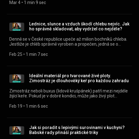
pohodlně poslouchat v mobilní aplikaci mujRozhlas pro
Mar 4
 • 
1 min 9 sec
Android (https://play.google.com/store/apps/details?
id=cz.rozhlas.mujrozhlas) a iOS
(https://apps.apple.com/cz/app/id1455654616) nebo na
webu mujRozhlas.cz
Lednice, slunce a vzduch škodí chlebu nejvíc. Jak
(https://www.mujrozhlas.cz/rapi/view/show/3caf0f88-3b94-
ho správně skladovat, aby vydržel co nejdéle?
3216-8dad-28416e4d9d1f?
utm_source=rss&utm_medium=podcast&utm_campaign=20c276
Denně se v České republice upeče až milion bochníků chleba.
f19e-387c-ab9c-b4b58708eca0) .
Jestliže je chléb správně vyroben a propečen, jedná se o
poměrně trvanlivou potravinu. Všechny díly podcastu Babské
rady můžete pohodlně poslouchat v mobilní aplikaci
Feb 25
 • 
1 min 7 sec
mujRozhlas pro Android
(https://play.google.com/store/apps/details?
id=cz.rozhlas.mujrozhlas) a iOS
(https://apps.apple.com/cz/app/id1455654616) nebo na
Ideální materiál pro tvarované živé ploty.
webu mujRozhlas.cz
Zimostráz je dlouhověký keř pro každou zahradu
(https://www.mujrozhlas.cz/rapi/view/show/3caf0f88-3b94-
3216-8dad-28416e4d9d1f?
Zimostráz neboli buxus (lidově krušpánek) patří mezi nejdéle
utm_source=rss&utm_medium=podcast&utm_campaign=0aaaac
žijící keře. Pokud je v dobré kondici, může jako živý plot
9109-3036-8973-bc7bc10d9e2f) .
lemovat zahradu stovky let. Všechny díly podcastu Babské
rady můžete pohodlně poslouchat v mobilní aplikaci
Feb 19
 • 
1 min 6 sec
mujRozhlas pro Android
(https://play.google.com/store/apps/details?
id=cz.rozhlas.mujrozhlas) a iOS
(https://apps.apple.com/cz/app/id1455654616) nebo na
Jak si poradit s lepivými surovinami v kuchyni?
webu mujRozhlas.cz
Babské rady přináší praktické triky
(https://www.mujrozhlas.cz/rapi/view/show/3caf0f88-3b94-