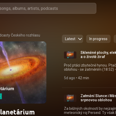
dcasty Českého rozhlasu
Latest
In progress
Skleněné plochy, elek
a o životě žiraf
Proč ptáci zbytečně hynou. Ptač
oblohou - se zatměním (18:52) –
25:01) Všechny díly podcastu Planetárium můžete pohodlně poslouchat v mobilní
aplikaci mujRozhlas pro Android
5d ago
 • 
42 min
id=cz.rozhlas.mujrozhlas) a iOS (https://apps.apple.com/cz/app/id1455654616)
nebo na webu mujRozhlas.cz
(https://www.mujrozhlas.cz/r
4be65990913f?
Zatmění Slunce i Měs
utm_source=rss&utm_medium
srpnovou oblohou
a57d-6eab8a79514c) .
Za běžných okolností by nejza
lanetárium
meteorický roj Perseid. Ty vša