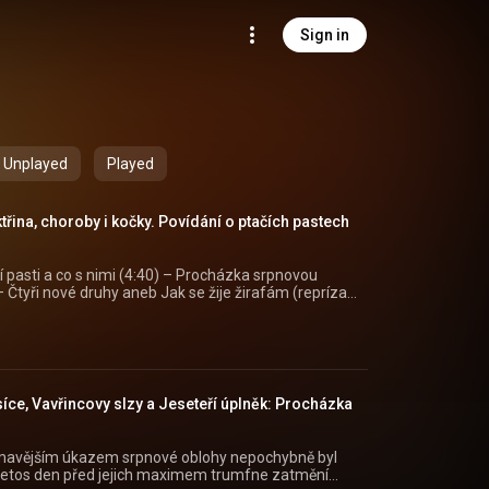
Sign in
Unplayed
Played
třina, choroby i kočky. Povídání o ptačích pastech
í pasti a co s nimi (4:40) – Procházka srpnovou
 Čtyři nové druhy aneb Jak se žije žirafám (repríza,
 (https://play.google.com/store/apps/details?
api/view/show/e94167fd-acd5-3d6a-aa10-
íce, Vavřincovy slzy a Jeseteří úplněk: Procházka
=podcast&utm_campaign=50cd4528-e50a-31e6-
jímavějším úkazem srpnové oblohy nepochybně byl
k letos den před jejich maximem trumfne zatmění