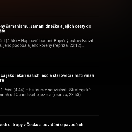
 (https://play.google.com/store/apps/details?
api/view/show/e94167fd-acd5-3d6a-aa10-
eny šamanismu, šamani dneška a jejich cesty do
=podcast&utm_campaign=cfe86608-1641-3c9d-
ěta
část (4:55) – Napínavé bádání: Báječný ostrov Brazil
 jeho podoba a jeho kořeny (repríza, 22:12)
ium můžete pohodlně poslouchat v mobilní aplikaci
//play.google.com/store/apps/details?
api/view/show/e94167fd-acd5-3d6a-aa10-
 jako lékaři našich lesů a starověcí římští vinaři
=podcast&utm_campaign=90b7cb08-3ec2-37d7-
ra
 1. část (4:44) – Historické souvislosti: Strategické
inaři od Ochridského jezera (repríza, 23:53)
ium můžete pohodlně poslouchat v mobilní aplikaci
//play.google.com/store/apps/details?
api/view/show/e94167fd-acd5-3d6a-aa10-
vedro: tropy v Česku a povídání o pavoučích
=podcast&utm_campaign=086e1a19-5ae7-3edb-