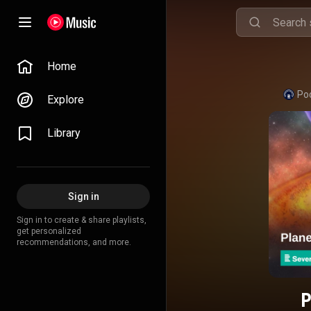
Home
Po
Explore
Library
Sign in
Sign in to create & share playlists,
get personalized
recommendations, and more.
P