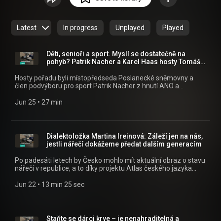
https://play.google.com/store/apps/de...
) a iOS (
https://apps.apple.com/cz/app/id14556...
) nebo na webu
mujRozhlas.cz (
https://www.mujrozhlas.cz/rapi/view/s...
) .
Latest
In progress
Unplayed
Played
Děti, senioři a sport. Myslí se dostatečně na
pohyb? Patrik Nacher a Karel Haas hosty Tomáše
Pancíře
Hosty pořadu byli místopředseda Poslanecké sněmovny a
člen podvýboru pro sport Patrik Nacher z hnutí ANO a
poslanec a člen podvýboru pro sport Karel Haas z ODS. Jak
motivovat děti, aby víc sportovaly a co v tom může udělat
Jun 25
 • 
27 min
stát? Myslí se dostatečně i na sportování seniorů? A jak jsme
na tom v porovnání s jinými státy? Poslechněte si celý
rozhovor v audioverzi. Všechny díly podcastu O čem se mluví
v Jihomoravském kraji můžete pohodlně poslouchat v mobilní
Dialektoložka Martina Ireinová: Záleží jen na nás,
aplikaci mujRozhlas pro Android
jestli nářečí dokážeme předat dalším generacím
(https://play.google.com/store/apps/details?
id=cz.rozhlas.mujrozhlas) a iOS
Po padesáti letech by Česko mohlo mít aktuální obraz o stavu
(https://apps.apple.com/cz/app/id1455654616) nebo na
nářečí v republice, a to díky projektu Atlas českého jazyka
webu mujRozhlas.cz
2027: celoúzemní výzkum nářečí českého jazyka po 50
(https://www.mujrozhlas.cz/rapi/view/show/131421a9-
letech, který sbírá data od lidí. Všechny díly podcastu O čem
Jun 22
 • 
13 min 25 sec
74cd-3954-b7d1-659f41d5d5dd?
se mluví v Jihomoravském kraji můžete pohodlně poslouchat
utm_source=rss&utm_medium=podcast&utm_campaign=f4b836
v mobilní aplikaci mujRozhlas pro Android
71ab-386a-8e7c-e2c12a1f35d9) .
(https://play.google.com/store/apps/details?
id=cz.rozhlas.mujrozhlas) a iOS
Staňte se dárci krve – je nenahraditelná a