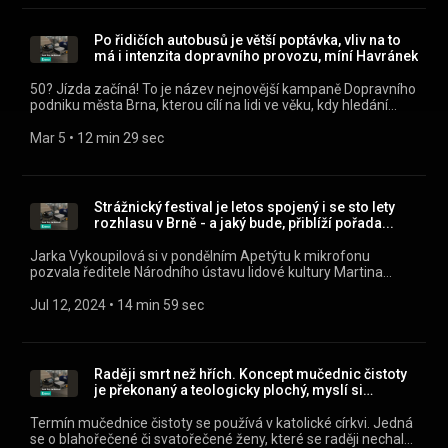
Jihomoravském kraji můžete pohodlně poslouchat v mobilní
aplikaci mujRozhlas pro Android
(https://play.google.com/store/apps/details?
Po řidičích autobusů je větší poptávka, vliv na to
id=cz.rozhlas.mujrozhlas) a iOS
má i intenzita dopravního provozu, míní Havránek
(https://apps.apple.com/cz/app/id1455654616) nebo na
webu mujRozhlas.cz
50? Jízda začíná! To je název nejnovější kampaně Dopravního
(https://www.mujrozhlas.cz/rapi/view/show/131421a9-
podniku města Brna, kterou cílí na lidi ve věku, kdy hledání
74cd-3954-b7d1-659f41d5d5dd?
práce začíná být obtížné. Všechny díly podcastu O čem se
utm_source=rss&utm_medium=podcast&utm_campaign=628af4
mluví v Jihomoravském kraji můžete pohodlně poslouchat v
Mar 5
 • 
12 min 29 sec
a687-3269-aa34-86838a9274d1) .
mobilní aplikaci mujRozhlas pro Android
(https://play.google.com/store/apps/details?
id=cz.rozhlas.mujrozhlas) a iOS
(https://apps.apple.com/cz/app/id1455654616) nebo na
Strážnický festival je letos spojený i se sto lety
webu mujRozhlas.cz
rozhlasu v Brně - a jaký bude, přiblíží pořada...
(https://www.mujrozhlas.cz/rapi/view/show/131421a9-
74cd-3954-b7d1-659f41d5d5dd?
Jarka Vykoupilová si v pondělním Apetýtu k mikrofonu
utm_source=rss&utm_medium=podcast&utm_campaign=4398d
pozvala ředitele Národního ústavu lidové kultury Martina
ab93-37a2-8730-ce2778a3a37b) .
Šimšu a předsedkyni programové rady Lucii Uhlíkovou,
poslechněte si záznam části rozhovoru. Všechny díly
Jul 12, 2024
 • 
14 min 59 sec
podcastu O čem se mluví v Jihomoravském kraji můžete
pohodlně poslouchat v mobilní aplikaci mujRozhlas pro
Android (https://play.google.com/store/apps/details?
id=cz.rozhlas.mujrozhlas) a iOS
Raději smrt než hřích. Koncept mučednic čistoty
(https://apps.apple.com/cz/app/id1455654616) nebo na
je překonaný a teologicky plochý, myslí si
webu mujRozhlas.cz
teoložka
(https://www.mujrozhlas.cz/rapi/view/show/131421a9-
Termín mučednice čistoty se používá v katolické církvi. Jedná
74cd-3954-b7d1-659f41d5d5dd?
se o blahořečené či svatořečené ženy, které se raději nechaly