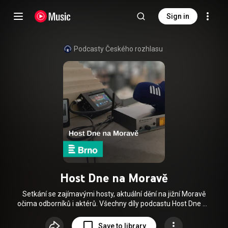
Sign in
Podcasty Českého rozhlasu
Host Dne na Moravě
Setkání se zajímavými hosty, aktuální dění na jižní Moravě
očima odborníků i aktérů. Všechny díly podcastu Host Dne na
Moravě můžete pohodlně poslouchat v mobilní aplikaci
mujRozhlas pro Android (
Save to library