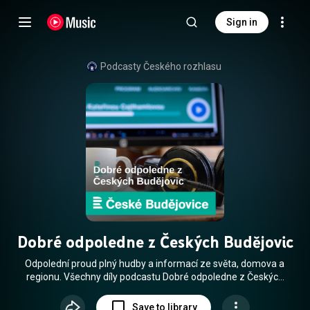
Sign in
Podcasty Českého rozhlasu
Dobré odpoledne z Českých Budějovic
Odpolední proud plný hudby a informací ze světa, domova a
regionu. Všechny díly podcastu Dobré odpoledne z Českých
Budějovic můžete pohodlně poslouchat v mobilní aplikaci
mujRozhlas pro Android (
Save to library