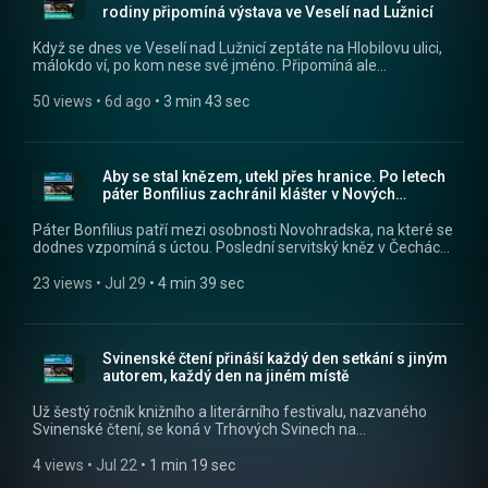
(https://apps.apple.com/cz/app/id1455654616) nebo na
rodiny připomíná výstava ve Veselí nad Lužnicí
webu mujRozhlas.cz
(https://www.mujrozhlas.cz/rapi/view/show/550d90d6-
Když se dnes ve Veselí nad Lužnicí zeptáte na Hlobilovu ulici,
98fd-351d-8398-2dc9eca7fd54?
málokdo ví, po kom nese své jméno. Připomíná ale
utm_source=rss&utm_medium=podcast&utm_campaign=d1db8
významného hudebního skladatele Emila Hlobila, rodáka z
6bd3-3ca3-8855-cd8434df43f8) .
tehdejšího Mezimostí, které se stalo součástí Veselí nad
50 views
 • 
6d ago
 • 
3 min 43 sec
Lužnicí. Letos od jeho narození uplyne 125 let, a proto Blatské
muzeum připravilo výstavu nazvanou Hlobilovi. Prohlédl si ji
regionální stopař Petr Kubát. Všechny díly podcastu
Jihočeské odpoledne můžete pohodlně poslouchat v mobilní
Aby se stal knězem, utekl přes hranice. Po letech
aplikaci mujRozhlas pro Android
páter Bonfilius zachránil klášter v Nových
(https://play.google.com/store/apps/details?
Hradech
id=cz.rozhlas.mujrozhlas) a iOS
Páter Bonfilius patří mezi osobnosti Novohradska, na které se
(https://apps.apple.com/cz/app/id1455654616) nebo na
dodnes vzpomíná s úctou. Poslední servitský kněz v Čechách
webu mujRozhlas.cz
se narodil před sto lety a zasloužil se o obnovu kláštera v
(https://www.mujrozhlas.cz/rapi/view/show/550d90d6-
Nových Hradech. Jeho příběh zmapoval regionální stopař Petr
23 views
 • 
Jul 29
 • 
4 min 39 sec
98fd-351d-8398-2dc9eca7fd54?
Kubát. Všechny díly podcastu Jihočeské odpoledne můžete
utm_source=rss&utm_medium=podcast&utm_campaign=e435ca
pohodlně poslouchat v mobilní aplikaci mujRozhlas pro
5068-3ab5-a20d-674fc201f93d) .
Android (https://play.google.com/store/apps/details?
id=cz.rozhlas.mujrozhlas) a iOS
Svinenské čtení přináší každý den setkání s jiným
(https://apps.apple.com/cz/app/id1455654616) nebo na
autorem, každý den na jiném místě
webu mujRozhlas.cz
(https://www.mujrozhlas.cz/rapi/view/show/550d90d6-
Už šestý ročník knižního a literárního festivalu, nazvaného
98fd-351d-8398-2dc9eca7fd54?
Svinenské čtení, se koná v Trhových Svinech na
utm_source=rss&utm_medium=podcast&utm_campaign=4b47ca
Českobudějovicku. Od pondělí do pátku každý den jeden autor
94b8-3219-b4a1-13156782cf27) .
vystoupí před publikem a čte ze své knihy. Jedním z hlavních
4 views
 • 
Jul 22
 • 
1 min 19 sec
organizátorů akce je spisovatel Jan Štifter. Všechny díly