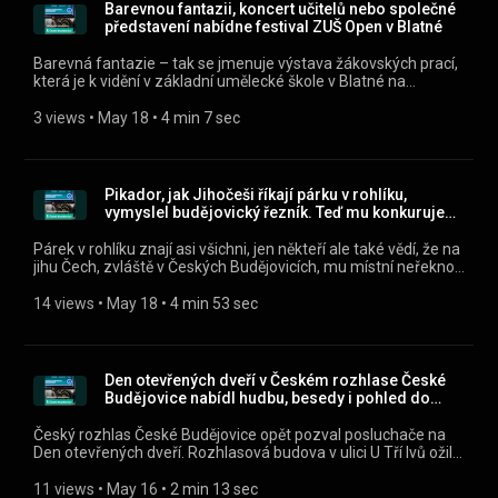
(https://play.google.com/store/apps/details?
Barevnou fantazii, koncert učitelů nebo společné
id=cz.rozhlas.mujrozhlas) a iOS
představení nabídne festival ZUŠ Open v Blatné
(https://apps.apple.com/cz/app/id1455654616) nebo na
webu mujRozhlas.cz
Barevná fantazie – tak se jmenuje výstava žákovských prací,
(https://www.mujrozhlas.cz/rapi/view/show/550d90d6-
která je k vidění v základní umělecké škole v Blatné na
98fd-351d-8398-2dc9eca7fd54?
Strakonicku. Je součástí festivalu ZUŠ Open. Expozici, která
utm_source=rss&utm_medium=podcast&utm_campaign=96613e
ukazuje různé výtvarné techniky, si prohlédl regionální stopař
3 views
 • 
May 18
 • 
4 min 7 sec
0602-374f-a21e-4a40a9b2eaab) .
Petr Kubát. Všechny díly podcastu Jihočeské odpoledne
můžete pohodlně poslouchat v mobilní aplikaci mujRozhlas
pro Android (https://play.google.com/store/apps/details?
id=cz.rozhlas.mujrozhlas) a iOS
Pikador, jak Jihočeši říkají párku v rohlíku,
(https://apps.apple.com/cz/app/id1455654616) nebo na
vymyslel budějovický řezník. Teď mu konkuruje
webu mujRozhlas.cz
hot dog
(https://www.mujrozhlas.cz/rapi/view/show/550d90d6-
Párek v rohlíku znají asi všichni, jen někteří ale také vědí, že na
98fd-351d-8398-2dc9eca7fd54?
jihu Čech, zvláště v Českých Budějovicích, mu místní neřeknou
utm_source=rss&utm_medium=podcast&utm_campaign=b3c66e
jinak než pikador. Aby ne, vždyť právě tady v roce 1972
515a-3d38-908a-e664260dc93d) .
pikador vznikl. Ale jedním z jeho velkých konkurentů je
14 views
 • 
May 18
 • 
4 min 53 sec
takzvaný hot dog, tedy v překladu „horký pes“. Tušíte, jaký je
mezi nimi rozdíl? Všechny díly podcastu Jihočeské odpoledne
můžete pohodlně poslouchat v mobilní aplikaci mujRozhlas
pro Android (https://play.google.com/store/apps/details?
Den otevřených dveří v Českém rozhlase České
id=cz.rozhlas.mujrozhlas) a iOS
Budějovice nabídl hudbu, besedy i pohled do
(https://apps.apple.com/cz/app/id1455654616) nebo na
zákulisí
webu mujRozhlas.cz
Český rozhlas České Budějovice opět pozval posluchače na
(https://www.mujrozhlas.cz/rapi/view/show/550d90d6-
Den otevřených dveří. Rozhlasová budova v ulici U Tří lvů ožila
98fd-351d-8398-2dc9eca7fd54?
pestrým programem pro všechny generace. Návštěvníky
utm_source=rss&utm_medium=podcast&utm_campaign=4ff034
potěšila živá hudba, zájem byl o besedy, komentované
11 views
 • 
May 16
 • 
2 min 13 sec