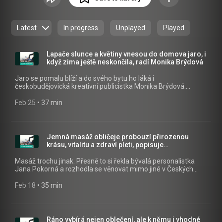
https://apps.apple.com/cz/app/id14556...
) nebo na webu
mujRozhlas.cz (
https://www.mujrozhlas.cz/rapi/view/s...
) .
Latest
In progress
Unplayed
Played
Lapače slunce a květiny vnesou do domova jaro, i
když zima ještě neskončila, radí Monika Brýdová
Jaro se pomalu blíží a do svého bytu ho láká i
českobudějovická kreativní publicistka Monika Brýdová.
Zastavila se u ní tedy autorka pořadu Dámská jízda Mirka
Nezvalová, aby načerpala inspiraci, jak podpořit jarní
Feb 25
 • 
37 min
atmosféru. Všechny díly podcastu Dámská jízda můžete
pohodlně poslouchat v mobilní aplikaci mujRozhlas pro
Android (https://play.google.com/store/apps/details?
id=cz.rozhlas.mujrozhlas) a iOS
Jemná masáž obličeje probouzí přirozenou
(https://apps.apple.com/cz/app/id1455654616) nebo na
krásu, vitalitu a zdraví pleti, popisuje
webu mujRozhlas.cz
fyzioterapeutka
(https://www.mujrozhlas.cz/rapi/view/show/3b1aebef-
Masáž trochu jinak. Přesně to si řekla bývalá personalistka
eca7-3694-a290-4bae22559bd5?
Jana Pokorná a rozhodla se věnovat mimo jiné v Českých
utm_source=rss&utm_medium=podcast&utm_campaign=d3cd2e
Budějovicích liftingu obličeje. O jeho účincích mluví v pořadu
79d2-34fa-926f-9510e6653d20) .
Dámská jízda. Všechny díly podcastu Dámská jízda můžete
Feb 18
 • 
35 min
pohodlně poslouchat v mobilní aplikaci mujRozhlas pro
Android (https://play.google.com/store/apps/details?
id=cz.rozhlas.mujrozhlas) a iOS
(https://apps.apple.com/cz/app/id1455654616) nebo na
Ráno vybírá nejen oblečení, ale k němu i vhodné