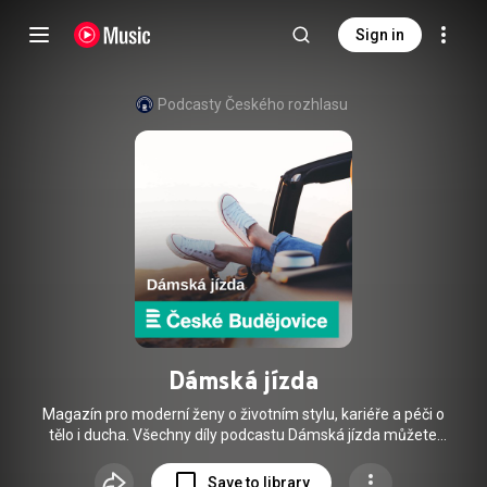
Sign in
Podcasty Českého rozhlasu
Dámská jízda
Magazín pro moderní ženy o životním stylu, kariéře a péči o
tělo i ducha. Všechny díly podcastu Dámská jízda můžete
pohodlně poslouchat v mobilní aplikaci mujRozhlas pro
Android (
https://play.google.com/store/apps/de...
) a iOS (
Save to library