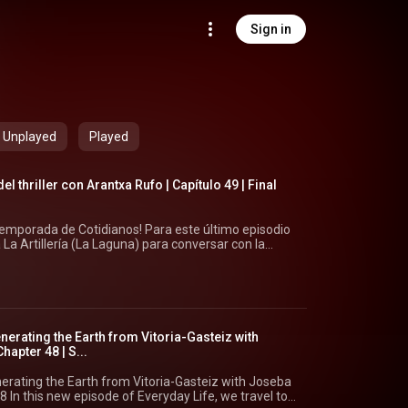
Sign in
Unplayed
Played
l thriller con Arantxa Rufo | Capítulo 49 | Final
 temporada de Cotidianos! Para este último episodio
La Artillería (La Laguna) para conversar con la
tica maestra de la novela negra, el thriller y el
u trayectoria literaria. Si quieres conocer a fondo
u rincón oficial: 👉 https://arantxarufo.com/mis-
ormato vídeo en nuestra web principal: 🌐
erating the Earth from Vitoria-Gasteiz with
apter 48 | S...
otidianos o Sinradio.es en la plataforma donde sea
ritos (Spotify, Apple Podcasts, iVoox, Amazon
nerating the Earth from Vitoria-Gasteiz with Joseba
-t3--72515904 Descarga: