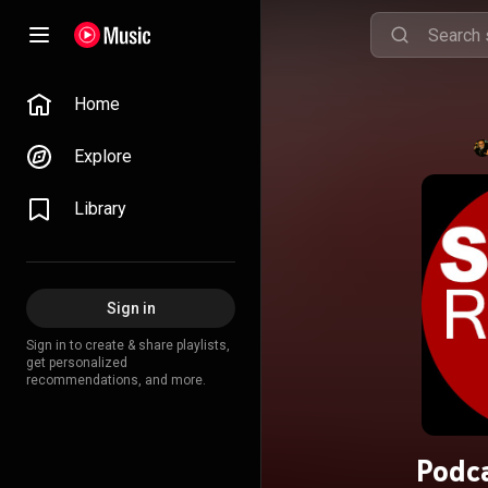
Home
Explore
Library
Sign in
Sign in to create & share playlists,
get personalized
recommendations, and more.
Podca