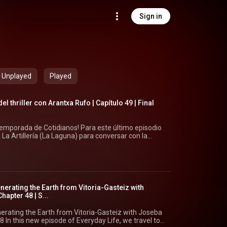
Sign in
Unplayed
Played
l thriller con Arantxa Rufo | Capítulo 49 | Final
 temporada de Cotidianos! Para este último episodio
La Artillería (La Laguna) para conversar con la
tica maestra de la novela negra, el thriller y el
u trayectoria literaria. Si quieres conocer a fondo
u rincón oficial: 👉 https://arantxarufo.com/mis-
ormato vídeo en nuestra web principal: 🌐
erating the Earth from Vitoria-Gasteiz with
apter 48 | S...
otidianos o Sinradio.es en la plataforma donde sea
ritos (Spotify, Apple Podcasts, iVoox, Amazon
nerating the Earth from Vitoria-Gasteiz with Joseba
-t3--72515904 Descarga: