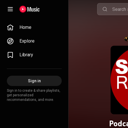
Home
Explore
Library
Sign in
Sign in to create & share playlists,
get personalized
recommendations, and more.
Podca