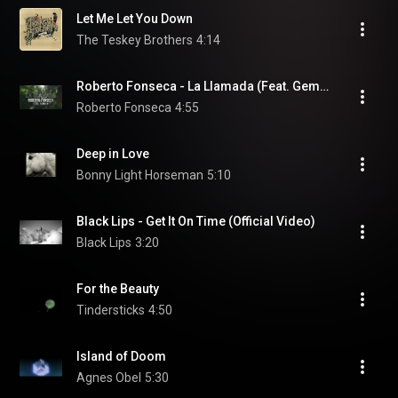
Let Me Let You Down
The Teskey Brothers
4:14
Roberto Fonseca - La Llamada (Feat. Gema4)
Roberto Fonseca
4:55
Deep in Love
Bonny Light Horseman
5:10
Black Lips - Get It On Time (Official Video)
Black Lips
3:20
For the Beauty
Tindersticks
4:50
Island of Doom
Agnes Obel
5:30