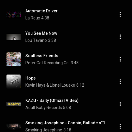
Automatic Driver
La Roux
4:38
You See Me Now
Lou Tavano
3:38
Soulless Friends
Peter Cat Recording Co.
3:48
Hope
Kevin Hays & Lionel Loueke
6:12
KAZU - Salty (Official Video)
Adult Baby Records
5:08
Smoking Josephine - Chopin, Ballade n°1 en sol mineur op. 23 - Amours, toujours !
Smoking Josephine
3:18