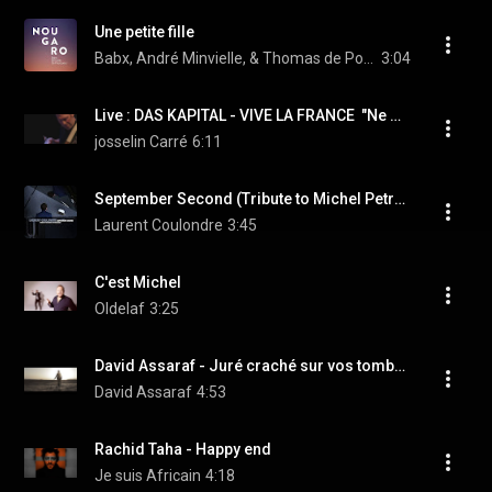
Une petite fille
Babx, André Minvielle, & Thomas de Pourquery
3:04
Live : DAS KAPITAL - VIVE LA FRANCE  "Ne me quittes pas"
josselin Carré
6:11
September Second (Tribute to Michel Petrucciani)
Laurent Coulondre
3:45
C'est Michel
Oldelaf
3:25
David Assaraf - Juré craché sur vos tombes (Clip Officiel)
David Assaraf
4:53
Rachid Taha - Happy end
Je suis Africain
4:18