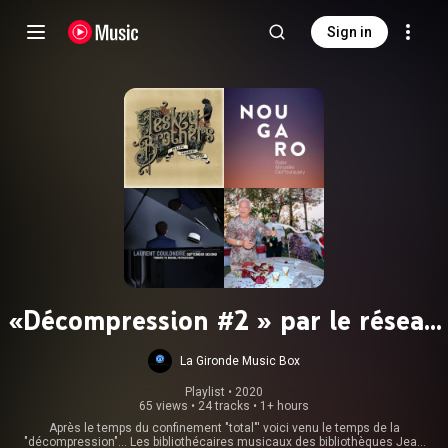
Sign in
«Décompression #2 » par le réseau
des bibliothèques de Bordeaux
La Gironde Music Box
Playlist
 • 
2020
65 views
•
24 tracks
•
1+ hours
Après le temps du confinement "total"' voici venu le temps de la
"décompression"... Les bibliothécaires musicaux des bibliothèques Jean