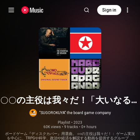
Sign in
○○の主役は我々だ！「大いなる文
化好尚」
"SUGOROKUYA" the board game company
Playlist
 • 
2023
60K views
•
9 tracks
•
0+ hours
ボードゲーム『ディスクカバー』用選曲。 ○○の主役は我々だ！： ゲーム実況
を中心に、TRPGや科学、政治や経済を解説する動画を提供するグループ 選