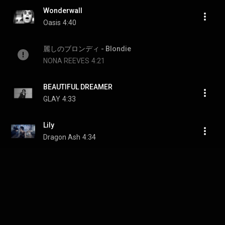
Wonderwall
Oasis
4:40
麗しのブロンディ - Blondie
NONA REEVES
4:21
BEAUTIFUL DREAMER
GLAY
4:33
Lily
Dragon Ash
4:34