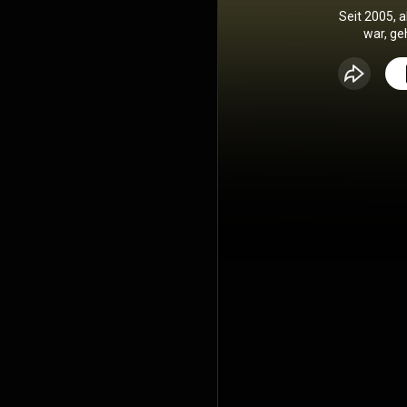
Seit 2005, 
war, ge
Gestaltung 
KI. Davi
sprechen ü
Trends – 
Inte
Mediensch