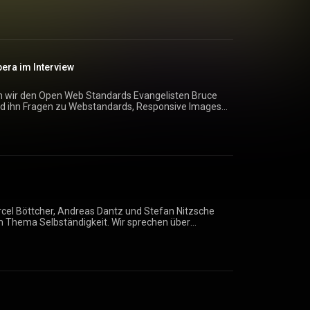
 braucht man nun wirklich? Wir sagen es euch!
era im Interview
n wir den Open Web Standards Evangelisten Bruce
d ihn Fragen zu Webstandards, Responsive Images,
zifikationen und zu seinen grandiosen Hut gestellt.
rcel Böttcher, Andreas Dantz und Stefan Nitzsche
 Thema Selbständigkeit. Wir sprechen über
wie wir zu unseren ersten Kunden kamen.