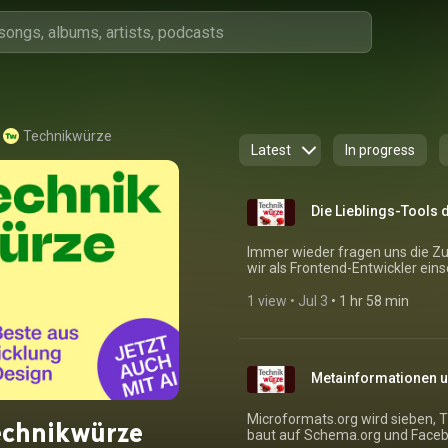
Technikwürze
Latest
In progress
Die Lieblings-Tools 
Immer wieder fragen uns die Zu
wir als Frontend-Entwickler ein
1 view
 • 
Jul 3
 • 
1 hr 58 min
Metainformationen 
Microformats.org wird sieben, Tw
echnikwürze
baut auf Schema.org und Faceb