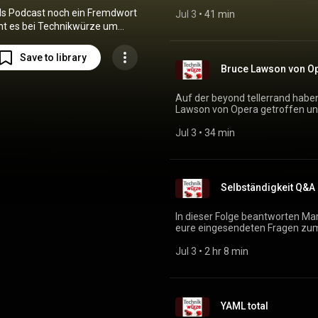
vielen Meta- und Websemantiken
als Podcast noch ein Fremdwort
Jul 3
 • 
41 min
ht es bei Technikwürze um
und Entwicklung. Jetzt auch um
d Eiken und Stefan Nitzsche
Save to library
ber Werkzeuge, Techniken und
Bruce Lawson von Op
im Wechsel aus Fachgespräch,
rview und Reportage. Für
Auf der beyond tellerrand habe
affende. Neue Folgen jeden
Lawson von Opera getroffen un
zweiten Donnerstag.
Operas Beteiligung an neuen Spe
Jul 3
 • 
34 min
Selbständigkeit Q&A
In dieser Folge beantworten Ma
eure eingesendeten Fragen zum
Steuerberater, Werkzeuge und 
Jul 3
 • 
2 hr 8 min
YAML total