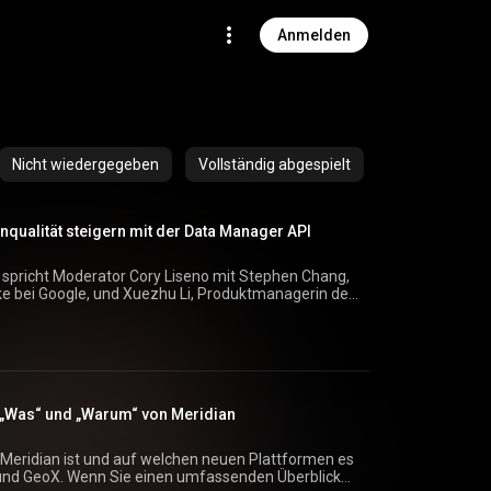
Anmelden
Nicht wiedergegeben
Vollständig abgespielt
nqualität steigern mit der Data Manager API
t spricht Moderator Cory Liseno mit Stephen Chang,
e bei Google, und Xuezhu Li, Produktmanagerin der
nen kurzen Überblick über Datenstärke und wie Data
re bei der Messung von Daten. Wir beleuchten die
den Aufbau von Datenstärke, darunter die
line-Conversions zu senden, Daten an mehrere
 zu übermitteln, die Status-API und neue
 „Was“ und „Warum“ von Meridian
den 14:35 – Datenschutzfunktionen 15:58 – Warum
 für Datensicherheit Referenzen: —
as Meridian ist und auf welchen neuen Plattformen es
P-Leitfaden für Zielgruppen:
o und GeoX. Wenn Sie einen umfassenden Überblick
m/data-manager/api/devguides/audiences/send-