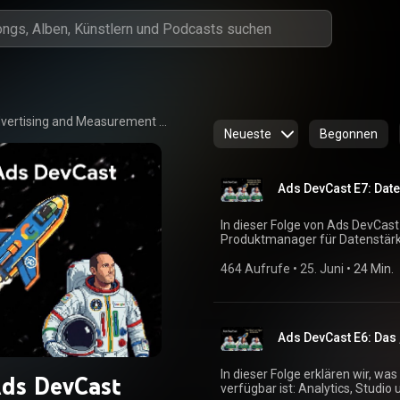
Google Advertising and Measurement Developers
Neueste
Begonnen
Ads DevCast E7: Date
In dieser Folge von Ads DevCas
Produktmanager für Datenstärk
Data Manager API. Wir geben ei
Manager dabei hilft, insbesonde
464 Aufrufe
 • 
25. Juni
 • 
24 Min.
Vorteile von Data Manager für 
Möglichkeit, Ereignisse für On
Plattformen wie GA4 und CM360
Parameter wie die IP-Adresse. Kapitel: — 0:00 – Einleitung 2:30 – Was ist
Ads DevCast E6: Das
Datenstärke? 5:40 – Einheitliches Schema 9:15 – Kurzfristige Strategie 12:45 –
Einmal senden, überall verwen
jetzt einführen? 18:25 – Best Practices
In dieser Folge erklären wir, w
ds DevCast
Episodenumfrage: https://goo.gle/adc-survey-e7 I
verfügbar ist: Analytics, Studi
https://developers.google.co