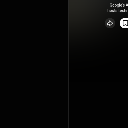
Google's 
hosts techn
updates
advertising landscape
with product
technicals o
this podca