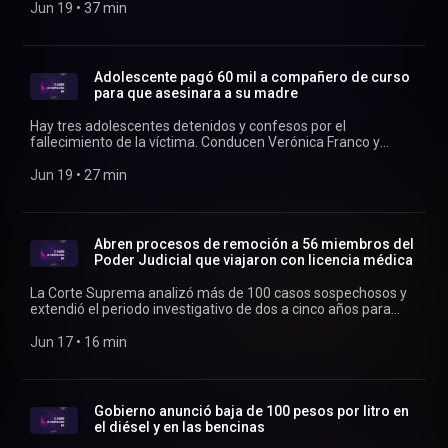
niñas, niños y adolescentes haitianos, que ingresaron al país
Jun 19
 • 
37 min
entre 2023 y 2025. Conducen Verónica Franco y Rodrigo
Vergara.
Adolescente pagó 60 mil a compañero de curso
para que asesinara a su madre
Hay tres adolescentes detenidos y confesos por el
fallecimiento de la víctima. Conducen Verónica Franco y
Rodrigo Vergara.
Jun 19
 • 
27 min
Abren procesos de remoción a 56 miembros del
Poder Judicial que viajaron con licencia médica
La Corte Suprema analizó más de 100 casos sospechosos y
extendió el periodo investigativo de dos a cinco años para
evitar la prescripción de los hechos. Conducen Verónica
Franco y Rodrigo Vergara.
Jun 17
 • 
16 min
Gobierno anunció baja de 100 pesos por litro en
el diésel y en las bencinas