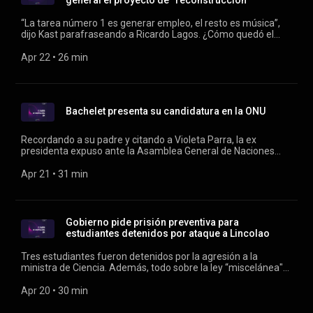
general el proyecto de “reconstrucción”
“La tarea número 1 es generar empleo, el resto es música”,
dijo Kast parafraseando a Ricardo Lagos. ¿Cómo quedó el
proyecto de ley y cómo se logró el acuerdo entre el gobierno
con el PDG? Conducen: Verónica Franco y Rodrigo Vergara.
Apr 22
 • 
26 min
Bachelet presenta su candidatura en la ONU
Recordando a su padre y citando a Violeta Parra, la ex
presidenta expuso ante la Asamblea General de Naciones
Unidas. Además, la UF rompe la barrera de los 40 mil pesos y
la ley “miscelánea” todavía no llega al Congreso. Conducen:
Apr 21
 • 
31 min
Verónica Franco y Rodrigo Vergara.
Gobierno pide prisión preventiva para
estudiantes detenidos por ataque a Lincolao
Tres estudiantes fueron detenidos por la agresión a la
ministra de Ciencia. Además, todo sobre la ley “miscelánea"
ad portas de su ingreso al parlamento, las pymes acusan
injusticia tributaria y un gigantesco incendio destruye una
Apr 20
 • 
30 min
fábrica en El Monte. Conducen: Verónica Franco y Rodrigo
Vergara.