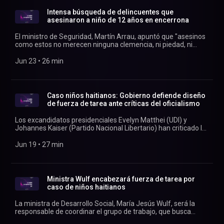
Intensa búsqueda de delincuentes que
asesinaron a niño de 12 años en encerrona
El ministro de Seguridad, Martín Arrau, apuntó que "asesinos
como estos no merecen ninguna clemencia, ni piedad, ni
miramiento en la persecución policial, penal, y estoy seguro
que todas las instituciones involucradas así lo harán".
Jun 23
 • 
26 min
Conduce Rodrigo Vergara.
Caso niños haitianos: Gobierno defiende diseño
de fuerza de tarea ante críticas del oficialismo
Los excandidatos presidenciales Evelyn Matthei (UDI) y
Johannes Kaiser (Partido Nacional Libertario) han criticado la
instancia, apuntando a que el caso debería ser tratado como
un problema de seguridad. Conducen Verónica Franco y
Jun 19
 • 
27 min
Rodrigo Vergara.
Ministra Wulf encabezará fuerza de tarea por
caso de niños haitianos
La ministra de Desarrollo Social, María Jesús Wulf, será la
responsable de coordinar el grupo de trabajo, que busca
resolver la crisis por el paradero desconocido de más de 200