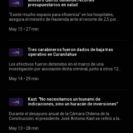
Ministro Quiroz defiende recortes
presupuestarios en salud
"Existe mucho espacio para eficiencia" en los hospitales,
asegura el ministro de Hacienda ante el recorte de 2,5 por
ciento planteado para su financiamiento. Conducen Verónica
Franco y Rodrigo Vergara.
May 15
 • 
27 min
Tres carabineros fueron dados de baja tras
operativo en Curanilahue
Los efectivos fueron detenidos en el marco de una
investigación por asociación ilícita criminal, junto a otros 12
civiles que también fueron aprehendidos. Conducen Verónica
Franco y Rodrigo Vergara.
May 14
 • 
29 min
Kast: "No necesitamos un tsunami de
indicaciones, sino un huracán de inversiones"
Durante el desayuno anual de la Cámara Chilena de la
Construcción, el presidente José Antonio Kast se refirió a la
discusión legislativa por la megarreforma presentada por el
Gobierno, la que se debate en la Comisión de Hacienda del
May 13
 • 
28 min
Congreso hasta su total despacho. Conducen Verónica