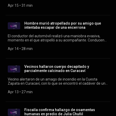
según comentó el edil de Providencia, aunque desde la
Fiscalía señalaron desconocer tal declaración y el Colegio de
Apr 15
 • 
31 min
Profesores llama a la cautela. Conduce Verónica Franco.
Hombre murió atropellado por su amigo que
intentaba escapar de una encerrona
El conductor del automóvil realizó una maniobra evasiva,
momento en el que atropelló a su acompañante. Conducen
Verónica Franco y Rodrigo Vergara.
Apr 14
 • 
28 min
Vecinos hallaron cuerpo decapitado y
parcialmente calcinado en Curacaví
Vecino alertaron de un amago de incendio en la Cuesta
Zapata en Curacaví, con lo que se encontró el cadáver de un
hombre decapitado y con señales de violencia. Conducen
Verónica Franco y Rodrigo Vergara.
Apr 13
 • 
27 min
Fiscalía confirma hallazgo de osamentas
humanas en predio de Julia Chuñil