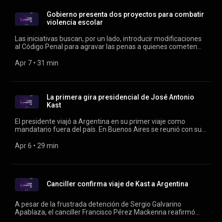
Gobierno presenta dos proyectos para combatir
violencia escolar
Las iniciativas buscan, por un lado, introducir modificaciones
al Código Penal para agravar las penas a quienes cometen
delitos en escuelas, y la prohibición del uso de pasamontañas
y la revisión de mochilas en el marco del proyecto "Escuelas
Apr 7
 • 
31 min
Protegidas". Conducen Verónica Franco y Rodrigo Vergara.
La primera gira presidencial de José Antonio
Kast
El presidente viajó a Argentina en su primer viaje como
mandatario fuera del país. En Buenos Aires se reunió con su
par trasandino, Javier Milei, donde se refirió a la fallida
detención de Galvarino Apablaza. Conducen Verónica Franco
Apr 6
 • 
29 min
y Rodrigo Vergara.
Canciller confirma viaje de Kast a Argentina
A pesar de la frustrada detención de Sergio Galvarino
Apablaza, el canciller Francisco Pérez Mackenna reafirmó
que el presidente José Antonio Kast viajará al vecino a país el