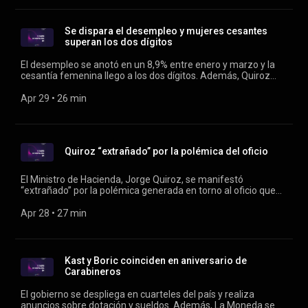
humanitaria en aguas internacionales y detiene a activistas,
entre ellos, una chilena. Conduce: Verónica Franco.
Se dispara el desempleo y mujeres cesantes
superan los dos dígitos
El desempleo se anotó en un 8,9% entre enero y marzo y la
cesantía femenina llego a los dos dígitos. Además, Quiroz
asegura que “no se va a tocar ningún beneficio social” en los
recortes; hay cuatro detenidos por el secuestro de un
Apr 29
 • 
26 min
empresario de San Miguel; más de 400 mil vehículos
abandonan Santiago este fin de semana largo. Conducen:
Verónica Franco y Rodrigo Vergara.
Quiroz “extrañado” por la polémica del oficio
El Ministro de Hacienda, Jorge Quiroz, se manifestó
“extrañado” por la polémica generada en torno al oficio que
pide descontinuar programas sociales. Además, un violento
asalto en la región de Valparaíso terminó con un niño
Apr 28
 • 
27 min
baleado, la detención de Francisco Kaminski, y otras noticias
del día. Conducen: Verónica Franco y Rodrigo Vergara.
Kast y Boric coinciden en aniversario de
Carabineros
El gobierno se despliega en cuarteles del país y realiza
anuncios sobre dotación y sueldos. Además, La Moneda se