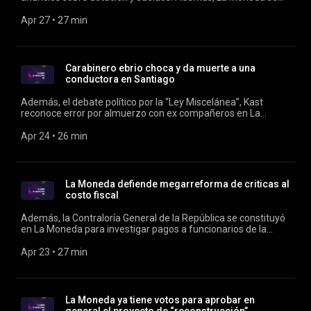
reúne por separado con el PC y el Frente Amplio por Ley
Miscelánea; la polémica por el oficio de Hacienda que llama a
Apr 27
 • 
27 min
revisar programas sociales; y ya rige la nueva jornada laboral
de 42 horas. Conducen: Verónica Franco y Rodrigo Vergara.
Carabinero ebrio choca y da muerte a una
conductora en Santiago
Además, el debate político por la “Ley Miscelánea”, Kast
reconoce error por almuerzo con ex compañeros en La
Moneda, y el metro prepara plan de contingencia por la
Maratón de Santiago. Conducen: Verónica Franco y Rodrigo
Apr 24
 • 
26 min
Vergara.
La Moneda defiende megarreforma de criticas al
costo fiscal
Además, la Contraloría General de la República se constituyó
en La Moneda para investigar pagos a funcionarios de la
administración Kast, con efecto retroactivo, previo al cambio
de mando. Conduce: Verónica Franco.
Apr 23
 • 
27 min
La Moneda ya tiene votos para aprobar en