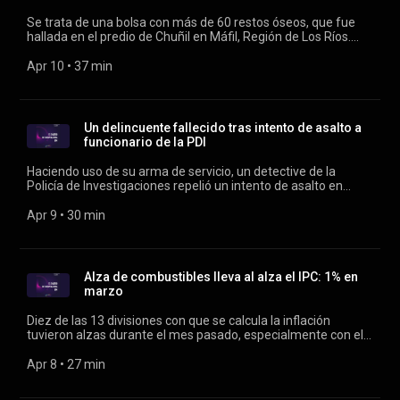
Se trata de una bolsa con más de 60 restos óseos, que fue
hallada en el predio de Chuñil en Máfil, Región de Los Ríos.
Conduce Rodrigo Vergara.
Apr 10
 • 
37 min
Un delincuente fallecido tras intento de asalto a
funcionario de la PDI
Haciendo uso de su arma de servicio, un detective de la
Policía de Investigaciones repelió un intento de asalto en
Pedro Aguirre Cerda, arrojando como resultado un fallecido y
dos detenidos. Conduce Verónica Franco y Rodrigo Vergara
Apr 9
 • 
30 min
Alza de combustibles lleva al alza el IPC: 1% en
marzo
Diez de las 13 divisiones con que se calcula la inflación
tuvieron alzas durante el mes pasado, especialmente con el
aumento del precio de los combustibles desde la última
semana de marzo. La inflación acumulada en el último año
Apr 8
 • 
27 min
alcanza el 2,8%. Conducen Verónica Franco y Rodrigo
Vergara.