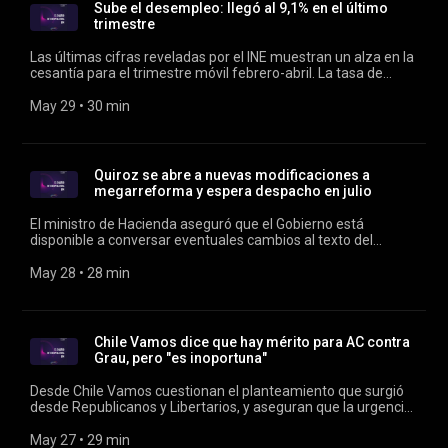
Sube el desempleo: llegó al 9,1% en el último
trimestre
Las últimas cifras reveladas por el INE muestran un alza en la
cesantía para el trimestre móvil febrero-abril. La tasa de
desempleo en la región Metropolitana alcanza el 9,7%.
Conducen Verónica Franco y Rodrigo Vergara.
May 29
 • 
30 min
Quiroz se abre a nuevas modificaciones a
megarreforma y espera despacho en julio
El ministro de Hacienda aseguró que el Gobierno está
disponible a conversar eventuales cambios al texto del
proyecto de reconstrucción. Conducen Verónica Franco y
Rodrigo Vergara.
May 28
 • 
28 min
Chile Vamos dice que hay mérito para AC contra
Grau, pero "es inoportuna"
Desde Chile Vamos cuestionan el planteamiento que surgió
desde Republicanos y Libertarios, y aseguran que la urgencia
hoy es contar con los votos para la megarreforma. Conduce
Verónica Franco.
May 27
 • 
29 min