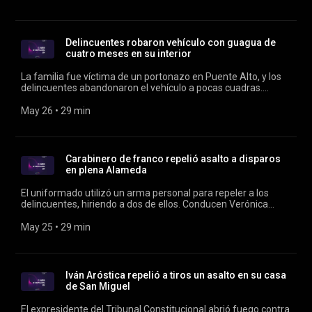
Delincuentes robaron vehículo con guagua de
cuatro meses en su interior
La familia fue víctima de un portonazo en Puente Alto, y los
delincuentes abandonaron el vehículo a pocas cuadras.
Conducen Verónica Franco y Rodrigo Vergara. Encuentra
todas las noticias, todos los días en
May 26
 • 
29 min
https://cooperativapodcast.cl
Carabinero de franco repelió asalto a disparos
en plena Alameda
El uniformado utilizó un arma personal para repeler a los
delincuentes, hiriendo a dos de ellos. Conducen Verónica
Franco y Rodrigo Vergara.
May 25
 • 
29 min
Iván Aróstica repelió a tiros un asalto en su casa
de San Miguel
El expresidente del Tribunal Constitucional abrió fuego contra