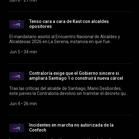
Jun 8
 • 
27 min
Tenso cara a cara de Kast con alcaldes
opositores
El mandatario asistió al Encuentro Nacional de Alcaldes y
Alcaldesas 2026 en La Serena, instancia en que fue
increpado por los ediles de Puente Alto y Tierra Amarilla.
Conducen Verónica Franco y Rodrigo Vergara.
Jun 5
 • 
34 min
Contraloría exige que el Gobierno sincere si
ampliará Santiago 1 o construirá nueva cárcel
Tras las críticas del alcalde de Santiago, Mario Desbordes,
este jueves la Contraloría devolvió sin tramitar el decreto que
autoriza la obra, puesto que no explicita si "se proyecta sobre
el mismo predio o un terreno distinto". Conducen Verónica
Jun 4
 • 
26 min
Franco y Rodrigo Vergara.
Incidentes en marcha no autorizada de la
Confech