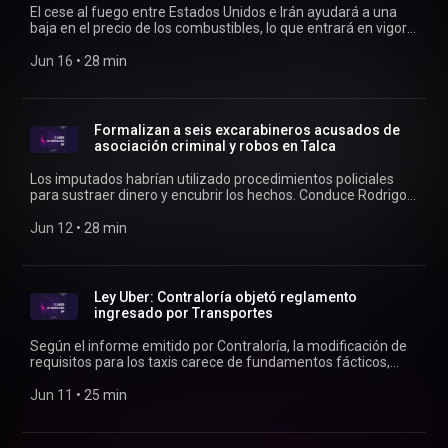
El cese al fuego entre Estados Unidos e Irán ayudará a una
baja en el precio de los combustibles, lo que entrará en vigor
este jueves 18. Conducen Verónica Franco y Rodrigo Vergara.
Jun 16
 • 
28 min
Formalizan a seis excarabineros acusados de
asociación criminal y robos en Talca
Los imputados habrían utilizado procedimientos policiales
para sustraer dinero y encubrir los hechos. Conduce Rodrigo
Vergara.
Jun 12
 • 
28 min
Ley Uber: Contraloría objetó reglamento
ingresado por Transportes
Según el informe emitido por Contraloría, la modificación de
requisitos para los taxis carece de fundamentos fácticos,
técnicos y jurídicos suficientes para justificar los cambios
propuestos, lo que podría afectar la calidad del servicio
Jun 11
 • 
25 min
recibido por los usuarios. Conduce Rodrigo Vergara.