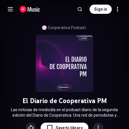
Sign in
Cooperativa Podcast
El Diario de Cooperativa PM
Las noticias de mediodía en el podcast diario de la segunda
edición del Diario de Cooperativa. Una red de periodistas y
corresponsales recogen y entregan la información desde el
lugar de los hechos. Conducen Verónica Franco y Rodrigo
Save to library