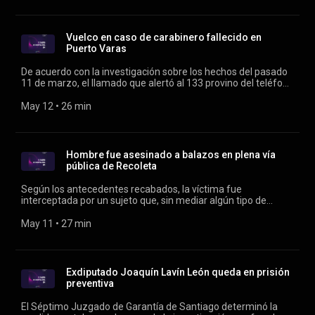
Franco y Rodrigo Vergara.
Vuelco en caso de carabinero fallecido en
Puerto Varas
De acuerdo con la investigación sobre los hechos del pasado
11 de marzo, el llamado que alertó al 133 provino del teléfono
móvil del propio funcionario policial. Conducen Verónica
Franco y Rodrigo Vergara.
May 12
 • 
26 min
Hombre fue asesinado a balazos en plena vía
pública de Recoleta
Según los antecedentes recabados, la víctima fue
interceptada por un sujeto que, sin mediar algún tipo de
provocación, realizó disparos en su contra. Conducen
Verónica Franco y Rodrigo Vergara.
May 11
 • 
27 min
Exdiputado Joaquín Lavín León queda en prisión
preventiva
El Séptimo Juzgado de Garantía de Santiago determinó la