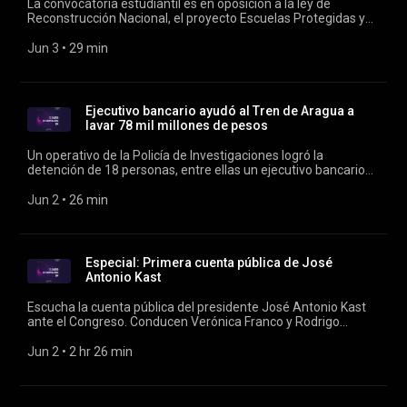
La convocatoria estudiantil es en oposición a la ley de
Reconstrucción Nacional, el proyecto Escuelas Protegidas y
los recortes presupuestarios. Conducen Verónica Franco y
Rodrigo Vergara.
Jun 3
 • 
29 min
Ejecutivo bancario ayudó al Tren de Aragua a
lavar 78 mil millones de pesos
Un operativo de la Policía de Investigaciones logró la
detención de 18 personas, entre ellas un ejecutivo bancario
que facilitó el lavado de activos asociados a delitos
cometidos por el Tren de Aragua. Conducen Verónica Franco
Jun 2
 • 
26 min
y Rodrigo Vergara.
Especial: Primera cuenta pública de José
Antonio Kast
Escucha la cuenta pública del presidente José Antonio Kast
ante el Congreso. Conducen Verónica Franco y Rodrigo
Vergara.
Jun 2
 • 
2 hr 26 min