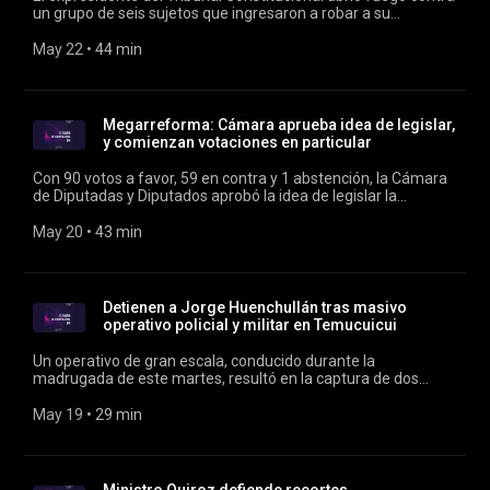
un grupo de seis sujetos que ingresaron a robar a su
domicilio, hiriendo a tres de ellos. Conducen Verónica Franco y
Rodrigo Vergara.
May 22
 • 
44 min
Megarreforma: Cámara aprueba idea de legislar,
y comienzan votaciones en particular
Con 90 votos a favor, 59 en contra y 1 abstención, la Cámara
de Diputadas y Diputados aprobó la idea de legislar la
megarreforma presentada por el Gobierno, dando paso a la
votación en particular de los artículos del cuerpo legal.
May 20
 • 
43 min
Conducen Verónica Franco y Rodrigo Vergara.
Detienen a Jorge Huenchullán tras masivo
operativo policial y militar en Temucuicui
Un operativo de gran escala, conducido durante la
madrugada de este martes, resultó en la captura de dos
personas que mantenían órdenes de detención pendientes,
entre ellos Huenchullán quien llevaba cinco años prófugo.
May 19
 • 
29 min
Conduce Rodrigo Vergara.