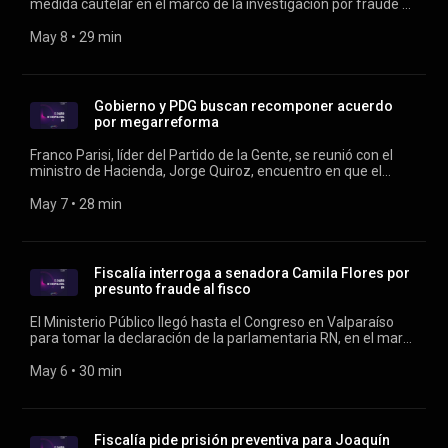
medida cautelar en el marco de la investigación por fraude al
fisco, tráfico de influencias, falsificación y uso malicioso de
instrumento privado mercantil. Conducen Verónica Franco y
May 8
 • 
29 min
Rodrigo Vergara.
Gobierno y PDG buscan recomponer acuerdo
por megarreforma
Franco Parisi, líder del Partido de la Gente, se reunió con el
ministro de Hacienda, Jorge Quiroz, encuentro en que el
excandidato presidencial destacó haber llegado a "varios
consensos". Conducen Verónica Franco y Rodrigo Vergara.
May 7
 • 
28 min
Fiscalía interroga a senadora Camila Flores por
presunto fraude al fisco
El Ministerio Público llegó hasta el Congreso en Valparaíso
para tomar la declaración de la parlamentaria RN, en el marco
de la investigación por el presunto mal uso de asignaciones
parlamentarias. Conducen Verónica Franco y Rodrigo
May 6
 • 
30 min
Vergara.
Fiscalía pide prisión preventiva para Joaquín