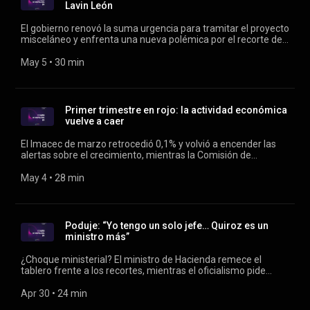
Lavin León
El gobierno renovó la suma urgencia para tramitar el proyecto
misceláneo y enfrenta una nueva polémica por el recorte de
fondos para la reconstrucción de Viña. Además, la fiscalía
pide prisión preventiva para Joaquín Lavín León por
May 5
 • 
30 min
presuntos delitos de corrupción. Conducen: Verónica Franco y
Rodrigo Vergara.
Primer trimestre en rojo: la actividad económica
vuelve a caer
El Imacec de marzo retrocedió 0,1% y volvió a encender las
alertas sobre el crecimiento, mientras la Comisión de
Hacienda de la Cámara revisa con urgencia el proyecto de
“reconstrucción” del Gobierno. Además, la Fiscalía formaliza
May 4
 • 
28 min
por corrupción al exdiputado Joaquín Lavín León; se incautan
computadores en Peñalolén tras querella contra Carolina
Leitao; y crece la tensión por los recortes. Conducen Verónica
Franco y Rodrigo Vergara.
Poduje: “Yo tengo un solo jefe… Quiroz es un
ministro más”
¿Choque ministerial? El ministro de Hacienda remece el
tablero frente a los recortes, mientras el oficialismo pide
“mejorar la comunicación”. Además, ad portas de conocer un
nuevo IMACEC, el INE reporta caída de la producción industrial
Apr 30
 • 
24 min
en marzo. En el mundo, Israel intercepta una flotilla