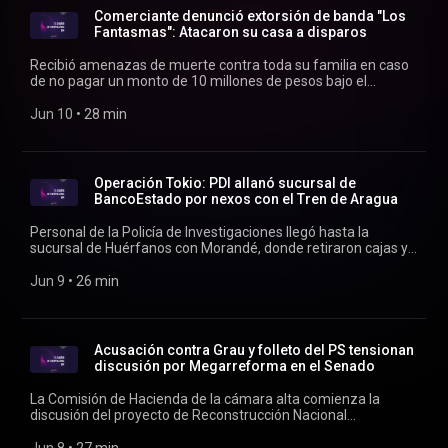
Comerciante denunció extorsión de banda "Los
Fantasmas": Atacaron su casa a disparos
Recibió amenazas de muerte contra toda su familia en caso
de no pagar un monto de 10 millones de pesos bajo el
concepto de "derecho a piso". Conducen Verónica Franco y
Rodrigo Vergara.
Jun 10
 • 
28 min
Operación Tokio: PDI allanó sucursal de
BancoEstado por nexos con el Tren de Aragua
Personal de la Policía de Investigaciones llegó hasta la
sucursal de Huérfanos con Morandé, donde retiraron cajas y
bolsas con documentación técnica. Conduce Rodrigo
Vergara.
Jun 9
 • 
26 min
Acusación contra Grau y folleto del PS tensionan
discusión por Megarreforma en el Senado
La Comisión de Hacienda de la cámara alta comienza la
discusión del proyecto de Reconstrucción Nacional
presentado por el Gobierno. Conducen Verónica Franco y
Rodrigo Vergara.