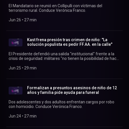
alcaldes del país sobre los alcances económicos que el
crecimiento bajo cero durante cinco meses consecutivos. A
El Mandatario se reunió en Collipulli con víctimas del
proyecto podría tener en las arcas de los gobiernos
su vez, el biministro Daniel Mas señaló que la megarreforma
terrorismo rural. Conduce Verónica Franco.
comunales. El Diario de Cooperativa. Conducen: Verónica
es "esencial" para superar esta crisis. En el oficialismo
Franco y Rodrigo Vergara. Encuentra más capítulos en
admiten un "bochorno absoluto" por la fracasada acusación
Jun 26
 • 
27 min
https://cooperativapodcast.cl
constitucional contra el exministro de Hacienda, Nicolás Grau,
mientras fuerzas transversales impulsan una reforma que
busca hacer más difícil el mal uso de esta herramienta. Y hay
alerta amarilla por fuertes vientos y más de 80 mil clientes sin
Kast frena presión tras crimen de niño: "La
electricidad en la Araucanía, mientras la Dirección
solución populista es pedir FF.AA. en la calle"
Meteorológica de Chile proyecta un Fenómeno del Niño muy
intenso para el invierno y la primavera, con fuertes lluvias en
El Presidente defendió una salida "institucional" frente a la
la zona central. El Diario de Cooperativa. Conduce: Verónica
crisis de seguridad: militares "no tienen la posibilidad de hacer
Franco. Encuentra más capítulos en
un control de identidad o un registro de las pertenencias de
https://cooperativapodcast.cl
delincuentes o terroristas". Conduce Verónica Franco.
Jun 25
 • 
29 min
Formalizan a presuntos asesinos de niño de 12
años y familia pide ayuda para funeral
Dos adolescentes y dos adultos enfrentan cargos por robo
con homicidio. Conduce Verónica Franco.
Jun 24
 • 
27 min