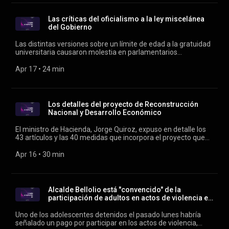
Las críticas del oficialismo a la ley miscelánea
del Gobierno
Las distintas versiones sobre un límite de edad a la gratuidad
universitaria causaron molestia en parlamentarios
oficialistas, quienes esperan el ingreso del proyecto el
próximo martes para comenzar su discusión. Condicen
Apr 17
 • 
24 min
Verónica Franco y Rodrigo Vergara.
Los detalles del proyecto de Reconstrucción
Nacional y Desarrollo Económico
El ministro de Hacienda, Jorge Quiroz, expuso en detalle los
43 artículos y las 40 medidas que incorpora el proyecto que
presentará el Gobierno para su discusión parlamentaria. Se
incluye un límite a la gratuidad universitaria, algo que había
Apr 16
 • 
30 min
sido descartado más temprano por el ministro del Interior,
Claudio Alvarado. Conducen Verónica Franco y Rodrigo
Vergara.
Alcalde Bellolio está "convencido" de la
participación de adultos en actos de violencia en
Liceo ...
Uno de los adolescentes detenidos el pasado lunes habría
señalado un pago por participar en los actos de violencia,