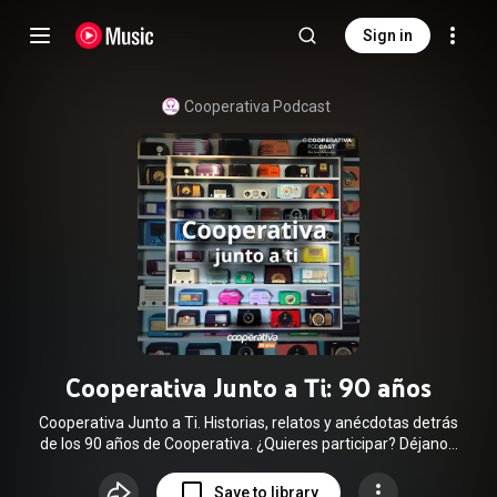
Sign in
Cooperativa Podcast
Cooperativa Junto a Ti: 90 años
Cooperativa Junto a Ti. Historias, relatos y anécdotas detrás
de los 90 años de Cooperativa. ¿Quieres participar? Déjanos
tu mensaje de voz en el +569 33818361. 🎧 Escucha este y
todos los podcasts de Cooperativa en 👉
Save to library