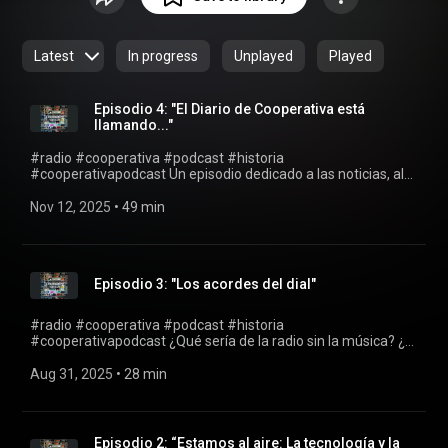
Cooperativapodcast.cl
Latest
In progress
Unplayed
Played
Episodio 4: "El Diario de Cooperativa está
llamando..."
#radio #cooperativa #podcast #historia
#cooperativapodcast Un episodio dedicado a las noticias, al
periodismo y los valores editoriales que han guiado el trabajo
de Radio Cooperativa durante nueve décadas. Descubre más
Nov 12, 2025
 • 
49 min
contenidos en Cooperativapodcast.cl
(https://www.cooperativapodcast.cl)
Episodio 3: "Los acordes del dial"
#radio #cooperativa #podcast #historia
#cooperativapodcast ¿Qué sería de la radio sin la música? ¿O
de la música sin la radio? En este episodio, Fernando Ubiergo,
Cecilia Echeñique y Ángel Parra nos acompañan a recorrer la
Aug 31, 2025
 • 
28 min
historia de Cooperativa y su relación fundamental con la
música chilena. Desde las grandes presentaciones en los
auditorios hasta el Festival de Viña. Desde “Voces Sin
Fronteras” hasta “Dulce Patria”. Descubre más contenidos en
Episodio 2: “Estamos al aire: La tecnología y la