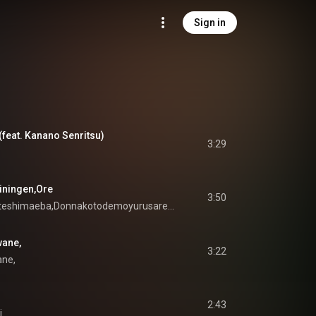
Sign in
eat. Kanano Senritsu)
3:29
ingen,Ore
3:50
Utanishiteshimaeba,Donnakotodemoyurusarerutoomotteita
ane,
3:22
ne,
2:43
i