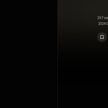
257 vi
2024