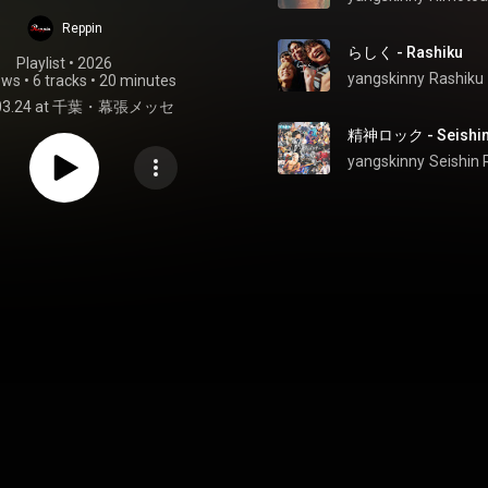
ットリスト
Reppin
らしく - Rashiku
Playlist
 • 
2026
yangskinny
Rashiku
ews
•
6 tracks
•
20 minutes
.03.24 at 千葉・幕張メッセ
精神ロック - Seishin
yangskinny
Seishin 