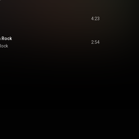
4:23
 Rock
2:54
Rock