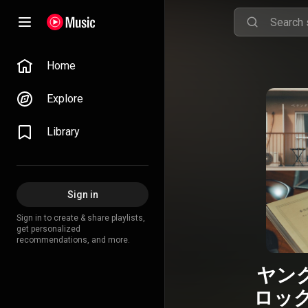
Home
Explore
Library
Sign in
Sign in to create & share playlists,
get personalized
recommendations, and more.
ヤング
ロック