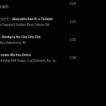
2:29
 布施明
 Akazukinchan Ki o Tsukete
2:55
 Sagara's Golden Best Deluxe 58
nkyou No Cha Cha Cha
2:30
 Kyu Sakamoto 90
ato Wa Itsu Demo
2:38
Fubuki Koshiji EMI Years <La Chanson Au Japon>