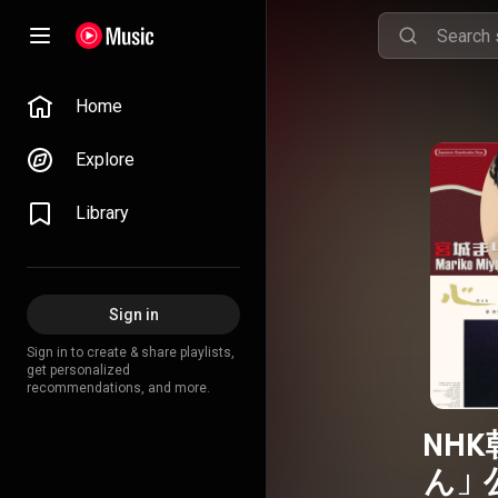
Home
Explore
Library
Sign in
Sign in to create & share playlists,
get personalized
recommendations, and more.
NH
ん」