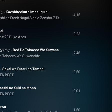
aeshiteokure Imasugu ni
4:15
Natsukashi no Frank Nagai Single Zenshu 7 Tsuma o Kouru Uta 1964-1966
ri
3:23
est20 Duke Aces
ベッドで煙草を吸わないで - Bed De Tobacco Wo Suwanaide
2:46
e Tobacco Wo Suwanaide
ai wa Futari no Tameni
3:50
EN BEST
hi no Suki na Mono
3:01
EN BEST
rou
1:50