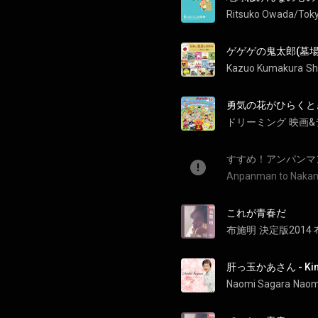
ゲゲゲの鬼太郎(墓場の鬼太
Kazuo Kumakura
勇気の花がひらくと
ドリーミング
すすめ！アンパンマン号 
Anpanman to Nakam
これが青春だ
布施明
決定版2014
肝っ玉かあさん - Kimo
Naomi Sagara
Naomi