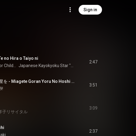
Sign in
 Hira o Taiyo ni
2:47
Mariko Miyagi & Victor Children's Chorus
Japanese Kayokyoku Star "Mariko Miyagi" Greatest Hits
見上げてごらん夜の星を - Miagete Goran Yoru No Hoshi Wo
3:51
9!
3:09
洋子リサイタル
hi
2:37
yaki　