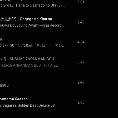
3:01
Ritsuko Owada/Tokyo Broadcasting Childrens Chorus Group
Haha to Osanago no Uta<5> Zaidan Hojin Zennihon Shiritsu Yochien Yoji Kyoiku Kenkyu Kiko Hen from HiHiRecords
郎) - Gegege no Kitarou
2:43
Shouwa Douyou no Ayumi~King Records 90 Shuunen wo Irodoru 100 Kyoku
き
4:34
映画&テレビ30年記念商品「それいけ！アンパンマン ムービーソングコレクション」
- SUSUME ANPANMAN GOU
3:41
atachi
ANPANMAN BEST HITS '22
2:49
 布施明
ttama Kaasan
2:05
 Sagara's Golden Best Deluxe 58