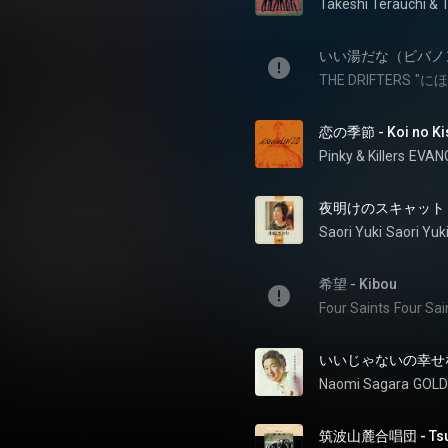
Takeshi Terauchi
 & 
いい湯だな（ビバノ
THE DRIFTERS
"に
恋の季節 - Koi no Ki
Pinky & Killers
夜明けのスキャット - Y
Saori Yuki
Saori Yuk
希望 - Kibou
Four Saints
Four Sai
いいじゃないの幸せならば -
Naomi Sagara
GOLD
筑波山麓合唱団 - Tsuku