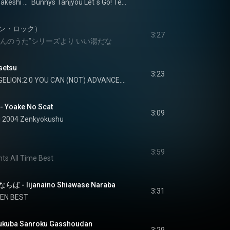
Takeshi Terauchi and The Bunnys
Bunnys Tanjyou Let`s Go! Terauchi Takeshi
ン・ロック）
3:27
ほんのうた"シリーズより いい湯だな
setsu
3:23
EVANGELION:2.0 YOU CAN (NOT) ADVANCE. original sound track
oake No Scat
3:09
i 2004 Zenkyokushu
3:59
nts All Time Best
 Iijanaino Shiawase Naraba
3:31
EN BEST
ba Sanroku Gasshoudan