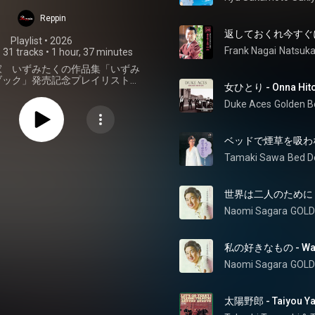
たくソングブッ
Reppin
ク ベスト
返しておくれ今すぐに - K
Playlist
 • 
2026
Frank Nagai
•
31 tracks
•
1 hour, 37 minutes
家 いずみたくの作品集「いずみ
ブック」発売記念プレイリスト第
女ひとり - Onna Hito
ーベルを超えたベスト選曲集。
Duke Aces
Golden B
Tamaki Sawa
Bed D
世界は二人のために - Sek
Naomi Sagara
GOLD
私の好きなもの - Watas
Naomi Sagara
GOLD
太陽野郎 - Taiyou Ya