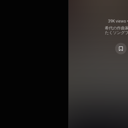
み
39K views
希代の作曲
たくソング
一弾。レ