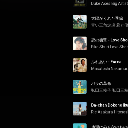
Duke Aces
Big Artis
太陽がくれた季節
青い三角定規
君と
恋の衝撃 - Love Sho
Eiko Shuri
Love Sho
ふれあい - Fureai
Masatoshi Nakamur
バラの革命
弘田三枝子
弘田三枝子
Da-chan Dokohe Ik
Rie Asakura
Hitosas