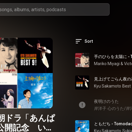
Sort
手のひらを太陽に - Te no
Kyu Sakamoto
Best 
夜明けのうた
岸洋子
心のうた/岸
K朝ドラ「あんぱ
ともだち - Tomodac
公開記念 いず
Kyu Sakamoto
Suki