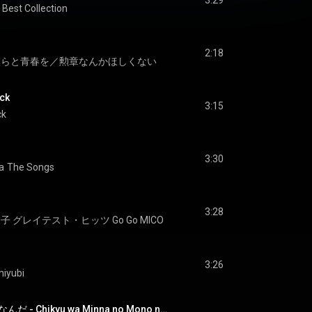
3:29
t Best Collection
2:18
僕らと青春を／勲章なんかほしくない
ck
3:15
ck
3:30
a
The Songs
3:28
 グレイテスト・ヒッツ Go Go MICO
u
3:26
hiyubi
地球はみんなのものなんだ - Chikyu wa Minna no Mono nanda