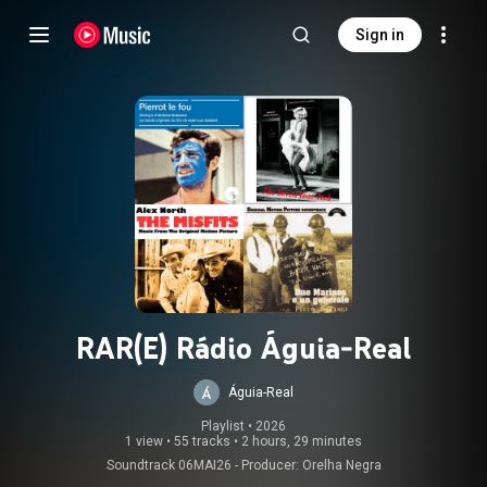
Sign in
RAR(E) Rádio Águia-Real
Águia-Real
Playlist
 • 
2026
1 view
•
55 tracks
•
2 hours, 29 minutes
Soundtrack 06MAI26 - Producer: Orelha Negra