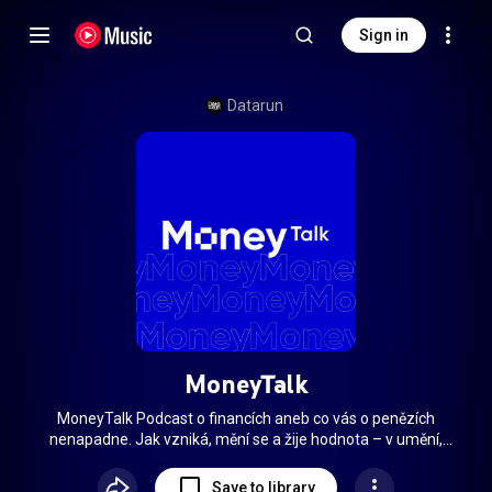
Sign in
Datarun
MoneyTalk
MoneyTalk Podcast o financích aneb co vás o penězích
nenapadne. Jak vzniká, mění se a žije hodnota – v umění,
vztazích, byznysu, zábavě i sportu. Každý díl ukazuje jinou
tvář hodnoty – peníze jsou jen vstupní brána. Někde jde o
Save to library