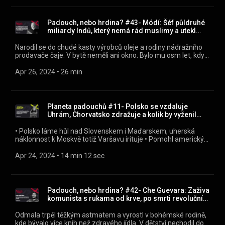
dobrý svět je pryč. • Kde se vzali chlápci, co nepouští dcery do
školy a manželky do práce. Proč a jak vznikl afghánský
Tálibán. Byla vůbec šance je porazit?
Padouch, nebo hrdina? #43- Módí: Šéf půldruhé
miliardy Indů, který nemá rád muslimy a utekl
manželce
Narodil se do chudé kasty výrobců oleje a rodiny nádražního
prodavače čaje. V bytě neměli ani okno. Bylo mu osm let, když
vstoupil do dětských oddílů radikálně nacionalistické
organizace, jejíž členové přísahají na hinduismus a odmítají
Apr 26, 2024
 • 
26 min
islám. V osmnácti ho rodina oženila, on krátce po sňatku
opustil sedmnáctiletou manželku a přes čtyři desetiletí se k ní
nehlásil. Toulal se po Himálaji, kde hledal duchovní inspiraci.
Pak se vrátil k nacionalistům, chvíli pobýval v ilegalitě a
Planeta padouchů #11- Polsko se vzdaluje
nakonec udělal politickou kariéru. Stanice BBC tvrdí, že jako
Uhrám, Chorvatsko zdražuje a kolik by vyženil
premiér indického státu Gudžarát neudělal dost, aby v roce
Pawluscha
2002 zamezil pogromům na muslimy. Toto je příběh
•⁠ Polsko láme hůl nad Slovenskem i Maďarskem, uherská
indického premiéra Naréndry Módího, celoživotního
náklonnost k Moskvě totiž Varšavu irituje •⁠ Pomohl americký
nacionalisty a ekonomického reformátora, který nejlidnatější
exprezident Donald Trump Ukrajině? Nařídil svým kamarádům
zemi planety vládne už deset let a po nynějších volbách
v Kongresu, aby hlasovali pro finanční i vojenskou pomoc
Apr 24, 2024
 • 
14 min 12 sec
zřejmě v křesle zůstane.
Kyjevu? •⁠ Tancovala ruská carevna Kateřina Veliká u tyče? A
proč (podle Pavlíny) vyhledávala společnost ušlechtilých
hřebců? •⁠ V jaké zemi může jít k volbám skoro miliarda voličů
a proč hlasování trvá několik týdnů? A proč je právě v Indii
Padouch, nebo hrdina? #42- Che Guevara: Zaživa
sňatek odpovědná smlouva a nikoliv pošetilá romance?
komunista s rukama od krve, po smrti revoluční
světec
Odmala trpěl těžkým astmatem a vyrostl v bohémské rodině,
kde bývalo více knih než zdravého jídla. V dětství nechodil do