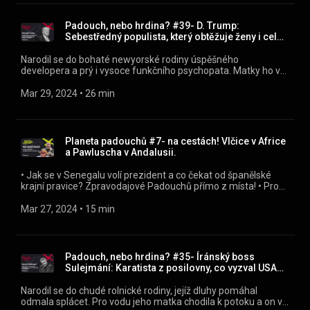
vládne Izraeli? Premiér Bibi Netanjahu nebo jeho žena Sára,
Lady Macbeth i Marie Antoinetta izraelské politiky?
Padouch, nebo hrdina? #39- D. Trump:
Sebestředný populista, který obtěžuje ženy i celou
planetu
Narodil se do bohaté newyorské rodiny úspěšného
developera a prý i vysoce funkčního psychopata. Matky ho v
dětství na delší čas opustila. Od mala toužil po uznání. Pro
problematické chování ho poslali na vojenskou školu, kde na
Mar 29, 2024
 • 
26 min
něj vzpomínají jako na “osinu v zadku”. Válce ve Vietnamu se
vyhnul s odkazem na zdravotní neduhy. Když jeho bratr umíral
a rodiče seděli přikování k telefonu, on dal přednost návštěvě
kina. Vzal si ženu z moravského Gottwaldova a čelí desítkám
Planeta padouchů #7- na cestách! Vlčice v Africe
žalob kvůli sexuálnímu deliktům. Miluje pozornost a umí
a Pawluscha v Andalusii.
pracovat s davem. Obdivuje diktátory a jeho příznivci
vyrabovali washingtonský Kapitol. Toto je příběh amerického
•⁠ ⁠Jak se v Senegalu volí prezident a co čekat od španělské
podnikatele, populisty a ex-prezidenta Donalda Trumpa, který
krajní pravice? Zpravodajové Padouchů přímo z místa! •⁠ ⁠Proč
proslul sebestředností i laxním přístupem k pravdě a touží se
se nebavit o ruských prezidentských volbách a jak se stane,
vrátit do Bílého domu.
že se jeden agent KGB stane carem •⁠ ⁠Jak Donald Trump
Mar 27, 2024
 • 
15 min
ovlivňuje světovou politiku a co se (také) stane, když se s
pomocí amerických lunatiků vrátí k moci - sledujte v pátek!
Padouch, nebo hrdina? #35- Íránský boss
Sulejmání: Karatista z posilovny, co vyzval USA
na souboj
Narodil se do chudé rolnické rodiny, jejíž dluhy pomáhal
odmala splácet. Pro vodu jeho matka chodila k potoku a on ve