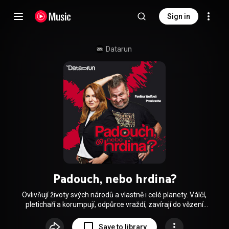
Sign in
Datarun
Padouch, nebo hrdina?
Ovlivňují životy svých národů a vlastně i celé planety. Válčí,
pletichaří a korumpují, odpůrce vraždí, zavírají do vězení
nebo vydírají. Pro některé se hodí slovo diktátor, jiní jsou
cudně označováni jako kontroverzní. Jedni se topí v krvi,
Save to library