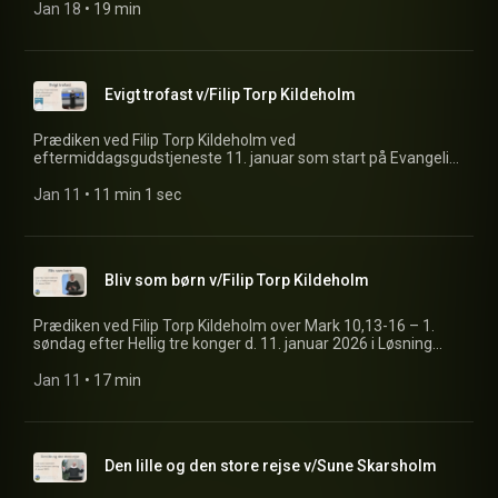
Jan 18
 • 
19 min
Evigt trofast v/Filip Torp Kildeholm
Prædiken ved Filip Torp Kildeholm ved
eftermiddagsgudstjeneste 11. januar som start på Evangelisk
Alliances bedeuge i Løsning. Prædiken er over Sl 136,1: "Tak
Herren, for han er god, hans trofasthed varer til evig tid"
Jan 11
 • 
11 min 1 sec
Bliv som børn v/Filip Torp Kildeholm
Prædiken ved Filip Torp Kildeholm over Mark 10,13-16 – 1.
søndag efter Hellig tre konger d. 11. januar 2026 i Løsning
kirke.
Jan 11
 • 
17 min
Den lille og den store rejse v/Sune Skarsholm