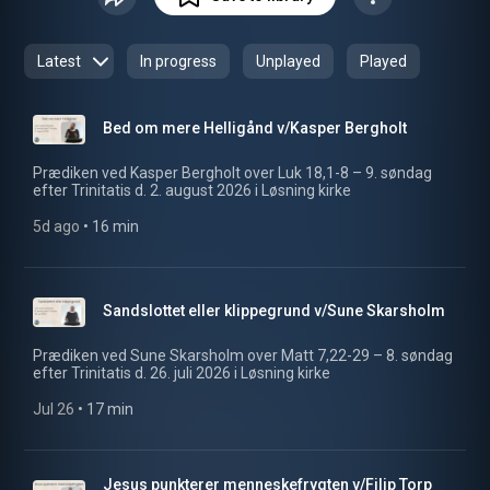
Latest
In progress
Unplayed
Played
Bed om mere Helligånd v/Kasper Bergholt
Prædiken ved Kasper Bergholt over Luk 18,1-8 – 9. søndag
efter Trinitatis d. 2. august 2026 i Løsning kirke
5d ago
 • 
16 min
Sandslottet eller klippegrund v/Sune Skarsholm
Prædiken ved Sune Skarsholm over Matt 7,22-29 – 8. søndag
efter Trinitatis d. 26. juli 2026 i Løsning kirke
Jul 26
 • 
17 min
Jesus punkterer menneskefrygten v/Filip Torp