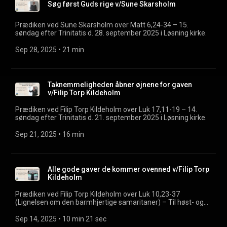
Søg først Guds rige v/Sune Skarsholm
Prædiken ved Sune Skarsholm over Matt 6,24-34 – 15.
søndag efter Trinitatis d. 28. september 2025 i Løsning kirke.
Sep 28, 2025
 • 
21 min
Taknemmeligheden åbner øjnene for gaven
v/Filip Torp Kildeholm
Prædiken ved Filip Torp Kildeholm over Luk 17,11-19 – 14.
søndag efter Trinitatis d. 21. september 2025 i Løsning kirke.
Sep 21, 2025
 • 
16 min
Alle gode gaver de kommer ovenned v/Filip Torp
Kildeholm
Prædiken ved Filip Torp Kildeholm over Luk 10,23-37
(Lignelsen om den barmhjertige samaritaner) – Til høst- og
familiegudstjeneste 13. søndag efter Trinitatis d. 14.
september 2025 i Løsning kirke.
Sep 14, 2025
 • 
10 min 21 sec