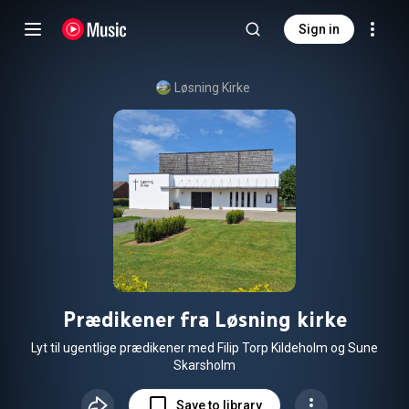
Sign in
Løsning Kirke
Prædikener fra Løsning kirke
Lyt til ugentlige prædikener med Filip Torp Kildeholm og Sune
Skarsholm
Save to library