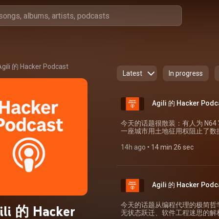
Agili 的 Hacker Podcast
Latest
In progress
Agili 的 Hacker Podc
今天的话题很散装：有人为 N64 
一座城市用土地征用权阻止了数
成了今天的 Agili 的 Hacker Podcast。 当你不知道从
(https://news.ycombinator.com/item?i
14h ago
 • 
14 min 26 sec
《Crime Pays but Botany 
他说，网络就是一个随时可用的
应八种不同的东西，但拉丁学名
同衍化的特征），见到没见过的植物
Agili 的 Hacker Podc
Simpson 的《Plant Systemat
也提到了 libgen.is 这类资源网站帮买不起书的人
乎全是这个频道的观众。有人喜
今天的话题从编程代理的极简哲学
ili 的 Hacker
长出来的植物生态，这比图鉴里
无状态跃迁、软件工程迷思的解构，以
毁掉的古老森林和草原需要几千