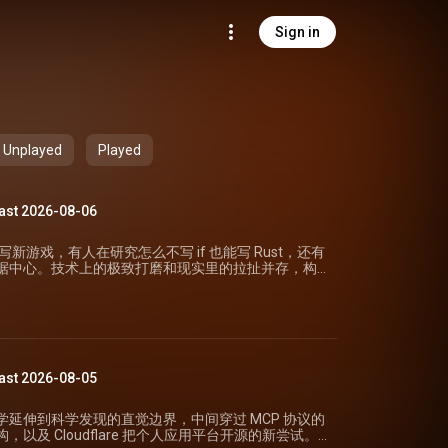
Sign in
Unplayed
Played
ast 2026-08-06
写新游戏，有人在研究怎么不写 if 也能写 Rust，还有
据中心。技术上的极致打磨和现实里的拉扯并存，构
哪种草开始认起
d=49192566) 从被术语吓退到能自己推导
Doesn't》的 Joey Santore 给植物学自学者写了一份指南。
图书馆，任何词不懂就去查。植物俗名可能一个词对
是独一无二的。理解了联系某个分类群的共衍征（共
也能判断它大概属于哪一科。他推荐 Michael
ast 2026-08-05
ics》和 Raven 的《Biology of Plants》作为核心教材，
获取 PDF。 Hacker News 上的读者几
欢他拍芝加哥河和奥克兰废弃工业区里从混凝土缝中
延伸到科学发现的直觉边界，中间穿过 MCP 协议的
的标本鲜活得多。一位老植物学家在访谈里指出，被
及 Cloudflare 把个人应用平台开源的新尝试。
年才能回来，昆虫和传粉者不会自己重现，这比单补