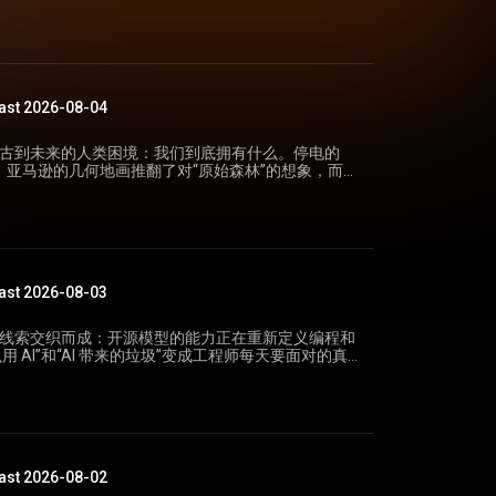
理的今日博客。 Pi 的极简主义是它的优势
176038) 默认只有 4 个工具和不到 1,000
，免费、无广告、不收集个人数据，但只覆盖约 4800 种植
，开源免费，数据可以用于研究。PlantNet 覆盖面超过 3
定义加起来不到 1,000 token。Pi 不把大量默认指
到了某个年纪突然对认植物和认鸟产生兴趣，可能是
在模型的指令层级里被忽略；它的核心思路是：大部
。还有用户说，自己为了在家门口重建一小块传粉昆
abricks 基准测试揭示的“上下
地植物，而 Santore 的视频是这种行动的引路
ast 2026-08-04
本和质量的影响很大”，而且“在很多任务上，像 Pi 这样简
一模型搭配不同 harness，单任务成本能差两倍以上，质
盖了从远古到未来的人类困境：我们到底拥有什么。停电的
项可以被直接筛掉——酷栗宝在速度和加速上全面落
约只有其他 harness 的三分之一，Pi 团队把这称
幻觉，亚马逊的几何地画推翻了对“原始森林”的想象，而两
配的选项筛掉，剩下的就是帕累托前沿：一组在任意
的 harness，可能比便宜模型搭配低效 harness
用图片和 harness 不断重新界定人与机器的边界。这
把 585 种属性组合的前沿缩到 14 个。当前顶级玩
能房屋独自运转的日子，一个关于自动化与缺席的寓
的三维前沿上。 评论中提到一个细节：
扩展。它是一个自主优化循环：你提出变更请求，它跑实验找出
cker 播客。 Xbox 大面积宕机，你买的
有限，因为被道具击中后可以用迷你涡轮快速恢复速
标可度量，就持续自我改进。Shopify 报告说单元测
inator.com/item?id=49167448) 光盘游戏为何
正式对战时则向平衡方向偏。前沿不是静态的——马里
载快 20%，多个项目的构建时间缩短，pnpm 性能也有改
的重要性超过了极速。 你做的“取舍”真的是
自己构建变得很简单。 社区争论：安全、性
he Verge 记者 Jay Peters 报道说，买了实体
ast 2026-08-03
成立。大多数时候，你可以在不牺牲任何一方的条件
批评它不遵循 XDG 目录规范、Emacs 按键不工
他有一台 Analogue Pocket（复古掌机），插上旧卡
《魔兽世界》里用分治策略剪枝几百件装备的做法，
有成熟的“自动批准加沙箱”方案，有用户第一次使用就看
权，没有网络故障能阻止他运行。但现在的主机光盘
有人在评论里提出，把“工作轻松”当作优化维度时要定
由几个核心线索交织而成：开源模型的能力正在重新定义编程和
 仓库的文件。还有评论认为，即使自称极简，bash 工
驱后不会直接运行，而是安装到内置硬盘，通常还要下
擦、没有办公室政治、可以专注做正事，那确实值得
用 AI”和“AI 带来的垃圾”变成工程师每天要面对的真实
务实的使用心得是：先用 vanilla Pi，等遇到真
、任天堂都能有意或无意地阻止你玩那个游戏，哪怕
深度挑战，那就偏离了大多数人的偏好函数。对维度
ax，数周自主编程和芯
 MCP 重新点燃了我的兴趣
原因之一。 拥有权的退场 Hacker
mbinator.com/item?id=49150470) 三项“零人
31438) MCP 2.0 的一次请求设计 2026
友演示《光环 1》战役，在 Steam 下载了 30GB 的
=49168622) 跨过硬件门槛 Dominic
把客户端和服务端的实现难度大幅降低。旧版 MCP 需要两次
 720p 的微软登录窗口。他填写邮箱、姓名、生日、
戏引擎 high_impact 移植到了 N64 上，结果就是
。团队没有发布常规基准分数，而是展示了三个完全由模
会话 ID，新版把协议版本、方法名和名称直接放进
住按钮的人机验证，按了 5 分钟一直陷入“请重试”的
ein 3D 风格的 FPS。它成为 2002 年 N64 结束商业生命周
N-RPC，一次请求就能完成工具调用。对需要水平扩展的
掉游戏放弃了。 《我的世界》账号迁移
 有一颗 93 MHz 的大端序 MIPS CPU 和一颗图形
，经历 ready→leased→active 的状态流转后实现功能，
n Willison 三件套 新规范发
ojang 后强制玩家把老账号迁移到微软账户，迁移成功
的访问。如今 Libdragon 开源库解决了这个问
ast 2026-08-02
累了 265 个 commit、127 个 PR。 第二个实验
手做了三个工具。mcp-explorer 是一个无状态的 Python
无法登录。有人说微软偷走了他的《我的世界》：他
者用它写了 high_impact 的平台后端，几个晚上就搞