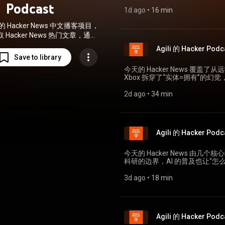
以下是 Agili 的 Hacker Podcast 为你整
Podcast
种几棵树要复杂几个量级。 从书本到野外的工具链 一些实践建议来自评论。Flora
(https://news.ycombinator.com/item?id=49
1d ago
 • 
16 min
Incognita 由德国大学开发
token 的系统提示 大多数编程代理框架在变得越来越臃肿，Pi 却走了相反的路。它默
物。iNaturalist 覆盖动植物
的 Hacker News 中文播客项目，
认只带 4 个工具，系统提示词和工具
万种，实用性更强。有人提到，
令包在模型外面，避免这些指令
Hacker News 热门文章，通过
注意力得到正反馈后的自然结果
分工作用基础工具就能完成，想要更多，自己构建。 Dat
成中文总结并转换为播客内容。
虫栖息地，正在慢慢把草坪替换成本
Agili 的 Hacker Podc
文纪律” Databricks 用自家工程师的日常任务做了一套基准测试，结论是“模型被放在
人。 用帕累托前沿给马里奥赛车配装 (https://news.ycombinator.com/item?
Save to library
哪个 harness 里调用，对成
id=49195231) 筛掉不配选的选项 《马里奥赛车 8》的角色、车身和轮胎组合成千上
单的 harness 表现最好”。同
今天的 Hacker News 覆
万。有经验的玩家知道，很多选
量却相同。Pi 每轮发送的上下文大
Xbox 拆穿了“实体=拥有”的
后，纯属拖后腿。把所有不被支
为“上下文纪律”。更强的模型配上高效
篇关于 AI 的文章则说明，我们在
维度上无法被同时超越的组合。作者
更省钱。 Shopify 的 Autoresearch 扩展 Shopify 工程师 David Cortés 直接用 Pi 创建
一天恰好是布拉德伯里设定的智
2d ago
 • 
34 min
家的主流配装恰好落在速度、加速和迷你涡轮
了一个 Autoresearch 
言，在现实中轻轻敲了下门。这里是 Agili 的 Ha
加速属性对竞赛玩家的意义其实
什么有效、什么导致回归，只要目
实体光盘也玩不了 (https://news.ycomb
度。跑计时赛的玩家偏向极速，
试快 300 倍，React 组件挂
无法启动 周日晚上开始的 Xbox 大面积宕机持续了数小时。这次宕机影响的不仅是数
奥赛车 8 后续版本调整了数值，迷你涡轮
善。Pi 没有内置这些能力，它只是让用户
字版游戏，连光碟版游戏也启动不了。T
取舍吗 帕累托前沿的价值远超出游戏配装。开发者讨论“加安全性就要牺牲体验”时，
能与工具的边界 Hacker News 上的反馈很分裂。有人把 Pi 比作编辑器里的 Neovim——
Agili 的 Hacker Podc
光盘的玩家同样被困在门外。 博客作者 Matt Birchler 写道，今天的光盘游戏和 20 年
这只在你确实已经站在前沿上才
需要自己配置，换来可塑性。也有人
前的 Game Boy 卡带是两回事。
下改进另一方。有玩家分享了在
作、启动慢。安全方面，Pi 没
带就能立刻玩，不需要任天堂授
几秒就能算出帕累托最优方案。
今天的 Hacker News 
到它跑出启动目录改了隔壁 git
仍然只是许可证——光碟放进光
义清楚：如果指的是没有无谓摩
科研的边界，AI 的普及也让“怎么
具也没法禁用，不算真正的极简。比较
载一堆必需的更新。微软、索尼
优化；如果指的是不必面对任何
问题。这里是 Agili 的 Hacker Podcast。 阿里发布 Qwen3.8-M
实痛点再让 Pi 自己写扩展，同时做好回滚准备。 无状态
你手里拿着实体盘。这正是他这些年转向 PC 的
的定义本身就包含选择。 2026 年怎样给 Nintendo 64 做一款新游戏
片设计接近人类专家 (https://news.yco
3d ago
 • 
18 min
(https://news.ycombinator.com/item?id=491
News 评论区里，一位用户想给女朋
(https://news.ycombinator.com/item?id
类协助”的编程实验 Qwen3.8-Max 是一个总参数 2.4 万亿的 MoE（混合专家）模型，
年 7 月发布的 MCP 2.0 
游戏后，启动界面弹出分辨率不到
Szablewski 把自己的 C 语言游
每次推理激活约 950 亿参数
HTTP 请求来初始化会话并拿到
国家，收到验证码，最后还要做按
Xibalba 64，一款 Wolfenst
型自主完成的编程记录。 第一个实验是生成一个 CLI 工具的完整项目生命周期。模型
HTTP 头，请求体仍为 JSO
循环。女朋友坐在旁边看着他折腾，最后他关
期后第二款实体发行的全新游戏。N64
在 GitHub Issues 里认领需求
Web 应用，这意味着不用再维护服务器端会话状态。 Simo
是反复出现的话题。微软收购 M
协处理器，任天堂早年严格控制后者
Agili 的 Hacker Podc
通过 CI 测试后自动合并 PR。16 天里积
布当周，Simon Willison 就动
后立刻被要求绑定手机号，否则
题，它相当于 N64 的 SDL。作