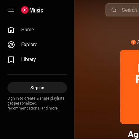
Home
Explore
Library
Sign in
Sign in to create & share playlists,
get personalized
recommendations, and more.
Ag