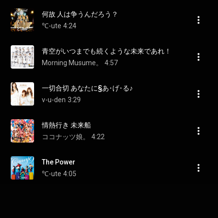
何故 人は争うんだろう？
℃-ute
4:24
青空がいつまでも続くような未来であれ！
Morning Musume。
4:57
一切合切 あなたに§あ･げ･る♪
v-u-den
3:29
情熱行き 未来船
ココナッツ娘。
4:22
The Power
℃-ute
4:05