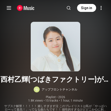
Sign in
西村乙輝(つばきファクトリー)が選
ぶハロプロサブスク超解禁集
アップフロントチャンネル
Playlist
 • 
2026
1.8K views
•
15 tracks
•
1 hour, 1 minute
サブスク解禁！！！！！ 嬉しすぎます泣 このプレイリストは私が「やっぱハ
ローって最高！」ってなる曲たちです！！ 個性的すぎるけどどこか心に刺さ