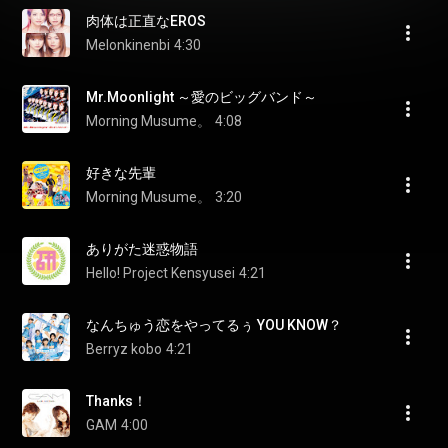
肉体は正直なEROS
Melonkinenbi
4:30
Mr.Moonlight ～愛のビッグバンド～
Morning Musume。
4:08
好きな先輩
Morning Musume。
3:20
ありがた迷惑物語
Hello! Project Kensyusei
4:21
なんちゅう恋をやってるぅ YOU KNOW？
Berryz kobo
4:21
Thanks！
GAM
4:00