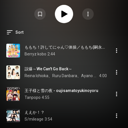
る、 もっともっとハロー!プロジェクトを知りたくなるハロプロをあまり知ら
ない人にこそ！聴いてほしいです！！ 私はこの曲たちを16ビートを刻みなが
ら散歩するのが好きです！！ ぜひみなさんも16ビートを刻みながら聴いてい
ただきたいです！！
Sort
ももち！許してにゃん♡体操／ももち(嗣永桃子 feat. Berryz工房) (feat. Berryz kobo)
Berryz kobo
2:44
誤爆～We Can't Go Back～
Reina Ichioka、Ruru Danbara、Ayano Kawamura、Kurumi Takase、Momohime Kiyono
4:00
王子様と雪の夜 - oujisamatoyukinoyoru
Tanpopo
4:55
ええか！？
S/mileage
3:54