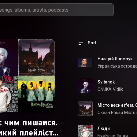
Sort
Назарій Яремчук -
Українська естрад
Svitanok
ONUKA
Vidlik
Місто весни (feat.
Океан Ельзи
Місто
 чим пишатися.
Люди
икий плейліст
БумБокс
Люди