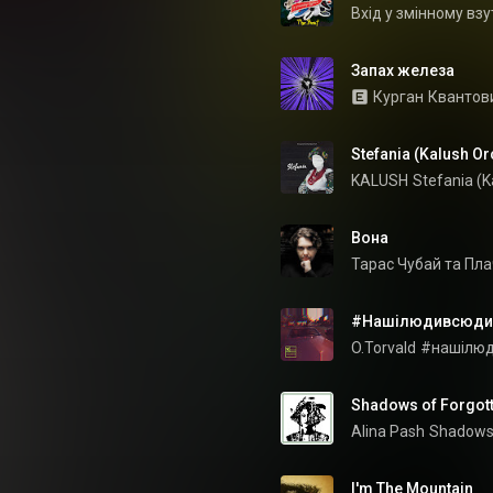
Вхід у змінному взу
Запах железа
Курган
Квантов
Stefania (Kalush Or
KALUSH
Stefania (K
Вона
Тарас Чубай та Пла
#Нашілюдивсюди
O.Torvald
#нашілю
Shadows of Forgot
Alina Pash
Shadows 
I'm The Mountain