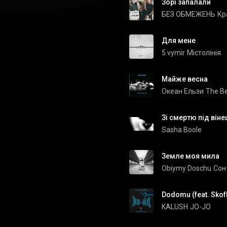
Зорі запалали
БЕЗ ОБМЕЖЕНЬ
Кр
Для мене
5 vymir
Містолінія
Майже весна
Океан Ельзи
The Be
Зі смертю під віне
Sasha Boole
Земле моя мила
Obiymy Doschu
Сон
Dodomu (feat. Skof
KALUSH
JO-JO