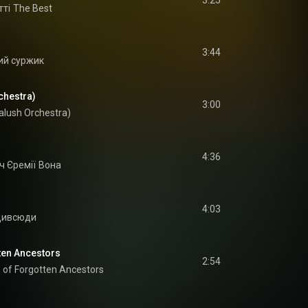
3:25
тті
The Best
3:44
ий суржик
chestra)
3:00
alush Orchestra)
4:36
ч Єремії
Вона
4:03
дивсюди
ten Ancestors
2:54
of Forgotten Ancestors