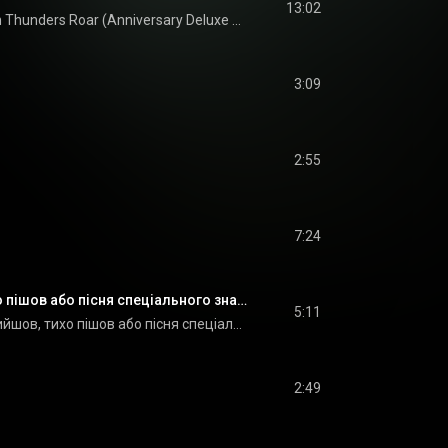
13:02
Seven Thunders Roar (Anniversary Deluxe Version)
3:09
2:55
7:24
Тихо прийшов, тихо пішов або пісня спеціального значення
5:11
Тихо прийшов, тихо пішов або пісня спеціального значення
2:49