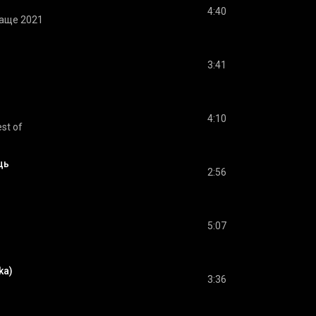
4:40
аще 2021
3:41
4:10
st of
ць
2:56
5:07
ka)
3:36