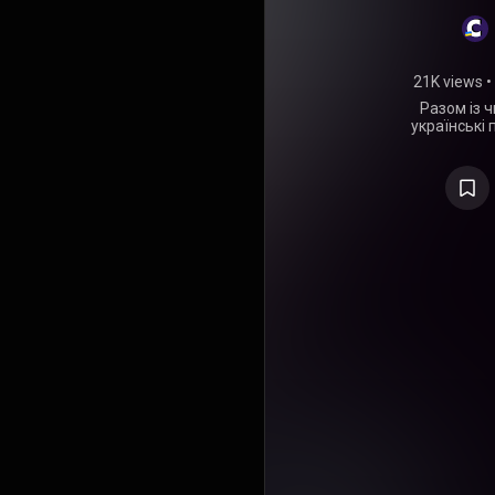
укра
21K views
•
Разом із 
українські 