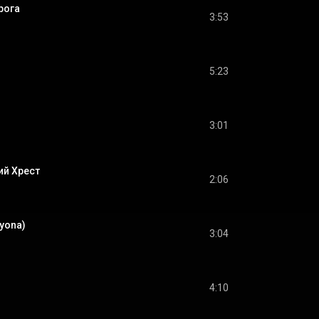
рога
3:53
5:23
3:01
ий Хрест
2:06
lyona)
3:04
4:10