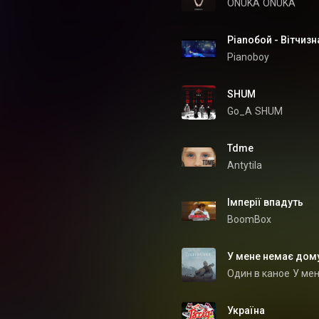
ONUKA
ONUKA
Pianoboy
SHUM
Go_A
SHUM
Tdme
Antytila
Імперії впадуть
BoomBox
У мене немає дом
Один в каное
У ме
Україна