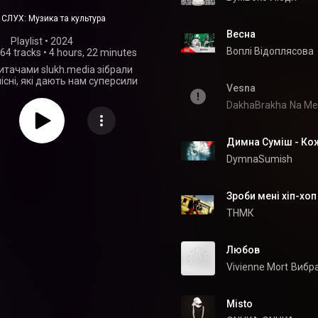
їнських пісень
СЛУХ: Музика та культура
Весна
Playlist
 • 
2024
Воплі Відоплясова
64 tracks
•
4 hours, 22 minutes
читачами slukh.media зібрали
пісні, які дають нам суперсили
Vesna
DakhaBrakha
Na Me
Димна Суміш - Кож
DymnaSumish
Зроби мені хіп-хоп
ТНМК
Любов
Vivienne Mort
Вибр
Misto