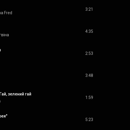
3:21
ha Fred
4:35
гвіна
н
2:53
3:48
Гай, зелений гай
1:59
а
рея"
5:23