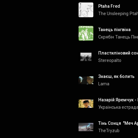
Ptaha Fred
The Unsleeping
Pta
Танець пінгвіна
Скрябін
Танець Пін
Пластиліновий со
Stereopalto
Знаєш, як болить
Lama
Назарій Яремчук - 
Українська естрад
Тінь Сонця  "Меч А
TheTryzub