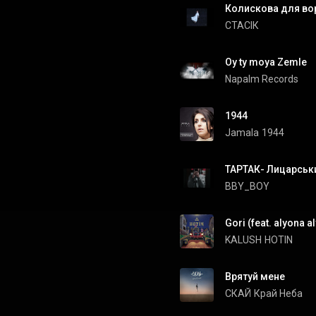
Колискова для во
СТАСІК
Oy ty moya Zemle
Napalm Records
1944
Jamala
1944
ТАРТАК- Лицарськ
BBY_BOY
Gori (feat. alyona a
KALUSH
HOTIN
Врятуй мене
СКАЙ
Край Неба