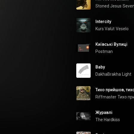
Stoned Jesus
Intercity
Kurs Valüt
Veselo
Київські Вулиці
Postman
Baby
DakhaBrakha
Light
Riffmaster
Журавлі
The Hardkiss