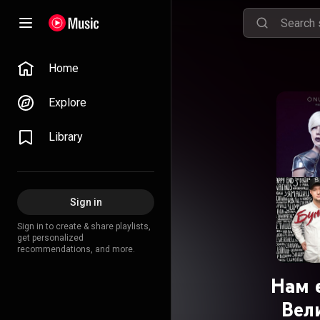
Home
Explore
Library
Sign in
Sign in to create & share playlists,
get personalized
recommendations, and more.
Нам є
Вел