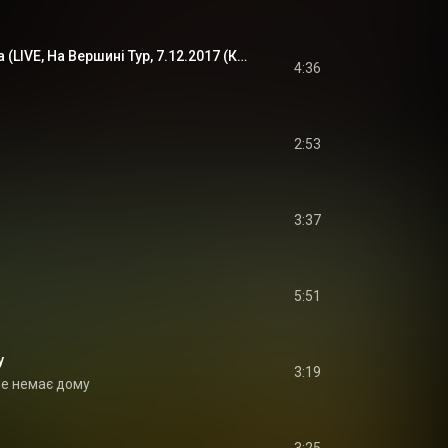
Pianoбой - Вітчизна (LIVE, На Вершині Тур, 7.12.2017 (Київ, МЦКіМ)
4:36
2:53
3:37
5:51
у
3:19
не немає дому