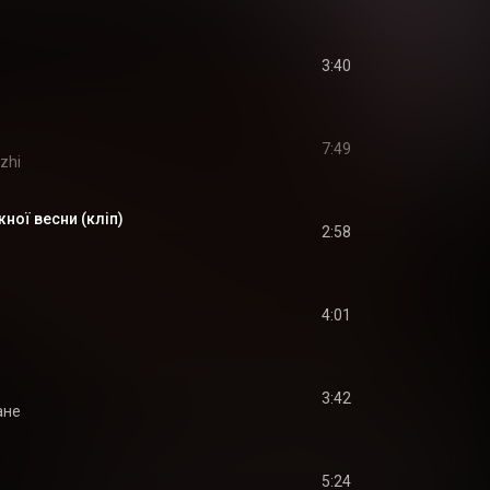
3:40
7:49
zhi
ної весни (кліп)
2:58
4:01
3:42
ане
5:24