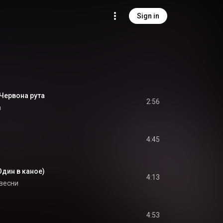
Sign in
 Червона рута
2:56
а
4:45
 Один в каное)
4:13
 весни
4:53