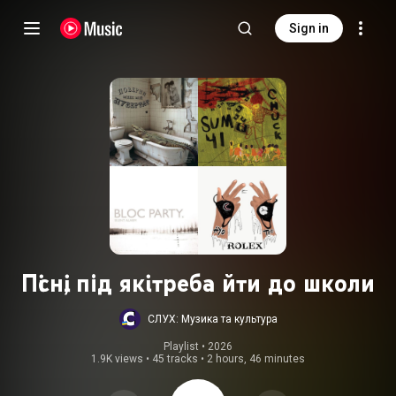
Sign in
Пісні, під які треба йти до школи
СЛУХ: Музика та культура
Playlist
 • 
2026
1.9K views
•
45 tracks
•
2 hours, 46 minutes