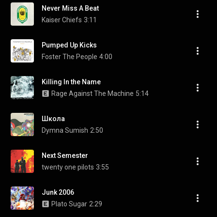
Never Miss A Beat
Kaiser Chiefs
3:11
Pumped Up Kicks
Foster The People
4:00
Killing In the Name
Rage Against The Machine
5:14
Школа
Dymna Sumish
2:50
Next Semester
twenty one pilots
3:55
Junk 2006
Plato Sugar
2:29