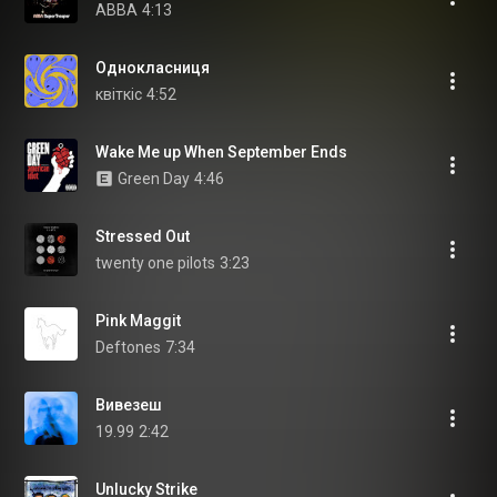
ABBA
4:13
Однокласниця
квіткіс
4:52
Wake Me up When September Ends
Green Day
4:46
Stressed Out
twenty one pilots
3:23
Pink Maggit
Deftones
7:34
Вивезеш
19.99
2:42
Unlucky Strike