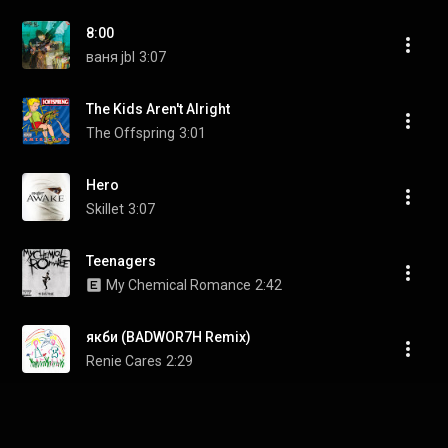
8:00
ваня jbl
3:07
The Kids Aren't Alright
The Offspring
3:01
Hero
Skillet
3:07
Teenagers
My Chemical Romance
2:42
якби (BADWOR7H Remix)
Renie Cares
2:29