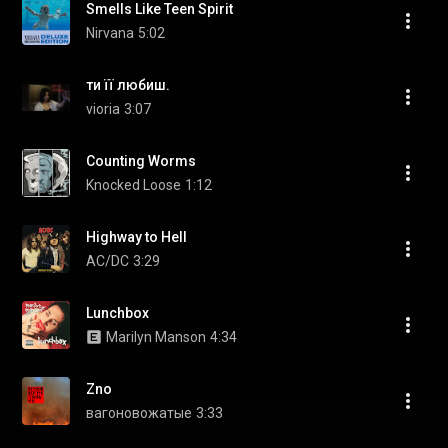
Smells Like Teen Spirit
Nirvana
5:02
ти її любиш.
vioria
3:07
Counting Worms
Knocked Loose
1:12
Highway to Hell
AC/DC
3:29
Lunchbox
Marilyn Manson
4:34
Zno
вагоновожатые
3:33