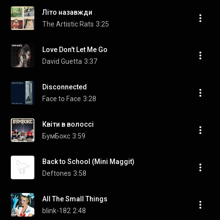
Літо назавжди
The Artistic Rats
3:25
Love Don't Let Me Go
David Guetta
3:37
Disconnected
Face to Face
3:28
Квiти в волоссi
БумБокс
3:59
Back to School (Mini Maggit)
Deftones
3:58
All The Small Things
blink-182
2:48