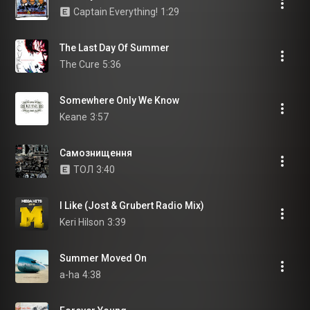
Captain Everything!
1:29
The Last Day Of Summer
The Cure
5:36
Somewhere Only We Know
Keane
3:57
Самознищення
ТОЛ
3:40
I Like (Jost & Grubert Radio Mix)
Keri Hilson
3:39
Summer Moved On
a-ha
4:38