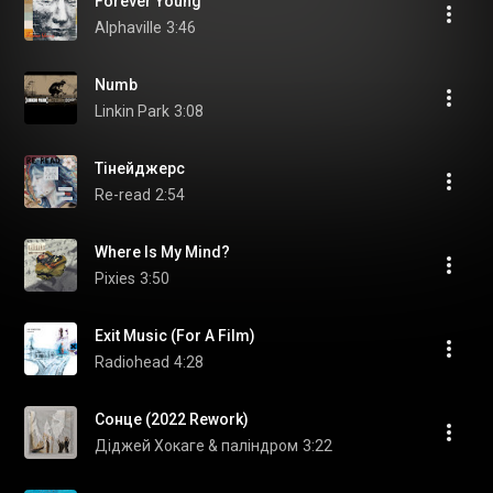
Forever Young
Alphaville
3:46
Numb
Linkin Park
3:08
Тінейджерс
Re-read
2:54
Where Is My Mind?
Pixies
3:50
Exit Music (For A Film)
Radiohead
4:28
Сонце (2022 Rework)
Діджей Хокаге & паліндром
3:22