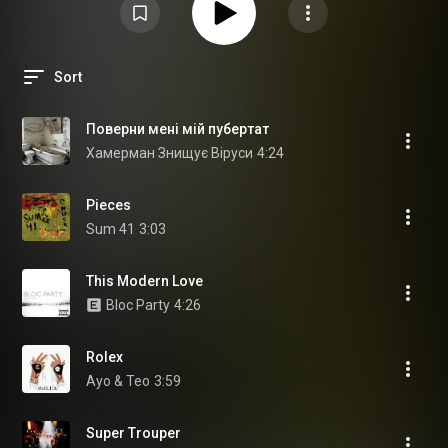
Sort
Поверни мені мій пубертат
Хамерман Знищує Віруси
4:24
Pieces
Sum 41
3:03
This Modern Love
Bloc Party
4:26
Rolex
Ayo & Teo
3:59
Super Trouper