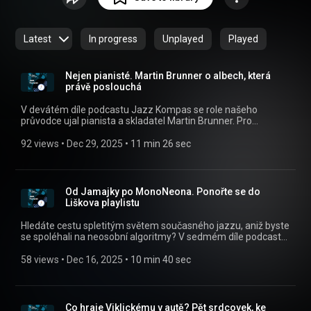
https://apps.apple.com/cz/app/id14556...
) nebo na webu
mujRozhlas.cz (
https://www.mujrozhlas.cz/rapi/view/s...
) .
Latest
In progress
Unplayed
Played
Nejen pianisté. Martin Brunner o albech, která
právě poslouchá
V devátém díle podcastu Jazz Kompas se role našeho
průvodce ujal pianista a skladatel Martin Brunner. Pro
posluchače Českého rozhlasu Jazz vybral pětici alb, která ho
v poslední době nadchla svou komplexností i
92 views
 • 
Dec 29, 2025
 • 
11 min 26 sec
bezprostředností. Všechny díly podcastu Jazz Kompas
můžete pohodlně poslouchat v mobilní aplikaci mujRozhlas
pro Android (https://play.google.com/store/apps/details?
id=cz.rozhlas.mujrozhlas) a iOS
Od Jamajky po MonoNeona. Ponořte se do
(https://apps.apple.com/cz/app/id1455654616) nebo na
Liškova playlistu
webu mujRozhlas.cz
(https://www.mujrozhlas.cz/rapi/view/show/6c60ba37-
Hledáte cestu spletitým světem současného jazzu, aniž byste
902d-3e73-a8df-a82424f9277d?
se spoléhali na neosobní algoritmy? V sedmém díle podcastu
utm_source=rss&utm_medium=podcast&utm_campaign=0076b
Jazz Kompas vám ukáže směr basista a skladatel Tomáš
1a15-3b62-ae05-f2ed342728d6) .
Liška. Všechny díly podcastu Jazz Kompas můžete pohodlně
58 views
 • 
Dec 16, 2025
 • 
10 min 40 sec
poslouchat v mobilní aplikaci mujRozhlas pro Android
(https://play.google.com/store/apps/details?
id=cz.rozhlas.mujrozhlas) a iOS
(https://apps.apple.com/cz/app/id1455654616) nebo na
Co hraje Viklickému v autě? Pět srdcovek, ke