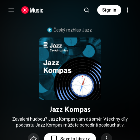
Sign in
Český rozhlas Jazz
Jazz Kompas
Zavaleni hudbou? Jazz Kompas vám dá směr. Všechny díly
podcastu Jazz Kompas můžete pohodlně poslouchat v
mobilní aplikaci mujRozhlas pro Android (
https://play.google.com/store/apps/de...
) a iOS (
Save to library