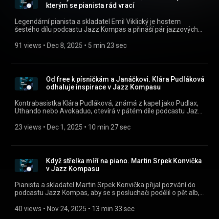
webu mujRozhlas.cz
kterým se pianista rád vrací
(https://www.mujrozhlas.cz/rapi/view/show/6c60ba37-
902d-3e73-a8df-a82424f9277d?
Legendární pianista a skladatel Emil Viklický je hostem
utm_source=rss&utm_medium=podcast&utm_campaign=c7ebde
šestého dílu podcastu Jazz Kompas a přináší pár jazzových
184c-39fa-8ef6-96a52a8c997b) .
tipů, ke kterým se rád vrací – a to doslova, díky CD přehrávači
v autě. Co tedy doporučuje? Všechny díly podcastu Jazz
91 views
 • 
Dec 8, 2025
 • 
5 min 23 sec
Kompas můžete pohodlně poslouchat v mobilní aplikaci
mujRozhlas pro Android
(https://play.google.com/store/apps/details?
id=cz.rozhlas.mujrozhlas) a iOS
Od free k písničkám a Janáčkovi. Klára Pudláková
(https://apps.apple.com/cz/app/id1455654616) nebo na
odhaluje inspirace v Jazz Kompasu
webu mujRozhlas.cz
(https://www.mujrozhlas.cz/rapi/view/show/6c60ba37-
Kontrabasistka Klára Pudláková, známá z kapel jako Pudlax,
902d-3e73-a8df-a82424f9277d?
Uthando nebo Avokaduo, otevírá v pátém díle podcastu Jazz
utm_source=rss&utm_medium=podcast&utm_campaign=d881ca
Kompas svůj hudební deník. Přináší tipy, které sahají od
6923-3d9f-b6e0-81d294c26542) .
skandinávského jazzu až po originální české projekty, a
23 views
 • 
Dec 1, 2025
 • 
10 min 27 sec
ukazuje, kde hledá inspiraci pro vlastní písňovou tvorbu.
Všechny díly podcastu Jazz Kompas můžete pohodlně
poslouchat v mobilní aplikaci mujRozhlas pro Android
(https://play.google.com/store/apps/details?
Když střelka míří na piano. Martin Srpek Konvička
id=cz.rozhlas.mujrozhlas) a iOS
v Jazz Kompasu
(https://apps.apple.com/cz/app/id1455654616) nebo na
webu mujRozhlas.cz
Pianista a skladatel Martin Srpek Konvička přijal pozvání do
(https://www.mujrozhlas.cz/rapi/view/show/6c60ba37-
podcastu Jazz Kompas, aby se s posluchači podělil o pět alb,
902d-3e73-a8df-a82424f9277d?
která ho v poslední době nejvíce zaujala. Ačkoliv se host
utm_source=rss&utm_medium=podcast&utm_campaign=f41bae
omlouvá za „pianocentrický“ výběr, jeho tipy představují
40 views
 • 
Nov 24, 2025
 • 
13 min 33 sec
bbc5-3e7a-bd47-57ba5d50ebaf) .
fascinující průřez současným jazzem, od moderních fúzí až