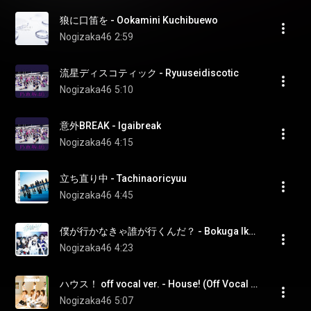
狼に口笛を - Ookamini Kuchibuewo
Nogizaka46
2:59
流星ディスコティック - Ryuuseidiscotic
Nogizaka46
5:10
意外BREAK - Igaibreak
Nogizaka46
4:15
立ち直り中 - Tachinaoricyuu
Nogizaka46
4:45
僕が行かなきゃ誰が行くんだ？ - Bokuga Ikanakya Darega Ikunda?
Nogizaka46
4:23
ハウス！ off vocal ver. - House! (Off Vocal Ver.)
Nogizaka46
5:07