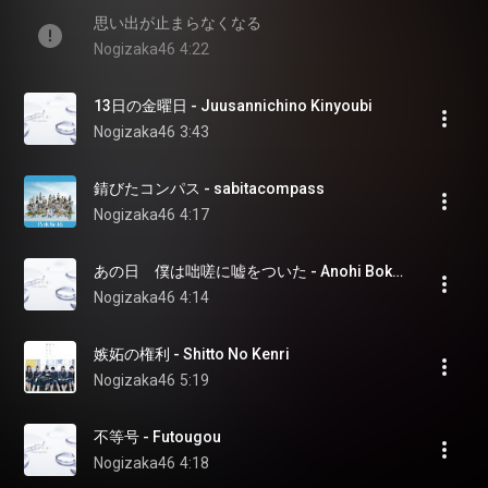
思い出が止まらなくなる
Nogizaka46
4:22
13日の金曜日 - Juusannichino Kinyoubi
Nogizaka46
3:43
錆びたコンパス - sabitacompass
Nogizaka46
4:17
あの日　僕は咄嗟に嘘をついた - Anohi Bokuwa Tossani Usowo Tsuita
Nogizaka46
4:14
嫉妬の権利 - Shitto No Kenri
Nogizaka46
5:19
不等号 - Futougou
Nogizaka46
4:18