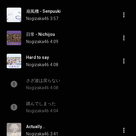
扇風機 - Senpuuki
Nogizaka46
3:57
日常 - Nichijou
Nogizaka46
4:09
Hard to say
Nogizaka46
4:08
さざ波は戻らない
Nogizaka46
4:08
踏んでしまった
Nogizaka46
4:04
Actually...
Nogizaka46
3:41