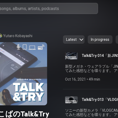
Yutaro Kobayashi
Latest
In progress
Talk&Try 014「新
新型メガネ・ウェアラブル「JI
てみた感想などを喋ります。 ア
配信します。 YouTube/Twitterのコメント欄にぜひコメントいただければ、その場
Oct 16, 2021
 • 
49 min
Talk&Try 013「V
ソニーの新型カメラ「VLOGCA
ばのTalk&Try
てみた感想などを喋ります。 ア