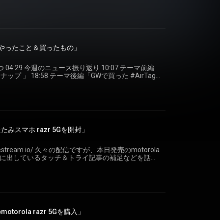
er:
g: https://blog.youkoba.page/ #VLOGCAM
「GWでやったこと＆買ったもの」
つ 04:29 今週のニュース振り返り 10:07 テーマ前編
プ 」 18:58 テーマ後編「GWで買った #AirTag
本日。Twitter
Wでやったことや買ったものをざっくばらんに振り返り
ントなどで教えてください！ Podcastのアー
をご確認ください。
ut-podcast
りたたみスマホ razr 5Gを開封」
ですが、本日発売のmotorola
待や既に出しているタッチ＆トライ記事の補足などを話し
のmotorola razr 5Gを購入」