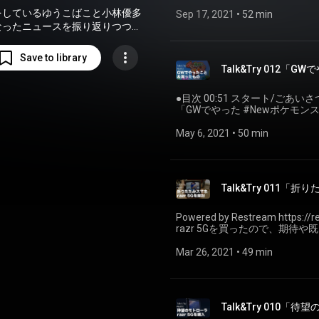
配信します。 YouTubeのコメント欄にぜひコメントいただければ、その場で読み上
をしているゆうこばこと小林優多
げたり実機を確認したりします！ ------ 撮影者について - About this report
Sep 17, 2021
 • 
52 min
Portfolio: https://youkoba.page/ Blo
なったニュースを振り返りつつ、
#ZVE10 #Sony
と交流をするテックトーク番組で
す。
Save to library
Talk&Try 012
●目次 00:51 スタート/ごあいさ
「GWでやった #Newポケモンスナッ
と #iPadPro など」 47:15 エンディング 人によってはGWが終わった
Speaceのテストがてら、G
May 6, 2021
 • 
50 min
ます。 みなさんのGWネタも、ぜひコメ
カイブについてはこちらで概要
https://blog.youkoba.page/abo
Talk&Try 011「折
Powered by Restream https://restream.io/ 久々の配信
razr 5Gを買ったので、期
ます。
Mar 26, 2021
 • 
49 min
Talk&Try 010「待望