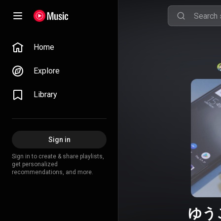
Home
Explore
Library
Sign in
Sign in to create & share playlists,
get personalized
recommendations, and more.
ゆうこ