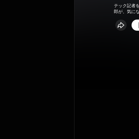
テック記者
郎が、気に
視聴者の方