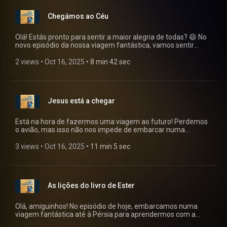
campos floridos com cores nunca vistas. E o melhor de tudo?
As flores nunca murcham e podemos dormir nos bosques
Chegámos ao Céu
sem problema nenhum!
Olá! Estás pronto para sentir a maior alegria de todas? 😄 No
novo episódio da nossa viagem fantástica, vamos sentir
como é chegar ao céu! ✨ Vamos receber coroas LINDAS 👑,
tocar harpa e festejar muito! Jesus está à nossa espera para
2 views
 • 
Oct 16, 2025
 • 
8 min 42 sec
nos dar as boas-vindas! 🎉 Vem connosco nesta aventura!
Ouve o episódio e depois mostra-nos o teu talento num
desafio de desenho super divertido! ✏️🎨 Não fiques de fora!
Jesus está a chegar
Está na hora de fazermos uma viagem ao futuro! Perdemos
o avião, mas isso não nos impede de embarcar numa
aventura para ver como será o dia em que Jesus voltar à
Terra. Vamos observar o céu e descobrir os sinais que
3 views
 • 
Oct 16, 2025
 • 
11 min 5 sec
anunciam a sua chegada. Milhares de anjos o acompanham,
trazendo coroas brilhantes. A terra treme, os céus se
enrolam como um rolo e Jesus chega com alegria para os
que o amam e tristeza para os que o magoaram. Os que já
As lições do livro de Ester
morreram ressuscitam com corpos novos e bonitos, prontos
para subir para a cidade de Deus. Junte-se a nós nesta
viagem fantástica de 7 dias e descubra como será este
Olá, amiguinhos! No episódio de hoje, embarcamos numa
momento especial!
viagem fantástica até à Pérsia para aprendermos com a
história inspiradora da Rainha Ester e de Mardoqueu.