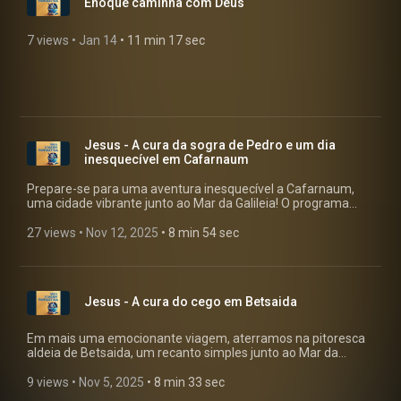
Enoque caminha com Deus
7 views
 • 
Jan 14
 • 
11 min 17 sec
Jesus - A cura da sogra de Pedro e um dia
inesquecível em Cafarnaum
Prepare-se para uma aventura inesquecível a Cafarnaum,
uma cidade vibrante junto ao Mar da Galileia! O programa
"Uma Viagem Fantástica" leva-o a testemunhar momentos
extraordinários ao lado de Jesus. Imagine-se a percorrer ruas
27 views
 • 
Nov 12, 2025
 • 
8 min 54 sec
cheias de expectativa, a entrar numa casa onde a tristeza se
transforma em alegria e a presenciar um dos mais notáveis
milagres que marcaram a história. O que aconteceu quando
Jesus chegou à casa de Pedro? E como é que uma febre alta
Jesus - A cura do cego em Betsaida
se desvaneceu num instante?Neste episódio imperdível,
vamos explorar: • A surpreendente cura da sogra de Pedro,
que mudou o ambiente de uma casa para sempre. • A
Em mais uma emocionante viagem, aterramos na pitoresca
chegada de multidões a Cafarnaum, procurando esperança e
aldeia de Betsaida, um recanto simples junto ao Mar da
cura. • A transformação milagrosa de uma cidade inteira, que
Galileia. Aqui, testemunhamos uma história notável: a cura de
nunca mais foi a mesma. • O segredo da força e serenidade
um homem cego por Jesus. Mas este não foi um milagre
9 views
 • 
Nov 5, 2025
 • 
8 min 33 sec
de Jesus, mesmo após um dia exaustivo, revelado num
comum. Acompanhe a Sara e a São enquanto descobrimos