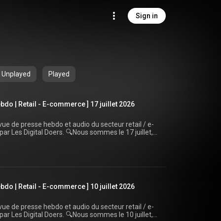
Sign in
Unplayed
Played
do | Retail - E-commerce ] 17 juillet 2026
ue de presse hebdo et audio du secteur retail / e-
rs. 🔍Nous sommes le 17 juillet,
je vous propose 4 articles cette semaine, avant une
ational, le succès du e-
merceMag) 3️⃣ Le Slip Français est
TikTok Shop : le rouleau
us le rappelle, sur le site
do | Retail - E-commerce ] 10 juillet 2026
igitaldoers.com) , vous avez accès à une revue de
ien d’accès direct
letters/revue-de-presse-retail-ecom-
ue de presse hebdo et audio du secteur retail / e-
rs. 🔍Nous sommes le 10 juillet,
s y abonner pour