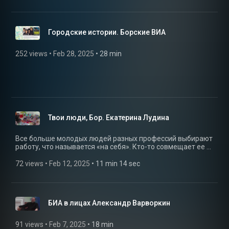
Городские истории. Борские ВИА
252 views
 • 
Feb 28, 2025
 • 
28 min
Твои люди, Бор. Екатерина Лудина
Все больше молодых людей разных профессий выбирают
работу, что называется «на себя». Кто-то совмещает ее с
основной работой в учреждении, а кто-то уходит в
«свободное плавание» самозанятости… Что это:
72 views
 • 
Feb 12, 2025
 • 
11 min 14 sec
возможность заработать? Реализовать и расширить
свой творческий потенциал? Выход за рамки
производственных ограничений? И кто поддержит и
поможет в организации «своего дела» на первых порах?
БИА в лицах Александр Варворкин
Узнаем об этом из первых уст: новый герой программы
«Твои люди, Бор» - молодой педагог, логопед Екатерина
Лудина.
91 views
 • 
Feb 7, 2025
 • 
18 min