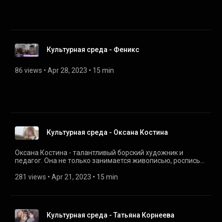
Культурная среда - Феникс
86 views
 • 
Apr 28, 2023
 • 
15 min
Культурная среда - Оксана Костина
Оксана Костина - талантливый борский художник и
педагог. Она не только занимается живописью, росписью
тарелок - в копилке ее талантов реставрация
антикварной мебели, создание украшений. Оксана
281 views
 • 
Apr 21, 2023
 • 
15 min
Костина выставляет свои работы на общих вернисажах,
которые проходят в Нижнем Новгороде и других городах.
Так, в 2020 году она заняла первое место на
Международной выставке акварели. Вчера наша
Культурная среда - Татьяна Корнеева
съемочная группа побывала в гостях у художника, а