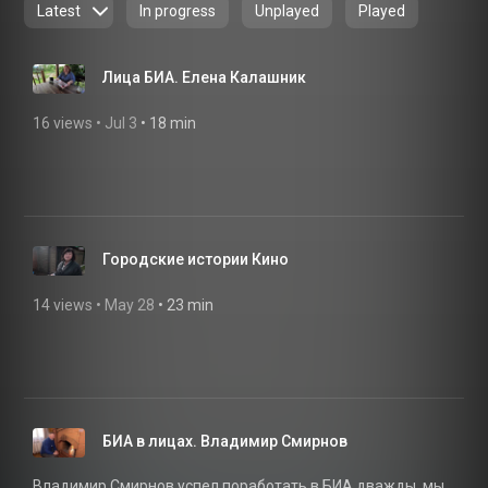
Latest
In progress
Unplayed
Played
Лица БИА. Елена Калашник
16 views
 • 
Jul 3
 • 
18 min
Городские истории Кино
14 views
 • 
May 28
 • 
23 min
БИА в лицах. Владимир Смирнов
Владимир Смирнов успел поработать в БИА дважды, мы