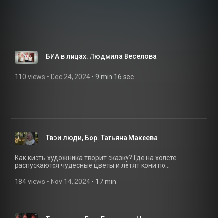
БИА в лицах. Людмила Веселова
110 views
 • 
Dec 24, 2024
 • 
9 min 16 sec
Твои люди, Бор. Татьяна Макеева
Как кисть художника творит сказку? Где на холсте
распускаются чудесные цветы и летят кони по
сверкающей росе? И что нужно знать волшебнику, чтобы
наполнить картины уникальной красотой и невероятным
184 views
 • 
Nov 14, 2024
 • 
17 min
очарованием? Все ли вы знаете о русском кокошнике? За
ответами программа «Твои люди, Бор» отправилась к
художнику-архитектору (а в нашей программе еще и
волшебнице по совместительству) Татьяне Макеевой.