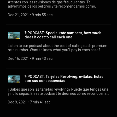
Atentos con las revisiones de gas fraudulentas. Te
advertimos de los peligros y te recomendamos cómo
gestionar la revisión de tu caldera de manera adecuada.
Puedes escúcharnos y suscribirte al podcast del consumidor
Dec 21, 2021
 • 
9 min 55 sec
inteligente en cualquiera de estas plataformas: Ivoox:
https://cutt.ly/5Y2b02j Nota: El presente proyecto ha sido
subvencionado por el Ministerio de Consumo, siendo su
contenido responsabilidad exclusiva de OCU.
🎙️ PODCAST: Special rate numbers, how much
does it cost to call each one
Listen to our podcast about the cost of calling each premium-
rate number. Want to know what you'll pay in each case?
More info: https://www.ocu.org/tecnologia/internet-
telefonia/informe/precio-numeros-telefono You can listen to
Dec 16, 2021
 • 
9 min 43 sec
us and subscribe to the Smart Consumer Podcast on any of
these platforms: Ivoox: https://cutt.ly/FYCcDOI Spotify:
https://open.spotify.com/episode/0Y7qshouKKZVma3j3RfHL9
Apple Podcast: https://cutt.ly/UYCcBjm Google Podcast:
🎙️ PODCAST: Tarjetas Revolving, evítalas. Estas
https://cutt.ly/6YCc4ct Castbox: https://cutt.ly/ZYCvhbI Note:
son sus consecuencias
This project has been subsidized by the Ministry of Consumer
Affairs, and its content is the sole responsibility of OCU.
¿Sabes qué son las tarjetas revolving? Puede que tengas una
y no lo sepas. En este podcast te decimos cómo reconocerlas
y cómo funcionan. Verás que pueden generarte más que un
dolor de cabeza. Puedes escúcharnos y suscribirte a nuestro
Dec 9, 2021
 • 
7 min 41 sec
podcast en cualquiera de estas plataformas: ivoox:
https://cutt.ly/2YWuwaV spotify: https://cutt.ly/rYWuzgx
Appel podcast: https://cutt.ly/JYCCc0D Google podcast: