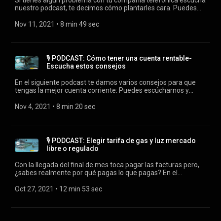
Si tienes algún problema con tu compañía telefónica escucha
nuestro podcast, te decimos cómo plantarles cara. Puedes
escúcharnos y suscribirte al podcast del consumidor
inteligente en cualquiera de estas plataformas: Ivoox:
Nov 11, 2021
 • 
8 min 49 sec
https://cutt.ly/TYCJWU0 Spotify: https://cutt.ly/NYCJOXy
Appel podcast: https://cutt.ly/WYCLtI2 Google podcast:
https://cutt.ly/3YCLaw8 Castbox: https://cutt.ly/ZYCLhRC
Nota: El presente proyecto ha sido subvencionado por el
🎙️ PODCAST: Cómo tener una cuenta rentable-
Ministerio de Consumo, siendo su contenido responsabilidad
Escucha estos consejos
exclusiva de OCU.
En el siguiente podcast te damos varios consejos para que
tengas la mejor cuenta corriente: Puedes escúcharnos y
suscribirte al podcast del consumidor inteligente en
cualquiera de estas plataformas: Ivoox:
Nov 4, 2021
 • 
8 min 20 sec
https://cutt.ly/uYCH05t Spotify: https://cutt.ly/QYCH4Gw
Appel podcast: https://cutt.ly/uYCJqxN Google podcast:
https://cutt.ly/qYCJy4y Castbox: https://cutt.ly/yYCJahK
Nota: El presente proyecto ha sido subvencionado por el
🎙️ PODCAST: Elegir tarifa de gas y luz mercado
Ministerio de Consumo, siendo su contenido responsabilidad
libre o regulado
exclusiva de OCU.
Con la llegada del final de mes toca pagar las facturas pero,
¿sabes realmente por qué pagas lo que pagas? En el
siguiente podcast aclaramos todas tus dudas. Puedes
escúcharnos y suscribirte a nuestro podcast en cualquiera de
Oct 27, 2021
 • 
12 min 53 sec
estas plataformas: Ivoox: https://cutt.ly/rYCHbMp Spotify:
https://cutt.ly/3YCHl6n Appel podcast:
https://cutt.ly/ZYCHpob Google podcast:
https://cutt.ly/zYCHyW1 Castbox: https://cutt.ly/BYCHwHM