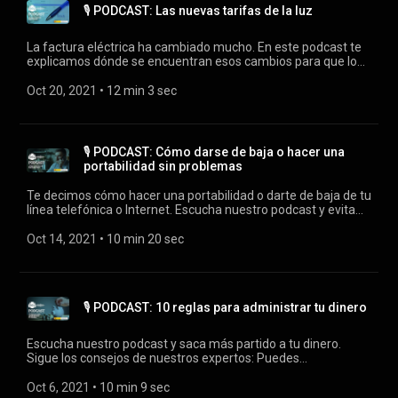
🎙️ PODCAST: Las nuevas tarifas de la luz
Nota: El presente proyecto ha sido subvencionado por el
Ministerio de Consumo, siendo su contenido responsabilidad
exclusiva de OCU
La factura eléctrica ha cambiado mucho. En este podcast te
explicamos dónde se encuentran esos cambios para que lo
tengas en cuenta. Puedes escúcharnos y suscribirte a
nuestro podcast en cualquiera de estas plataformas: Ivoox:
Oct 20, 2021
 • 
12 min 3 sec
https://cutt.ly/2YCGYXi Spotify: https://cutt.ly/yYCGPXE
Appel podcast: https://cutt.ly/qYCGDX2 Google podcast:
https://cutt.ly/SYCGKRC Castbox: https://cutt.ly/FYCGCpX
Nota: El presente proyecto ha sido subvencionado por el
🎙️ PODCAST: Cómo darse de baja o hacer una
Ministerio de Consumo, siendo su contenido responsabilidad
portabilidad sin problemas
exclusiva de OCU
Te decimos cómo hacer una portabilidad o darte de baja de tu
línea telefónica o Internet. Escucha nuestro podcast y evita
problemas. Puedes escúcharnos y suscribirte a nuestro
podcast en cualquiera de estas plataformas: Ivoox:
Oct 14, 2021
 • 
10 min 20 sec
https://cutt.ly/LYCFGX7 Spotify: https://cutt.ly/RYCFKOh
Appel podcast: https://cutt.ly/CYCFXWt Google podcast:
https://cutt.ly/CYCFBOX Castbox: https://cutt.ly/1YCF10s
Nota: El presente proyecto ha sido subvencionado por el
🎙️ PODCAST: 10 reglas para administrar tu dinero
Ministerio de Consumo, siendo su contenido responsabilidad
exclusiva de OCU.
Escucha nuestro podcast y saca más partido a tu dinero.
Sigue los consejos de nuestros expertos: Puedes
escúcharnos y suscribirte a nuestro podcast en cualquiera de
estas plataformas: Ivoox: https://cutt.ly/ZYCFeHG Spotify:
Oct 6, 2021
 • 
10 min 9 sec