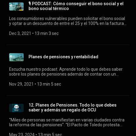
https://cutt.ly/sYCCnUo Castbox: https://cutt.ly/cYCCWnY
🎙️ PODCAST: Cómo conseguir el bono social y el
Nota: El presente proyecto ha sido subvencionado por el
bono social térmico
Ministerio de Consumo, siendo su contenido responsabilidad
exclusiva de OCU.
Los consumidores vulnerables pueden solicitar el bono social
y optar a un descuento de entre el 25 y el 100% en la factura
de gas y electricidad. Te decimos cómo. Puedes escúcharnos
y suscribirte a nuestro podcast en cualquiera de estas
Dec 3, 2021
 • 
13 min 3 sec
plataformas: ivoox: https://cutt.ly/JYoGWlm spotify:
https://cutt.ly/xYoGKuv Appel podcast:
https://cutt.ly/1YCX2HI Google podcast:
https://cutt.ly/YYCX8Oc Castbox: https://cutt.ly/SYCX6gC
Planes de pensiones y rentabilidad
Nota: El presente proyecto ha sido subvencionado por el
Ministerio de Consumo, siendo su contenido responsabilidad
exclusiva de OCU.
Escucha nuestro podcast. Aprende todo lo que debes saber
sobre los planes de pensiones además de contar con un
regalo de OCU. ¡Escúchanos!
https://www.ocu.org/inversiones/ahorrar/planes-de-
Nov 29, 2021
 • 
13 min 5 sec
pensiones/analisis/2021/11/bonificaciones-por-traspaso-de-
planes-de-pensiones Suscríbete a nuestro podcast en tu
plataforma favorita: ivoox: https://cutt.ly/5T3sP4P spotify:
https://cutt.ly/KT3sCIv apple podcast:
12. Planes de Pensiones. Todo lo que debes
https://podcasts.apple.com/es/podcast/planes-de-
saber y además un regalo de OCU
pensiones-todo-lo-que-debes-saber-y-
adem%C3%A1s/id1588567402?i=1000543162921&l=en
“Miles de personas se manifiestan en varias ciudades contra
google podcast: https://cutt.ly/aT3s106 castbox:
la reforma de las pensiones”. “El Pacto de Toledo protesta
https://cutt.ly/pT3s4rp
contra el atropello en la reforma de las pensiones”. “¡Las
pensiones de nuevo amenazadas!” …. Estos son solo algunos
May 23, 2024
 • 
13 min 5 sec