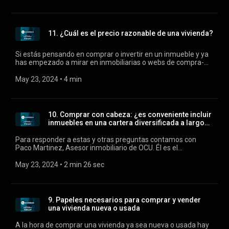
https://cutt.ly/lYCFudi Appel podcast: https://cutt.ly/4YCFoY0
Google podcast: https://cutt.ly/GYCFsy0 Castbox:
https://cutt.ly/9YCFgKS Nota: El presente proyecto ha sido
subvencionado por el Ministerio de Consumo, siendo su
11. ¿Cuál es el precio razonable de una vivienda?
contenido responsabilidad exclusiva de OCU.
Si estás pensando en comprar o invertir en un inmueble y ya
has empezado a mirar en inmobiliarias o webs de compra-
venta puede que te hayas escandalizado con el precio que te
piden. Y no nos extraña porque esa cantidad corresponde al
May 23, 2024
 • 
4 min
precio de oferta, que suele ser más alto que el de mercado
(aquel al que al final se compra realmente) y lleva un tiempo
desbocado. En estos casos, y antes de tomar cualquier
decisión te recomendamos que entres en la web
10. Comprar con cabeza: ¿es conveniente incluir
especializada en temas inmobiliarios de OCU que durante el
inmuebles en una cartera diversificada a largo
mes de mayo será accesible a todos los socios de OCU. web
pl...
de fincas y casas: https://www.ocu.org/fincas-y-casas más
Para responder a estas y otras preguntas contamos con
info: https://www.ocu.org/vivienda-y-energia/comprar-
Paco Martinez, Asesor inmobiliario de OCU. Él es el
vender-alquilar/consejos/precio-razonable-inmueble
encargado de responder las preguntas eu nos hacen llegar
los consumidores. más info: https://www.ocu.org/fincas-y-
May 23, 2024
 • 
2 min 26 sec
casas/gestion/gestion-
patrimonial/analisis/2021/07/rendimiento-carteras-
inmobiliarias
9. Papeles necesarios para comprar y vender
una vivienda nueva o usada
A la hora de comprar una vivienda ya sea nueva o usada hay