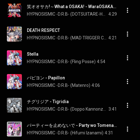
笑オオサカ!～What a OSAKA! - WaraOSAKA!~What a OSAKA!
HYPNOSISMIC -D.R.B- (DOTSUITARE-HOMPO)
4:29
DEATH RESPECT
HYPNOSISMIC -D.R.B- (MAD TRIGGER CREW・Matenro)
4:21
Stella
HYPNOSISMIC -D.R.B- (Fling Posse)
4:54
パピヨン - Papillon
HYPNOSISMIC -D.R.B- (Matenro)
4:06
チグリジア - Tigridia
HYPNOSISMIC -D.R.B- (Doppo Kannonzaka)
3:41
パーティーを止めないで - Party wo Tomenaide
HYPNOSISMIC -D.R.B- (Hifumi Izanami)
4:31