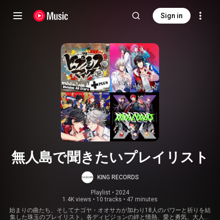
Sign in
無人島で聞きたいプレイリスト
KING RECORDS
Playlist
 • 
2024
1.4K views
•
10 tracks
•
47 minutes
始まりの曲たち、そしてナゴヤ・オオサカが加わり18人のパワーと祈りを結
集した珠玉のプレイリスト。各ディビジョンの絆と情熱、愛と勇気、大人の