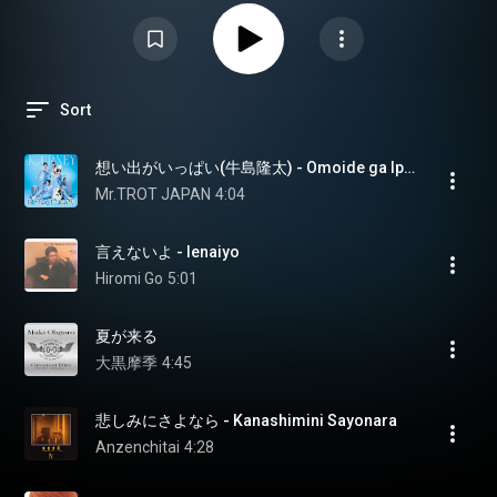
Sort
想い出がいっぱい(牛島隆太) - Omoide ga Ippai (Ryuta Ushijima)
Mr.TROT JAPAN
4:04
言えないよ - Ienaiyo
Hiromi Go
5:01
夏が来る
大黒摩季
4:45
悲しみにさよなら - Kanashimini Sayonara
Anzenchitai
4:28