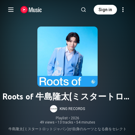
Sign in
Roots of 牛島隆太(ミスタートロッ
トジャパン)
KING RECORDS
Playlist
 • 
2026
49 views
•
13 tracks
•
54 minutes
牛島隆太(ミスタートロットジャパン)が自身のルーツとなる曲をセレクト