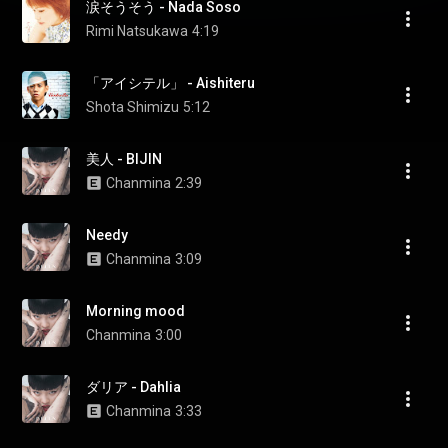
涙そうそう - Nada Soso
Rimi Natsukawa
4:19
「アイシテル」 - Aishiteru
Shota Shimizu
5:12
美人 - BIJIN
Chanmina
2:39
Needy
Chanmina
3:09
Morning mood
Chanmina
3:00
ダリア - Dahlia
Chanmina
3:33