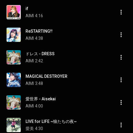
if
AIMI
4:16
ReSTARTING!!
AIMI
4:38
ドレス - DRESS
AIMI
2:42
MAGICAL DESTROYER
AIMI
3:48
愛世界 - Aisekai
AIMI
4:00
LIVE for LIFE ~狼たちの夜~
愛美
4:30