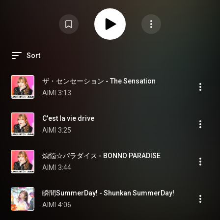
Sort
ザ・センセーション - The Sensation
AIMI
3:13
C'est la vie drive
AIMI
3:25
煩悩☆パラダイス - BONNO PARADISE
AIMI
3:44
瞬間SummerDay! - Shunkan SummerDay!
AIMI
4:06