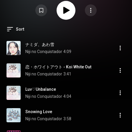
Sort
ナミダ、あわ雪
Niji no Conquistador
4:09
恋・ホワイトアウト - Koi White Out
Niji no Conquistador
3:41
Luv♡Unbalance
Niji no Conquistador
4:04
Snowing Love
Niji no Conquistador
3:58