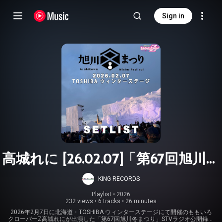
Sign in
高城れに [26.02.07]「第67回旭川冬
まつり」STVラジオ公開録音 in
KING RECORDS
TOSHIBA ウィンターステージ
Playlist
 • 
2026
232 views
•
6 tracks
•
26 minutes
2026年2月7日に北海道・TOSHIBA ウィンターステージにて開催のももいろ
クローバーZ高城れにが出演した「第67回旭川冬まつり」STVラジオ公開録音