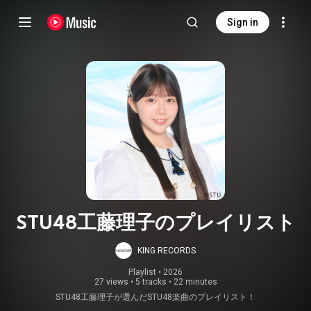
Sign in
STU48工藤理子のプレイリスト
KING RECORDS
Playlist
 • 
2026
27 views
•
5 tracks
•
22 minutes
STU48工藤理子が選んだSTU48楽曲のプレイリスト！