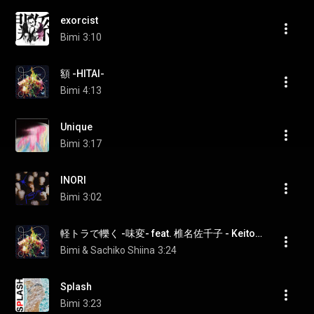
exorcist
Bimi
3:10
額 -HITAI-
Bimi
4:13
Unique
Bimi
3:17
INORI
Bimi
3:02
軽トラで轢く -味変- feat. 椎名佐千子 - Keitora de Hiku -Ajihen- feat. Sachiko Shiina (feat. Sachiko Shiina)
Bimi & Sachiko Shiina
3:24
Splash
Bimi
3:23