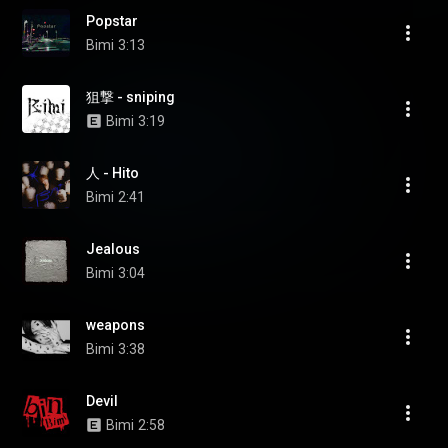
Popstar
Bimi
3:13
狙撃 - sniping
Bimi
3:19
人 - Hito
Bimi
2:41
Jealous
Bimi
3:04
weapons
Bimi
3:38
Devil
Bimi
2:58