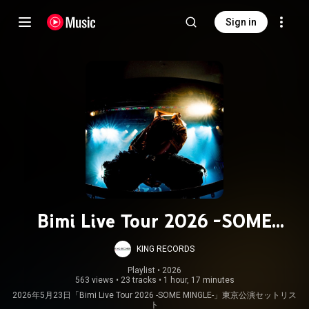
Sign in
Bimi Live Tour 2026 -SOME
MINGLE-セットリスト
KING RECORDS
Playlist
 • 
2026
563 views
•
23 tracks
•
1 hour, 17 minutes
2026年5月23日「Bimi Live Tour 2026 -SOME MINGLE-」東京公演セットリス
ト