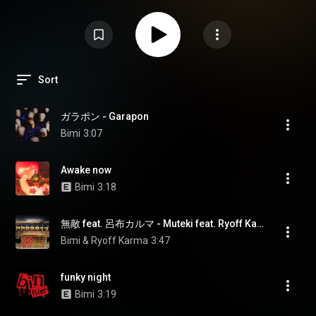
Sort
ガラポン - Garapon
Bimi
3:07
Awake now
Bimi
3:18
無敵 feat. 呂布カルマ - Muteki feat. Ryoff Karma (feat. Ryoff Karma)
Bimi & Ryoff Karma
3:47
funky night
Bimi
3:19