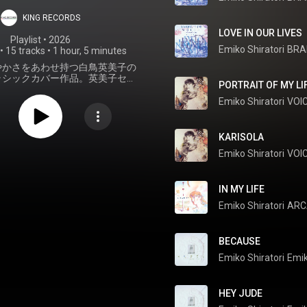
エモワ セレクシ
KING RECORDS
ョン
LOVE IN OUR LIVES
Playlist
 • 
2026
Emiko Shiratori
BRA
•
15 tracks
•
1 hour, 5 minutes
やかさをあわせ持つ白鳥英美子の
ラシックカバー作品。英美子セレ
PORTRAIT OF MY LI
、白鳥英美子トワエモワ作品プレ
イリスト
Emiko Shiratori
VOIC
KARISOLA
Emiko Shiratori
VOIC
IN MY LIFE
Emiko Shiratori
ARC
BECAUSE
Emiko Shiratori
Emik
HEY JUDE