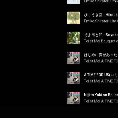
Emiko Shiratori
Emik
ひこうき雲 - Hikouk
Emiko Shiratori
Uta 
そよ風と私 - Soyokaz
Toi et Moi
Bouquet d
はじめに愛があった - Haj
Toi et Moi
A TIME F
A TIME FOR US
Toi et Moi
A TIME F
Niji to Yuki no Balla
Toi et Moi
A TIME F