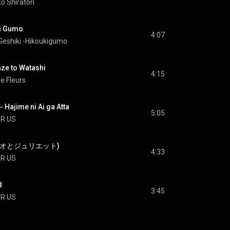
o Shiratori
i Gumo
4:07
Geshiki -Hikoukigumo
e to Watashi
4:15
e Fleurs
ime ni Ai ga Atta
5:05
OR US
(ロミオとジュリエット)
4:33
OR US
d
3:45
OR US