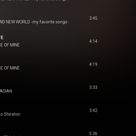
3:45
ND NEW WORLD -my favorite songs-
FE
4:14
E OF MINE
4:19
E OF MINE
3:33
ADIAN
3:42
o Shiratori
5:36