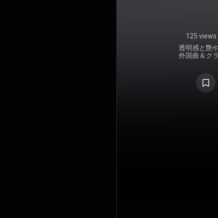
トワ
125 views
透明感と艶
外国曲＆ク
クトによる