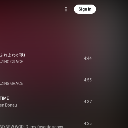
Sign in
 (あふれよわが涙)
4:44
ZING GRACE
4:55
ZING GRACE
TIME
4:37
uen Donau
4:25
ND NEW WORLD -my favorite songs-