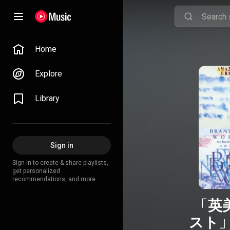
Home
Explore
Library
Sign in
Sign in to create & share playlists,
get personalized
recommendations, and more.
「英
スト