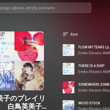
Sort
FLOW MY TEARS
Emiko Shiratori
AMA
THERE IS A SHIP
Emiko Shiratori
AMA
SOMEWHERE SOME
Emiko Shiratori
Bla
美子のプレイリ
WOOD STOCK
」 白鳥英美子＆
Emiko Shiratori
BRA