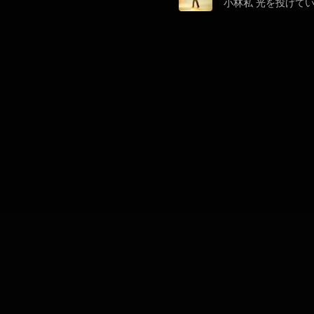
小林私
光を投げて