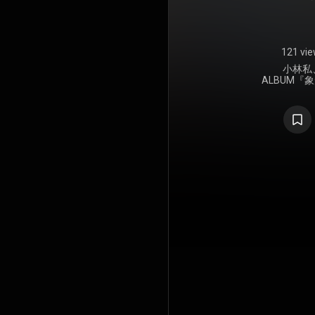
121 vi
小林私
ALBUM
ンライブ
8/27 I'