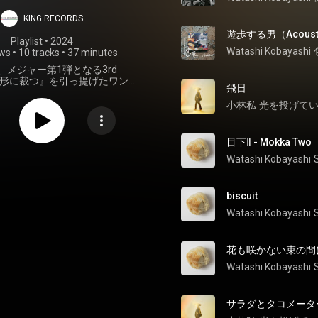
SHOW
KING RECORDS
遊歩する男（Acousti
Playlist
 • 
2024
Watashi Kobayashi
ews
•
10 tracks
•
37 minutes
、メジャー第1弾となる3rd
『象形に裁つ』を引っ提げたワンマ
飛日
『分割・裁断・隔別する所作』
M A SHOW東京公演のセットリスト！
小林私
光を投げて
目下Ⅱ - Mokka Two
Watashi Kobayashi
biscuit
Watashi Kobayashi
花も咲かない束の間に - H
Watashi Kobayashi
サラダとタコメータ