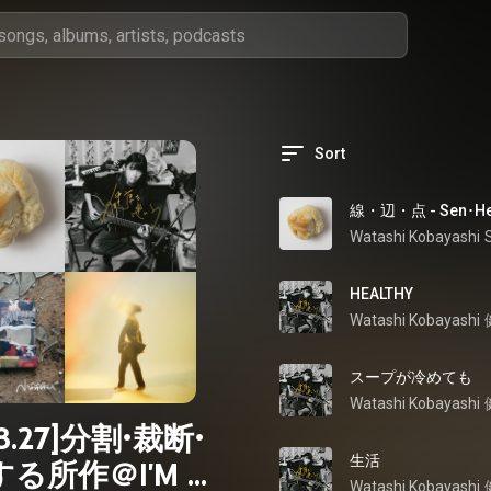
Sort
線・辺・点 - Sen･He
Watashi Kobayashi
HEALTHY
Watashi Kobayashi
スープが冷めても
Watashi Kobayashi
08.27]分割・裁断・
生活
る所作＠I'M A
Watashi Kobayashi