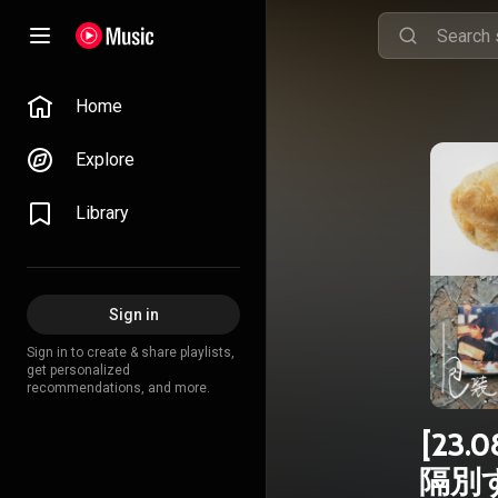
Home
Explore
Library
Sign in
Sign in to create & share playlists,
get personalized
recommendations, and more.
[23.
隔別す