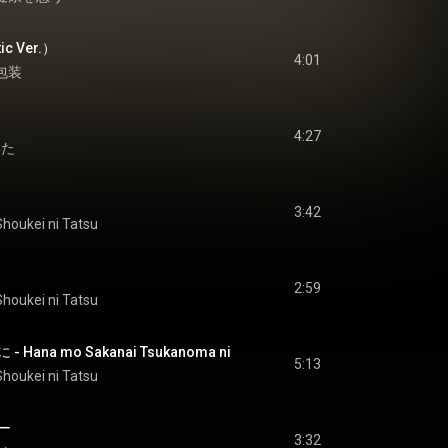
c Ver.）
4:01
包装
4:27
いた
3:42
Shoukei ni Tatsu
2:59
Shoukei ni Tatsu
ana mo Sakanai Tsukanoma ni
5:13
Shoukei ni Tatsu
ー
3:32