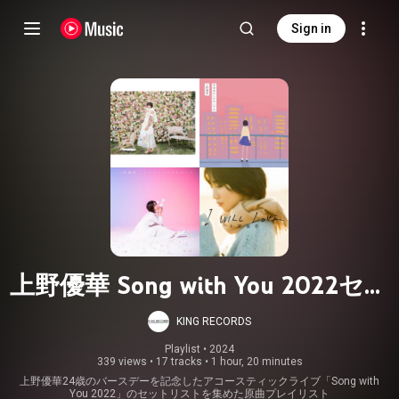
Sign in
上野優華 Song with You 2022セッ
トリスト
KING RECORDS
Playlist
 • 
2024
339 views
•
17 tracks
•
1 hour, 20 minutes
上野優華24歳のバースデーを記念したアコースティックライブ「Song with
You 2022」のセットリストを集めた原曲プレイリスト