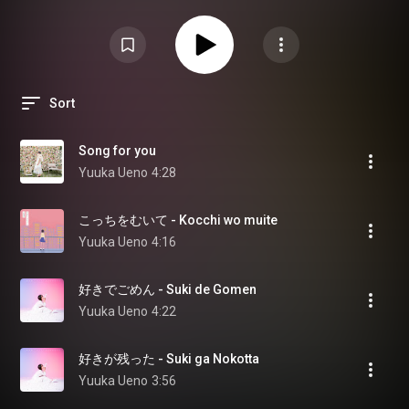
Sort
Song for you
Yuuka Ueno
4:28
こっちをむいて - Kocchi wo muite
Yuuka Ueno
4:16
好きでごめん - Suki de Gomen
Yuuka Ueno
4:22
好きが残った - Suki ga Nokotta
Yuuka Ueno
3:56