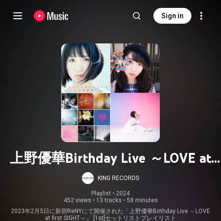
Sign in
上野優華Birthday Live ～LOVE at
first SIGHT～ [1st] 2023.2.5
KING RECORDS
Playlist
 • 
2024
452 views
•
13 tracks
•
58 minutes
2023年2月5日に新宿ReNYにて開催された「上野優華Birthday Live ～LOVE
at first SIGHT～」 [1st]セットリストプレイリスト