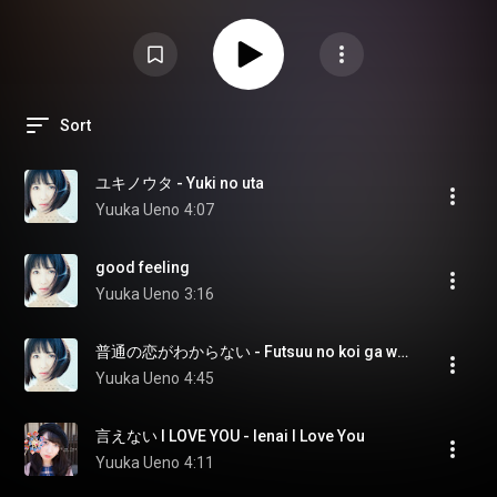
Sort
ユキノウタ - Yuki no uta
Yuuka Ueno
4:07
good feeling
Yuuka Ueno
3:16
普通の恋がわからない - Futsuu no koi ga wakaranai
Yuuka Ueno
4:45
言えない I LOVE YOU - Ienai I Love You
Yuuka Ueno
4:11