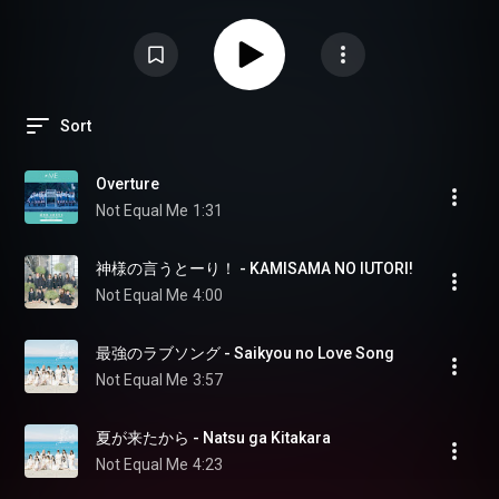
「君を見かけた」も初披露となった＜Day1＞公演のセットリストプレイリス
ト。
Sort
Overture
Not Equal Me
1:31
神様の言うとーり！ - KAMISAMA NO IUTORI!
Not Equal Me
4:00
最強のラブソング - Saikyou no Love Song
Not Equal Me
3:57
夏が来たから - Natsu ga Kitakara
Not Equal Me
4:23