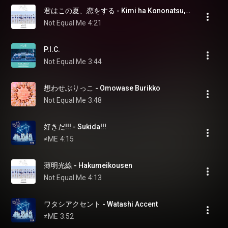
君はこの夏、恋をする - Kimi ha Kononatsu,Koi wo Suru
Not Equal Me
4:21
P.I.C.
Not Equal Me
3:44
想わせぶりっこ - Omowase Burikko
Not Equal Me
3:48
好きだ!!! - Sukida!!!
≠ME
4:15
薄明光線 - Hakumeikousen
Not Equal Me
4:13
ワタシアクセント - Watashi Accent
≠ME
3:52