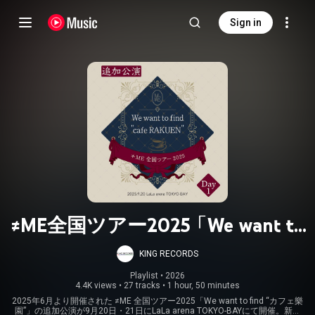
Sign in
≠ME全国ツアー2025「We want to
find "カフェ樂園"」追加公演＜Day1
KING RECORDS
＠LaLa arena TOKYO-BAY セットリ
Playlist
 • 
2026
4.4K views
•
27 tracks
•
1 hour, 50 minutes
ストプレイリスト
2025年6月より開催された ≠ME 全国ツアー2025「We want to find “カフェ樂
園”」の追加公演が9月20日・21日にLaLa arena TOKYO-BAYにて開催。新曲