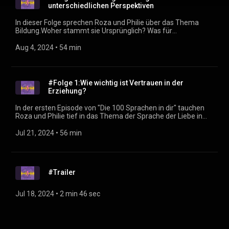
unterschiedlichen Perspektiven
In dieser Folge sprechen Roza und Philie über das Thema
Bildung.Woher stammt sie Ursprünglich? Was für
Menschenbilder kennen wir überhaupt und wie haben sich
diese im laufe der Zeit gewandelt? Was das alles mit dem
Aug 4, 2024
 • 
54 min
Thema Erziehung und der Sprache der Liebe zutun hat,
erfahrt ihr in dieser Episode.
#Folge 1:Wie wichtig ist Vertrauen in der
Erziehung?
In der ersten Episode von "Die 100 Sprachen in dir" tauchen
Roza und Philie tief in das Thema der Sprache der Liebe in
der Erziehung ein. Gemeinsam diskutieren sie, warum es so
wichtig ist, auf die eigenen Intuition und das Bauchgefühl zu
Jul 21, 2024
 • 
56 min
hören, und wie Selbstreflexion eine tiefere und
authentischere Verbindung zu unseren Kindern schaffen
kann. Roza teilt ihre 30-jährige Erfahrung in der
Kleinkindpädagogik und Philie erzählt von ihren
#Trailer
Herausforderungen und Erkenntnissen als frischgebackene
Mama. Lauscht den persönlichen Geschichten und
praktischen Tipps der beiden, während sie die Bedeutung der
Jul 18, 2024
 • 
2 min 46 sec
Liebe und des Vertrauens in der Erziehung beleuchten.
Begleitet uns auf dieser aufregenden Reise zu einer
herzverbundenen Erziehung.