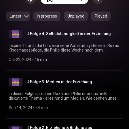
Reise zurück zu dir, mit Roza und Philie, die aus dem Daily
Struggle aus Sicht einer pädagogischen Fachkraft und
Mama über Themen, rund um die Erziehung erzählen.
Latest
In progress
Unplayed
Played
#Folge 4: Selbstständigkeit in der Erziehung
Inspiriert durch die teilweise neue Aufräumsysteme in Rozas
Kindertagespflege, die Philie diese Woche nach dem
Montessori Prinzip eingebaut hat, sprechen die beiden in
dieser Folge über das Thema „Selbstständigkeit“ in der
Oct 22, 2024
 • 
45 min
Erziehung. Wie wichtig es ist, dass Kinder eigenständig und
selbst lernen, die Welt zu erkunden. Aber warum ist das so
wichtig?
#Folge 3: Medien in der Erziehung
In dieser Folge sprechen Roza und Philie über das heiß
diskutierte Thema - alles rund um Medien. Wie denken unsere
kleinsten, aber auch die älteren unter uns über das Thema
Medien und wie gehen sie damit um. Wo müssen wir als
Sep 14, 2024
 • 
54 min
Eltern eingreifen und kontrollieren und wo lassen wir die
Kinder ihre Erfahrungen sammeln?
#Folge 2 :Erziehung & Bildung aus