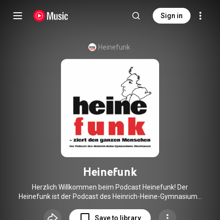
Sign in
Heinefunk
Heinefunk
Herzlich Willkommen beim Podcast Heinefunk! Der
Heinefunk ist der Podcast des Heinrich-Heine-Gymnasiums
in Oberhausen als Angebot des Fördervereins des Heinrich-
Heine-Gymnasiums e.V. Unregelmäßig, etwa alle zwei
Save to library