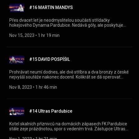
Sportovní začátky 08:15 Cesta k florbalu 32:55 Trenér U14 -
#16 MARTIN MANDYS
kempty talentované mládeže 48:46 Sokoli Pardubice
Přes dvacet let je neodmyslitelou součásti střídačky
hokejového Dynama Pardubice. Nedává góly, ale poskytuje
maximální servis (nejen) těm, kteří je dávat mají. Na plácek
tentokrát dorazil masér a kustod Martin Mandys!
Nov 15, 2023
 • 
1 hr 19 min
https://instagram.com/naplackupodcast/
https://twitter.com/naplackupodcast
https://facebook.com/naplackupodcast/ 00:00 Úvod 00:31
Plácku a led 09:53 Z pole na zimák 53:24 Život s Dynamem
#15 DAVID POSPÍŠIL
Prohrávat neumí dodnes, ale dvě stříbra a dva bronzy z české
nejvyšší soutěže nakonec docenil. Kolikrát se dá operovat
jedno koleno a jakým šéfem je Robert Záruba? Nejen o tom
nám Na plácku vypráví hokejový expert ČT Sport David
Nov 8, 2023
 • 
1 hr 46 min
Pospíšil! https://instagram.com/naplackupodcast/
https://twitter.com/naplackupodcast
https://facebook.com/naplackupodcast/ 00:00-Úvod 00:30-
Cesta mládeží 12:49-Pardubice nebo Plzeň 42:07-Jako
#14 Ultras Pardubice
podnikatel 57:36-Expertem ČT 01:28:32-Záveř (Kam s
Krejčím?)
Kotel skalních příznivců na domácích zápasech FK Pardubice
stále zeje prázdnotou, spor s vedením trvá. Zástupce Ultras
Pardubice Kryštof Kudláček nám Na plácku popsal problémy
očima této fanouškovské skupiny, probereme ale i ultras