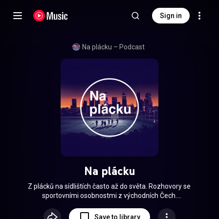
Sign in
Na plácku –⁠ Podcast
Na plácku
Z plácků na sídlištích často až do světa. Rozhovory se
sportovními osobnostmi z východních Čech.
https://instagram.com/naplackupodcast/
https://twitter.com/naplackupodcast
Save to library