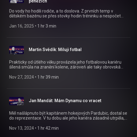
penězích
Do vody ho hodili rodiče, a to doslova. Z prvních temp v
dětském bazénu se přes stovky hodin tréninku a nespočet
závodů vypracoval až na světovou úroveň. Na juniorském
mistrovství světa získal první zlatou medaili pro Českou
Jan 16, 2025
 • 
1 hr 3 min
republiku, a o dva roky později reprezentoval naši zemi na
olympiádě v Tokiu. Jaká byla cesta českého reprezentanta,
který má na svém kontě úspěchy, o kterých většina sportovců
jen sní? Nejen o tom nám Na plácku vyprávěl plavec Jan
Martin Svědík: Miluji fotbal
Čejka! https://instagram.com/naplackupodcast/
https://twitter.com/naplackupodcast
https://facebook.com/naplackupodcast/
Prakticky od útlého věku provázela jeho fotbalovou kariéru
šílená smůla na zranění kolene, zároveň ale taky obrovská
touha něčeho dosáhnout. Ukázat se v lize. Nejdřív to dokázal
jako hráč, později jako trenér. A aktuálně patří k tomu
Nov 27, 2024
 • 
1 hr 39 min
nejžádanějšímu zboží v Česku. Na plácku si s námi popovídal
Martin Svědík! https://instagram.com/naplackupodcast/
https://twitter.com/naplackupodcast
https://facebook.com/naplackupodcast/ 00:00 Úvod 00:41
Jan Mandát: Mám Dynamu co vracet
Začátky 26:02 Fotbalista/trenér 01:08:57 Mise Slovácko
01:32:50 Jaká bude budoucnost?
Měl našlápnuto být kapitánem hokejových Pardubic, dostal se
do reprezentace. V tu dobu ale jeho kariéra zásadně utrpěla,
kvůli drogám dostal dvouletý distanc a myslel na nejhorší.
Přes ECHL se však dokázal vrátit zpět do Dynama a chce titul.
Nov 13, 2024
 • 
1 hr 42 min
O maléru i aktuální sezoně nám Na plácku vypráví útočník Jan