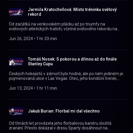
https://twitter.com/naplackupodcast
https://facebook.com/naplackupodcast/
Jarmila Kratochvílová: Místo tréninku světový
rekord
Od začátků na venkovském plácku až po triumfy na
světových atletických tratích, včetně světového rekordu na
800 metrů, zlata na MS a olympijské stříbrné medaile. O tom
nám na běžecké dráze v Čáslavi vyprávěla Jarmila
Jun 26, 2024
 • 
1 hr 33 min
Kratochvílová! https://instagram.com/naplackupodcast/
https://twitter.com/naplackupodcast
https://facebook.com/naplackupodcast/
Tomáš Nosek: S pokorou a dřinou až do finále
Stanley Cupu
Českých hokejistů v zámoří bylo hodně, ale po něm jediném je
pojmenovaná ulice v Las Vegas. Otec, jeho kondiční trenér,
dbal na jeho přípravu už od malička. Veřejností vnímán jako
skromný dříč se z pozice nedraftovaného hráče probojoval do
Jun 13, 2024
 • 
1 hr 11 min
NHL. V nejlepší lize světa odehrál více než 400 zápasů a končit
tam nehodlá. O tom všem nám Na plácku vypráví Tomáš
Nosek! https://instagram.com/naplackupodcast/
https://twitter.com/naplackupodcast
Jakub Burian: Florbal mi dal všechno
https://facebook.com/naplackupodcast/
Od třinácti let provázela jeho florbalovou kariéru složitá
zranění. Přesto dokázal v dresu Sparty dosáhnout na
superligový bronz, jinak ale jeho srdce patří výhradně