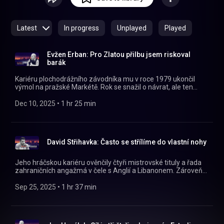
https://facebook.com/naplackupodcast/
Latest
In progress
Unplayed
Played
Evžen Erban: Pro Zlatou přilbu jsem riskoval
barák
Kariéru plochodrážního závodníka mu v roce 1979 ukončil
výmol na pražské Markétě. Rok se snažil o návrat, ale ten
nevyšel, tak se stal činovníkem. O své cestě do křesla ředitele
závodu Zlatá přilba nám Na plácku vypráví Evžen Erban!
Dec 10, 2025
 • 
1 hr 25 min
https://instagram.com/naplackupodcast/
https://twitter.com/naplackupodcast
https://facebook.com/naplackupodcast/
David Střihavka: Často se střílíme do vlastní nohy
Jeho hráčskou kariéru ověnčily čtyři mistrovské tituly a řada
zahraničních angažmá v čele s Anglií a Libanonem. Zároveň
ale trpěl na zranění, kvůli kterým musel přesedlat na
trenéřinu. Přes mládež Slavie se dostal až do první ligy, kde
Sep 25, 2025
 • 
1 hr 37 min
aktuálně zachraňuje FK Pardubice. Svoji cestu nám Na plácku
popisuje David Střihavka!
https://instagram.com/naplackupodcast/
https://twitter.com/naplackupodcast