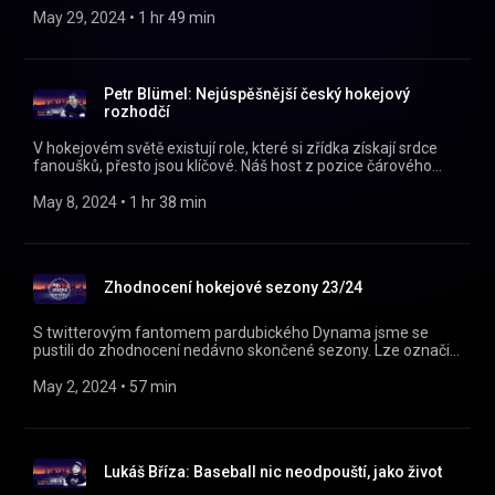
pardubickým Sokolům. A sportovní žurnalistice. Na plácku
May 29, 2024
 • 
1 hr 49 min
nám nejen o tom všem vypráví Jakub Burian!
https://instagram.com/naplackupodcast/
https://twitter.com/naplackupodcast
https://facebook.com/naplackupodcast/ 00:00 Úvod 00:38
Petr Blümel: Nejúspěšnější český hokejový
Život florbalisty 37:23 Cesta k mediím 55:48 Novinář
rozhodčí
Livesportu 01:06:14 Pád Sokola?
V hokejovém světě existují role, které si zřídka získají srdce
fanoušků, přesto jsou klíčové. Náš host z pozice čárového
rozhodčího řídil zápasy na třech olympiádách a sedmi
světových šampionátech. Jaké to je udržet klid a autoritu v
May 8, 2024
 • 
1 hr 38 min
napjatých momentech na ledu? A jak se vyrovnává s tlakem a
kritikou z tribun? O tom všem nám Na plácku vyprávěl Petr
Blümel! https://instagram.com/naplackupodcast/
https://twitter.com/naplackupodcast
Zhodnocení hokejové sezony 23/24
https://facebook.com/naplackupodcast/
S twitterovým fantomem pardubického Dynama jsme se
pustili do zhodnocení nedávno skončené sezony. Lze označit
uplynulý ročník za zdařilý, nebo je konec těsně pod vrcholem
neúspěch? Na tyto otázky budeme hledat odpovědi v diskuzi s
May 2, 2024
 • 
57 min
Ondrou Chramouským!
https://instagram.com/naplackupodcast/
https://twitter.com/naplackupodcast
https://facebook.com/naplackupodcast/
Lukáš Bříza: Baseball nic neodpouští, jako život