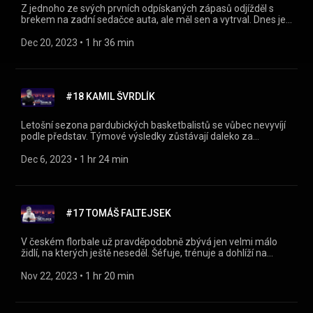
Z jednoho ze svých prvních odpískaných zápasů odjížděl s
brekem na zadní sedačce auta, ale měl sen a vytrval. Dnes je
rozhodčím v české nejvyšší fotbalové soutěži a okusil i
mezinárodní scénu. Jaké jsou jeho další cíle? Jak náročné je
Dec 20, 2023
 • 
1 hr 36 min
být součástí něčeho, co je pro fanoušky spíš hromosvodem
frustrace? Co VAR? Nejen o tom nám Na plácku vypráví
Dominik Starý! https://instagram.com/naplackupodcast/
https://twitter.com/naplackupodcast
#18 KAMIL ŠVRDLÍK
https://facebook.com/naplackupodcast/ 00:00 Úvod 00:38 Z
hřiště k píšťalce 07:43 Život a role rozhodčího 50:28 Kariéra
Dominika Starého
Letošní sezona pardubických basketbalistů se vůbec nevyvíjí
podle představ. Týmové výsledky zůstávají daleko za
očekáváním, rezignoval i trenér. Jak celou situaci nese
kapitán? A jak se vůbec zrodilo propojení přerovského rodáka
Dec 6, 2023
 • 
1 hr 24 min
s Pardubicemi? Nejen o tom nám Na plácku vyprávěl Kamil
Švrdlík! https://instagram.com/naplackupodcast/
https://twitter.com/naplackupodcast
https://facebook.com/naplackupodcast/ 00:00 Úvod 00:36
#17 TOMÁŠ FALTEJSEK
Sportovní počátky 31:44 Život v BEKSE 01:08:25 Údržba těla
V českém florbale už pravděpodobně zbývá jen velmi málo
židlí, na kterých ještě neseděl. Šéfuje, trénuje a dohlíží na
rozvoj těch nejmenších. Na plácek dorazil jeden z koučů
pardubických Sokolů Tomáš Faltejsek!
Nov 22, 2023
 • 
1 hr 20 min
https://instagram.com/naplackupodcast/
https://twitter.com/naplackupodcast
https://facebook.com/naplackupodcast/ 00:00 Úvod 00:33