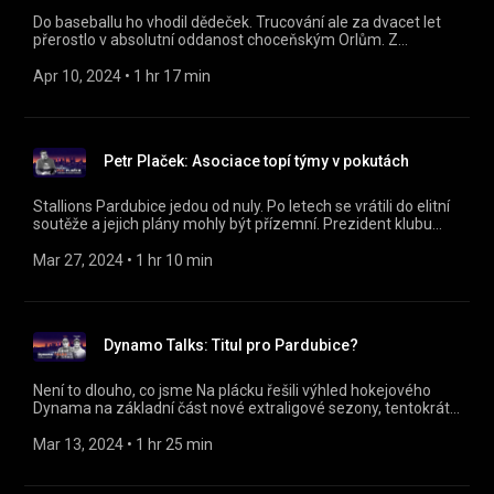
Do baseballu ho vhodil dědeček. Trucování ale za dvacet let
přerostlo v absolutní oddanost choceňským Orlům. Z
robustního dítěte se postupně přes všechny herní pozice
vypracoval až do role šéftrenéra a CEO klubu. Jak se dělá
Apr 10, 2024
 • 
1 hr 17 min
neobvyklý sport na malém městě a jak je možné, že klub
funguje už téměř 50 let? O tom všem nám Na plácku vyprávěl
Lukáš Bříza. https://instagram.com/naplackupodcast/
https://twitter.com/naplackupodcast
Petr Plaček: Asociace topí týmy v pokutách
https://facebook.com/naplackupodcast/ 00:00 Úvod 00:39
Cesta k pálce 07:48 O baseballu 21:10 Chod klubu Orli Choceň
56:11 Nadcházející sezóna
Stallions Pardubice jedou od nuly. Po letech se vrátili do elitní
soutěže a jejich plány mohly být přízemní. Prezident klubu
Petr Plaček nám ale Na plácku i přes úvodní prohru s
Gladiators představuje velké plány klubu.
Mar 27, 2024
 • 
1 hr 10 min
https://instagram.com/naplackupodcast/
https://twitter.com/naplackupodcast
https://facebook.com/naplackupodcast/
Dynamo Talks: Titul pro Pardubice?
Není to dlouho, co jsme Na plácku řešili výhled hokejového
Dynama na základní část nové extraligové sezony, tentokrát
se podíváme na play off. Nejen první sérii s Hradcem Králové s
námi rozebírají Víťa Košťál a Tomáš Pelc z podcastu Dynamo
Mar 13, 2024
 • 
1 hr 25 min
Talks! https://instagram.com/naplackupodcast/
https://twitter.com/naplackupodcast