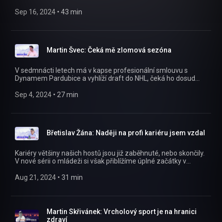
semifinálový duel s Vítkovicemi. My jsme těsně před
rozsudkem Na plácku s generálním manažerem klubu
Sep 16, 2024
 • 
43 min
Alešem Kmoníčkem probrali 15měsíční čekání na verdikt i
výhled Hradce do nové sezony, která startuje už dnes večer.
https://instagram.com/naplackupodcast/
https://twitter.com/naplackupodcast
Martin Švec: Čeká mě zlomová sezóna
https://facebook.com/naplackupodcast/
V sedmnácti letech má v kapse profesionální smlouvu s
Dynamem Pardubice a vyhlíží draft do NHL, čeká ho dosud
možná nejdůležitější sezona v kariéře. Život mladého
sportovce nám Na plácku v dalším díle mládežnické série
Sep 4, 2024
 • 
27 min
popisuje hokejový obránce Martin Švec!
https://instagram.com/naplackupodcast/
https://twitter.com/naplackupodcast
https://facebook.com/naplackupodcast/
Břetislav Žána: Naději na profi kariéru jsem vzdal
Kariéry většiny našich hostů jsou již zaběhnuté, nebo skončily.
V nové sérii o mládeži si však přiblížíme úplné začátky v
různých sportech na různých úrovních. Jako první Na plácek
dorazil čtrnáctiletý fotbalista a florbalista v jednom Břetislav
Aug 21, 2024
 • 
31 min
Žána! https://instagram.com/naplackupodcast/
https://twitter.com/naplackupodcast
https://facebook.com/naplackupodcast/
Martin Skřivánek: Vrcholový sport je na hranici
zdraví