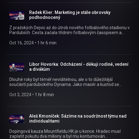
Mandát. https://instagram.com/naplackupodcast/
https://twitter.com/naplackupodcast
https://facebook.com/naplackupodcast/ 00:00 Úvod 00:42
Radek Klier: Marketing je stále obrovsky
Začátky v Jihlavě 33:41 Pád na dno 57:49 ECHL 01:06:55
podhodnocený
Návrat zatraceného syna 01:17:10 Krize Dynama?
Z pražských Dejvic až do útrob nového fotbalového stadionu v
Pardubiích. Cesta začala třídním fotbalovým časopisem a
pokračovala přes FK Pardubice až do O2 TV. Jak těžké bylo
budovat marketing v klubu, který doslova prolétl všemi
Oct 16, 2024
 • 
1 hr 6 min
fotbalovými patry až do toho prvoligového? O tom, že lze
odvádět kvalitní marketing i ve skromných nám Na plácku
vyprávěl Radek Klier!
https://instagram.com/naplackupodcast/
Libor Hovorka: Odcházení - děkuji rodině, vedení
https://twitter.com/naplackupodcast
a divákům
https://facebook.com/naplackupodcast/
Dlouhé roky byl téměř neviditelnou, ale o to důležitější
součástí pardubického Dynama. Jako masér a kustod se
staral o komfort hráčů, jejich zdraví i psychickou pohodu. Teď
se po 29 letech loučí a míří do důchodu. Nejen o závěrečném
Oct 3, 2024
 • 
1 hr 8 min
ceremoniálu a velkolepé děkovačce nám Na plácku vypráví
Libor Hovorka! https://instagram.com/naplackupodcast/
https://twitter.com/naplackupodcast
https://facebook.com/naplackupodcast/
Aleš Kmoníček: Sázíme na soudržnost týmu nad
individualitami
Dopingová kauza Mountfieldu HK je u konce. Hradec musí
zaplatit pokutu dva miliony a byl mu kontumován