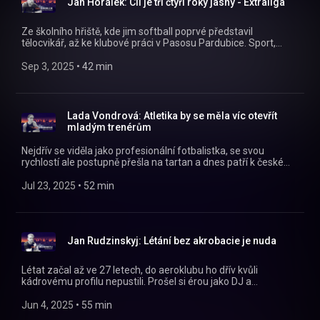
Jan Horálek: Cíl je tři čtyři roky jasný - Extraliga
https://facebook.com/naplackupodcast/
Ze školního hřiště, kde jim softball poprvé představil
tělocvikář, až ke klubové práci v Pasosu Pardubice. Sport,
který ho okouzlil už jako malého kluka, ho provází celý život
jako hráče, trenéra i funkcionáře. V tomhle díle si povídáme o
Sep 3, 2025
 • 
42 min
tom, jak děti ke sportu přivést a hlavně je u něj udržet, jak
vypadá každodenní chod regionálního klubu a proč je důležité,
aby sport fungoval nejen na hřišti, ale i v zázemí. Na plácku s
námi tentokrát byl Jan Horálek.
Lada Vondrová: Atletika by se měla víc otevřít
mladým trenérům
Nejdřív se viděla jako profesionální fotbalistka, se svou
rychlostí ale postupně přešla na tartan a dnes patří k české
atletické špičce. Cílí na olympiádu v Los Angeles, jaký čas
bude potřeba? A jaká je konkurence v ženském kolektivu?
Jul 23, 2025
 • 
52 min
Nejen o tom nám Na plácku vypráví čtvrtkařka Lada Vondrová!
https://instagram.com/naplackupodcast/
https://twitter.com/naplackupodcast
https://facebook.com/naplackupodcast/
Jan Rudzinskyj: Létání bez akrobacie je nuda
Létat začal až ve 27 letech, do aeroklubu ho dřív kvůli
kádrovému profilu nepustili. Prošel si érou jako DJ a
podnikatel, než poprvé usedl do kokpitu. Dnes je akrobatickým
pilotem v týmu Flying Bulls, sbírá historická letadla a patří
Jun 4, 2025
 • 
55 min
mezi hlavní tváře Aviatické pouti. V roce 2006 přežil srážku