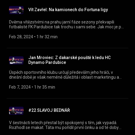
https://facebook.com/naplackupodcast/
Vít Zavřel: Na kamionech do Fortuna ligy
Dvěma vítězstvími na prahu jarní fáze sezony překvapili
fotbalisté FK Pardubice tak trochu i sami sebe. Jak moc je pak
přibrzdila remíza s Teplicemi a prohra na Slavií? A jak je
sportovní ředitel spokojený s uplynulým přestupovým
Feb 28, 2024
 • 
1 hr 32 min
obdobím? https://instagram.com/naplackupodcast/
https://twitter.com/naplackupodcast
https://facebook.com/naplackupodcast/ 00:00 Úvod 00:33
Fotbalové začátky a cesta k podnikání 12:03 Od podnikání k
Jan Mroviec: Z dakarské pouště k ledu HC
fotbalu 28:59 Sportovní ředitel 55:01 Jarní část 01:20:36
Dynamo Pardubice
Vztah s fanoušky
Úspěch sportovního klubu určují především jeho hráči, v
dnešní době je však neméně důležitá i oblast marketingu a
PR. Co všechno taková práce obnáší a mnoho dalšího nám Na
plácku vypráví tiskový mluvčí a PR manažer HC Dynamo
Feb 7, 2024
 • 
1 hr 35 min
Pardubice Jan Mroviec!
https://instagram.com/naplackupodcast/
https://twitter.com/naplackupodcast
https://facebook.com/naplackupodcast/ 00:00 Úvod 00:37
#22 SLAVOJ BEDNÁŘ
Hokejbalový brankář 09:09 Plochá dráha 25:46 Sportovní
moderátor 33:52 Práce v Dynamu 59:27 Sportovci a novináři
01:11:21 Mediální obraz Dynama
V šestnácti letech přestal být spokojený s tím, jak vypadá.
Rozhodl se makat. Táta mu pořídil první činku a od té doby
neuhnul z cesty, kterou provází jen tvrdá dřina a psychické