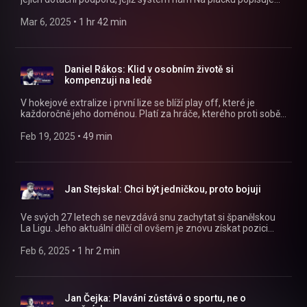
náměstek primátora Jakub Rychtecký. Povídáme si taky o
Dukle sportovní, nové hale Petra Dědka a mnohém dalším!
Mar 6, 2025
 • 
1 hr 42 min
https://instagram.com/naplackupodcast/
https://twitter.com/naplackupodcast
https://facebook.com/naplackupodcast/
Daniel Rákos: Klid v osobním životě si
kompenzuji na ledě
V hokejové extralize i první lize se blíží play off, které je
každoročně jeho doménou. Platí za hráče, kterého proti sobě
nechcete. Umí se vám dostat pod kůži a získat pro svůj tým
výhodu. Nejen o pověsti provokatéra nám Na plácku vypráví
Feb 19, 2025
 • 
49 min
útočník Dynama Pardubice Daniel Rákos!
https://instagram.com/naplackupodcast/
https://twitter.com/naplackupodcast
https://facebook.com/naplackupodcast/
Jan Stejskal: Chci být jedničkou, proto bojuji
Ve svých 27 letech se nevzdává snu zachytat si španělskou
La Ligu. Jeho aktuální dílčí cíl ovšem je znovu získat pozici
jasné jedničky v rodných Pardubicích. O konkurenčním boji,
podmínkách ve Slavii či své střelecké úspěšnosti nám Na
Feb 6, 2025
 • 
1 hr 2 min
plácku vypráví gólman Jan Stejskal!
https://instagram.com/naplackupodcast/
https://twitter.com/naplackupodcast
https://facebook.com/naplackupodcast/
Jan Čejka: Plavání zůstává o sportu, ne o