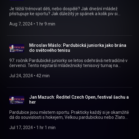
Je těžší trénovat děti, nebo dospělé? Jak dnešní mládež
přistupuje ke sportu? Jak důležitý je spánek a kolik piv si
můžete dát po výkonu? Odpovědi nejen na tyto otázky nám
Na plácku ve Sportovním parku přináší dlouholetý kondiční
Aug 7, 2024
 • 
1 hr 9 min
trenér Martin Skřivánek.
https://instagram.com/naplackupodcast/
https://twitter.com/naplackupodcast
https://facebook.com/naplackupodcast/
Miroslav Máslo: Pardubická juniorka jako brána
do světového tenisu
97. ročník Pardubické juniorky se letos odehrává netradičně v
červenci. Tento nejstarší mládežnický tenisový turnaj na
evropském kontinentu je vstupní branou do světového tenisu.
Mezi nejslavnější vítěze patří legendy českého tenisu jako Ivan
Jul 24, 2024
 • 
42 min
Lendl, Martina Navrátilová, Petra Kvitová a mnoho dalších. Co
je klíčové pro pořádání takového turnaje? O tom nám přímo
na místě vyprávěl Miroslav Máslo!
https://instagram.com/naplackupodcast/
Jan Mazuch: Ředitel Czech Open, festival šachu a
https://twitter.com/naplackupodcast
her
https://facebook.com/naplackupodcast/
Pardubice jsou městem sportu. Prakticky každý si je okamžitě
dá do souvislosti s hokejem, Velkou pardubickou nebo Zlatou
přilbou. Své místo tady ale mají i šachy, respektive jeden z
největších šachových festivalů na světě, který se koná už 35
Jul 17, 2024
 • 
1 hr 1 min
let každé léto. Na plácku nám o něm vypráví jeho ředitel Jan
Mazuch! https://instagram.com/naplackupodcast/