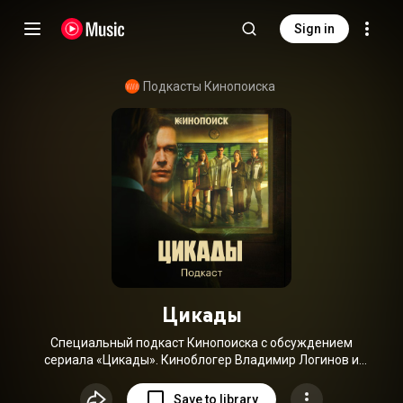
Sign in
Подкасты Кинопоиска
Цикады
Специальный подкаст Кинопоиска с обсуждением
сериала «Цикады». Киноблогер Владимир Логинов и
кинокритик Ксения Реутова каждую неделю делятся
впечатлениями от новых серий и рассказывают о
Save to library