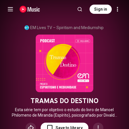
Sign in
EM Lives TV – Spiritism and Mediumship
TRAMAS DO DESTINO
Esta série tem por objetivo o estudo do livro de Manoel
Philomeno de Miranda (Espírito), psicografado por Divaldo
Franco, aborda de forma profunda e sensível as questões
relacionadas ao destino humano. Temos aqui a história do
Save to library