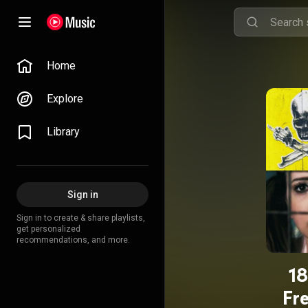
Home
Explore
Library
Sign in
Sign in to create & share playlists,
get personalized
recommendations, and more.
1
Fr