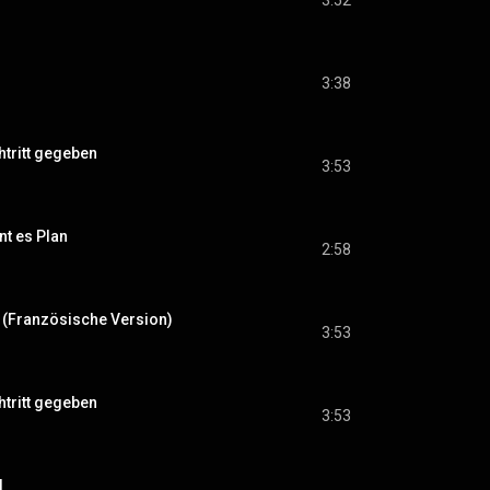
3:52
3:38
htritt gegeben
3:53
nt es Plan
2:58
l (Französische Version)
3:53
htritt gegeben
3:53
l