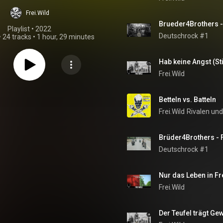
Frei.Wild
Brueder4Brothers -
Playlist
 • 
2022
Deutschrock #1
•
24 tracks
•
1 hour, 29 minutes
Hab keine Angst (Sti
Frei.Wild
Betteln vs. Batteln
Frei.Wild
Rivalen un
Deutschrock #1
Nur das Leben in Fr
Frei.Wild
Der Teufel trägt Gewe