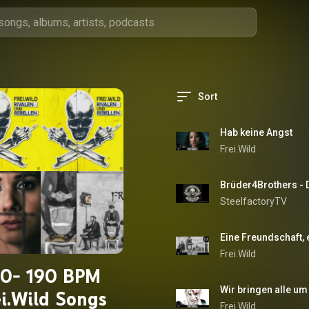
Sort
Hab keine Angst
Frei.Wild
Brüder4Brothers - 
SteelfactoryTV
Frei.Wild
80- 190 BPM
Wir bringen alle um
ei.Wild Songs
Frei.Wild