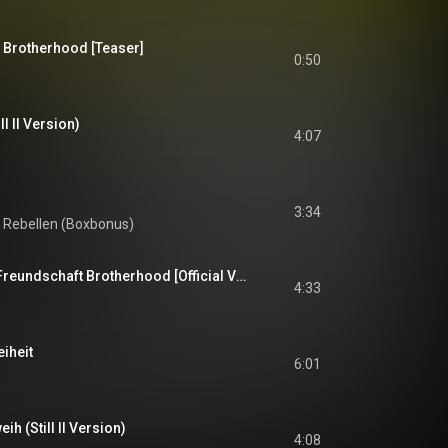
 Brotherhood [Teaser]
0:50
ll II Version)
4:07
3:34
d Rebellen (Boxbonus)
Brüder4Brothers - Freundschaft Brotherhood [Official Video]
4:33
eiheit
6:01
ih (Still II Version)
4:08