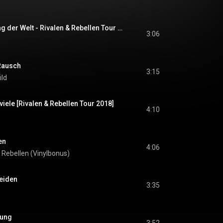
Frei.Wild - Im Auftrag der Welt - Rivalen & Rebellen Tour 2018 [Impressionen Berlin]
3:06
 Rausch
3:15
ild
 viele [Rivalen & Rebellen Tour 2018]
4:10
en
4:06
 Rebellen (Vinylbonus)
Leiden
3:35
jung